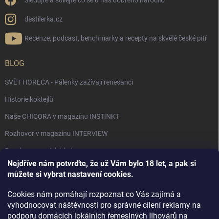
Sledujte a sdílejte co se u nás dobrého narodilo
destilerka.cz
Recenze, podcast, benchmarky a recepty na skvělé české pití
BLOG
SVĚT HORECA - Pálenky zažívají renesanci
Historie koktejlů
Naše CHICORA v magazínu INSTINKT
Rozhovor v magazínu INTERVIEW
Bourbon, americká krása.
Nejdříve nám potvrďte, že už Vám bylo 18 let, a pak si
Napsali v TÝDNU o naší práci
můžete si vybrat nastavení cookies.
Když ovoce dostane druhý život
Cookies nám pomáhají rozpoznat co Vás zajímá a
Rozhovor s DESTILERKA.CZ v magazínu DRINKING-CAT
vyhodnocovat náštěvnosti pro správné cílení reklamy na
podporu domácích lokálních řemeslných lihovárů na