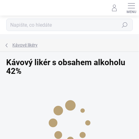
Přejít
na
obsah
Hledat
Kávové likéry
Kávový likér s obsahem alkoholu
42%