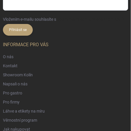
Vložením e-mailu souhlasíte s
podmínkami ochrany osobních údajů
Přihlásit se
INFORMACE PRO VÁS
O nás
Kontakt
Showroom Kolín
Napsali o nás
Pro gastro
Pro firmy
Láhve a etikety na míru
Věrnostní program
Jak nakupovat