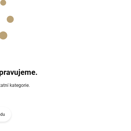
ipravujeme.
atní kategorie.
odu