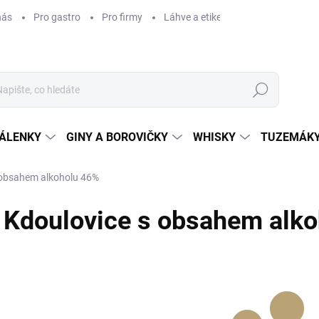
nás
Pro gastro
Pro firmy
Láhve a etikety na míru
Věrnos
Hledat
ÁLENKY
GINY A BOROVIČKY
WHISKY
TUZEMÁKY
 obsahem alkoholu 46%
Kdoulovice s obsahem alk