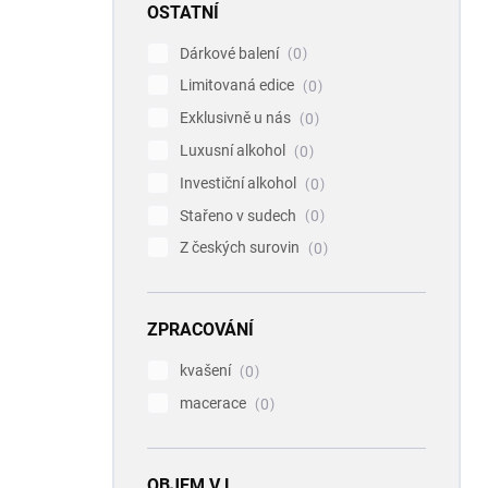
OSTATNÍ
Dárkové balení
0
Limitovaná edice
0
Exklusivně u nás
0
Luxusní alkohol
0
Investiční alkohol
0
Stařeno v sudech
0
Z českých surovin
0
ZPRACOVÁNÍ
kvašení
0
macerace
0
OBJEM V L