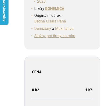
n
2023
í
Likéry
BOHEMICA
p
Originální dárek -
a
Bedna Císaře Pána
n
e
Demižóny
a
Maxi lahve
l
Služby pro firmy na míru
CENA
0
Kč
1
Kč