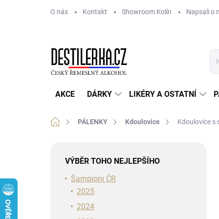
Přejít
O nás
Kontakt
Showroom Kolín
Napsali o 
na
obsah
AKCE
DÁRKY
LIKÉRY A OSTATNÍ
P
Domů
PÁLENKY
Kdoulovice
Kdoulovice s
P
o
VÝBĚR TOHO NEJLEPŠÍHO
s
t
Šampioni ČR
r
2025
a
2024
n