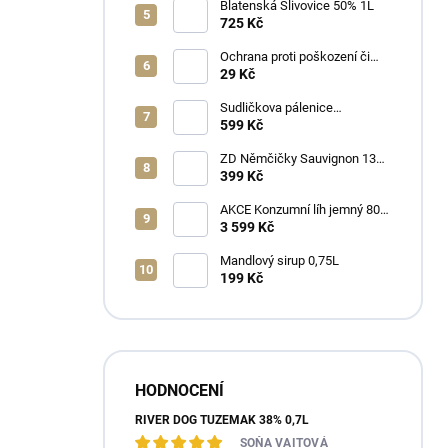
Blatenská Slivovice 50% 1L
725 Kč
Ochrana proti poškození či
ztrátě
29 Kč
Sudličkova pálenice
Ořechovka 30% 0,7L
599 Kč
ZD Němčičky Sauvignon 13%
2025 Bag in Box 3L - suché
399 Kč
AKCE Konzumní líh jemný 80%
min 6x1L
3 599 Kč
Mandlový sirup 0,75L
199 Kč
HODNOCENÍ
RIVER DOG TUZEMÁK 38% 0,7L
SOŇA VAITOVÁ