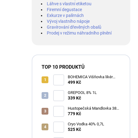
Láhve s vlastní etiketou
Firemní degustace
Exkurze v palírnách
Vývoj vlastního nápoje
Gravírování dřevěných obalů
Prodej v režimu náhradního plnění
TOP 10 PRODUKTŮ
BOHEMICA Višňovka likér
25% 0,7L
499 Kč
GREPOOL 8% 1L
339 Kč
Hustopečská Mandlovka 38%
1L
779 Kč
Cryo Vodka 40% 0,7L
525 Kč