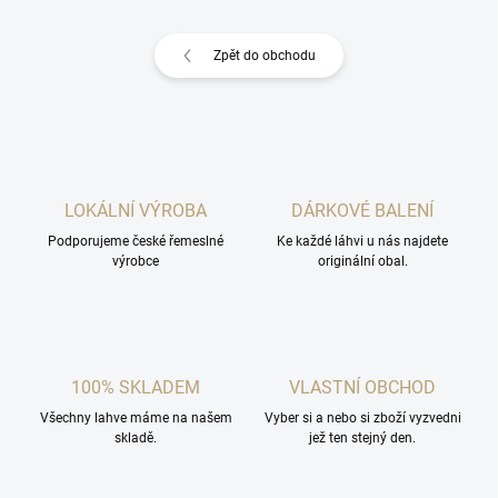
Zpět do obchodu
LOKÁLNÍ VÝROBA
DÁRKOVÉ BALENÍ
Podporujeme české řemeslné
Ke každé láhvi u nás najdete
výrobce
originální obal.
100% SKLADEM
VLASTNÍ OBCHOD
Všechny lahve máme na našem
Vyber si a nebo si zboží vyzvedni
skladě.
jež ten stejný den.