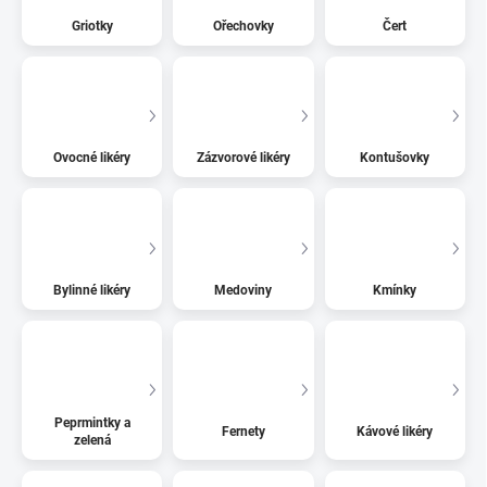
Griotky
Ořechovky
Čert
Ovocné likéry
Zázvorové likéry
Kontušovky
Bylinné likéry
Medoviny
Kmínky
Peprmintky a
Fernety
Kávové likéry
zelená