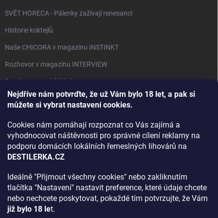
SVĚT HORECA - Pálenky zažívají renesanci
Historie koktejlů
Naše CHICORA v magazínu INSTINKT
Rozhovor v magazínu INTERVIEW
Bourbon, americká krása.
Nejdříve nám potvrďte, že už Vám bylo 18 let, a pak si
Napsali v TÝDNU o naší práci
můžete si vybrat nastavení cookies.
Když ovoce dostane druhý život
Cookies nám pomáhají rozpoznat co Vás zajímá a
Rozhovor s DESTILERKA.CZ v magazínu DRINKING-CAT
vyhodnocovat náštěvnosti pro správné cílení reklamy na
podporu domácích lokálních řemeslných lihovárů na
Jak vybrat dárek na Vánoce
DESTILERKA.CZ
Rozhovor Destilerka.cz v magazínu Macchiato
Ideálně "Přijmout všechny cookies" nebo zakliknutím
tlačítka "Nastavení" nastavit preference, které údaje chcete
Archiv
nebo nechcete poskytovat, pokaždé tím potvrzujte, že Vám
již bylo 18 le
t.