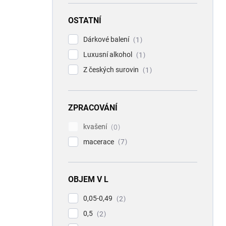
OSTATNÍ
Dárkové balení
1
Luxusní alkohol
1
Z českých surovin
1
ZPRACOVÁNÍ
kvašení
0
macerace
7
OBJEM V L
0,05-0,49
2
0,5
2