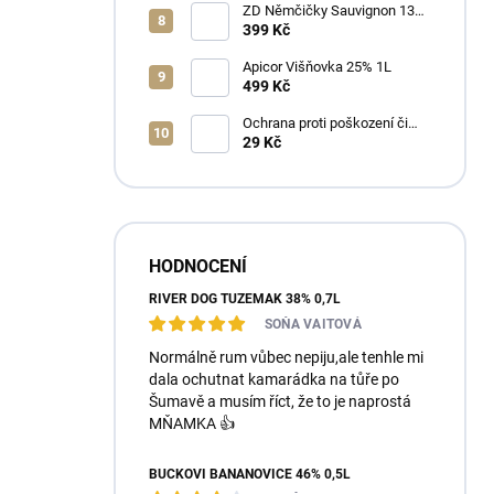
ZD Němčičky Sauvignon 13%
2025 Bag in Box 3L - suché
399 Kč
Apicor Višňovka 25% 1L
499 Kč
Ochrana proti poškození či
ztrátě
29 Kč
HODNOCENÍ
RIVER DOG TUZEMÁK 38% 0,7L
SOŇA VAITOVÁ
Normálně rum vůbec nepiju,ale tenhle mi
dala ochutnat kamarádka na tůře po
Šumavě a musím říct, že to je naprostá
MŇAMKA 👍
BUČKOVI BANÁNOVICE 46% 0,5L