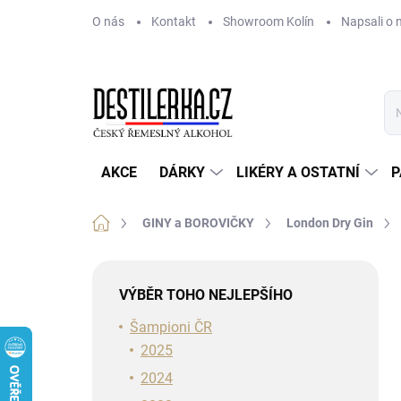
Přejít
O nás
Kontakt
Showroom Kolín
Napsali o 
na
obsah
AKCE
DÁRKY
LIKÉRY A OSTATNÍ
P
Domů
GINY a BOROVIČKY
London Dry Gin
P
o
VÝBĚR TOHO NEJLEPŠÍHO
s
t
Šampioni ČR
r
2025
a
2024
n