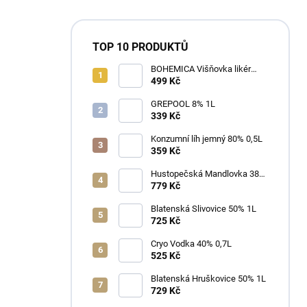
TOP 10 PRODUKTŮ
BOHEMICA Višňovka likér
25% 0,7L
499 Kč
GREPOOL 8% 1L
339 Kč
Konzumní líh jemný 80% 0,5L
359 Kč
Hustopečská Mandlovka 38%
1L
779 Kč
Blatenská Slivovice 50% 1L
725 Kč
Cryo Vodka 40% 0,7L
525 Kč
Blatenská Hruškovice 50% 1L
729 Kč