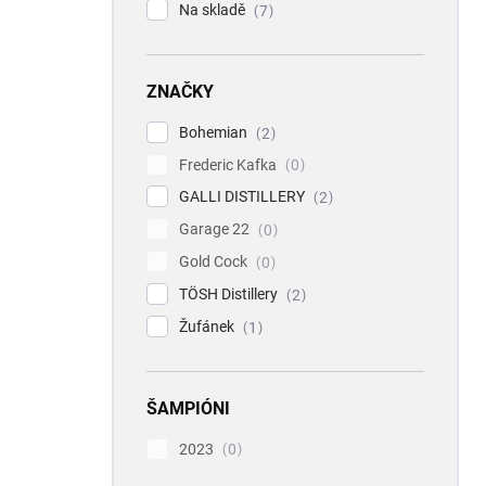
Na skladě
7
ZNAČKY
Bohemian
2
Frederic Kafka
0
GALLI DISTILLERY
2
Garage 22
0
Gold Cock
0
TÖSH Distillery
2
Žufánek
1
ŠAMPIÓNI
2023
0