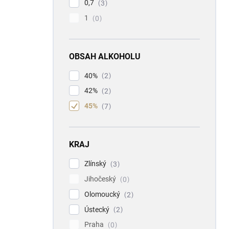
0,7
3
1
0
OBSAH ALKOHOLU
40%
2
42%
2
45%
7
KRAJ
Zlínský
3
Jihočeský
0
Olomoucký
2
Ústecký
2
Praha
0