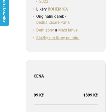
n
2023
í
Likéry
BOHEMICA
p
Originální dárek -
a
Bedna Císaře Pána
n
e
Demižóny
a
Maxi lahve
l
Služby pro firmy na míru
CENA
99
Kč
1399
Kč