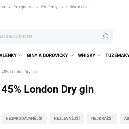
nás
Pro gastro
Pro firmy
Láhve a etikety na míru
Věrnos
Hledat
ÁLENKY
GINY A BOROVIČKY
WHISKY
TUZEMÁKY
45% London Dry gin
45% London Dry gin
Ř
a
NEJPRODÁVANĚJŠÍ
NEJLEVNĚJŠÍ
NEJDRAŽŠÍ
A
z
e