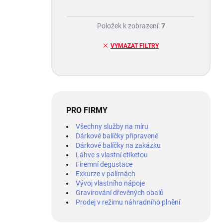
Položek k zobrazení:
7
VYMAZAT FILTRY
PRO FIRMY
Všechny služby na míru
Dárkové balíčky připravené
Dárkové balíčky na zakázku
Láhve s vlastní etiketou
Firemní degustace
Exkurze v palírnách
Vývoj vlastního nápoje
Gravírování dřevěných obalů
Prodej v režimu náhradního plnění