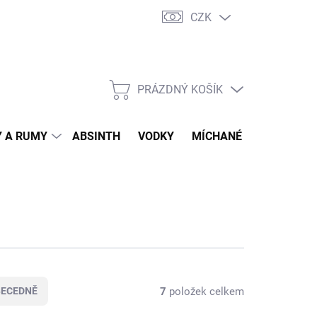
CZK
tní program
Jak nakupovat
Doprava
Jak balíme zásilky
PRÁZDNÝ KOŠÍK
NÁKUPNÍ
KOŠÍK
 A RUMY
ABSINTH
VODKY
MÍCHANÉ DRINKY
O
7
položek celkem
BECEDNĚ