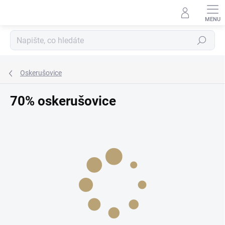
Přejít
na
obsah
Hledat
Oskerušovice
70% oskerušovice