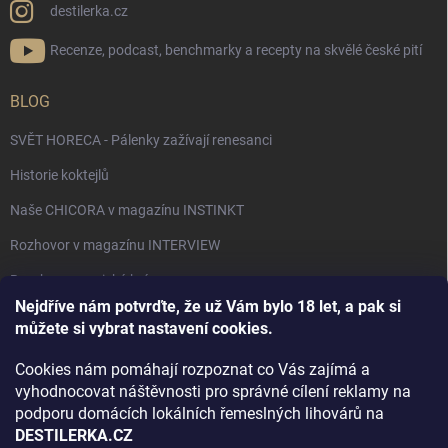
destilerka.cz
Recenze, podcast, benchmarky a recepty na skvělé české pití
BLOG
SVĚT HORECA - Pálenky zažívají renesanci
Historie koktejlů
Naše CHICORA v magazínu INSTINKT
Rozhovor v magazínu INTERVIEW
Bourbon, americká krása.
Nejdříve nám potvrďte, že už Vám bylo 18 let, a pak si
Napsali v TÝDNU o naší práci
můžete si vybrat nastavení cookies.
Když ovoce dostane druhý život
Cookies nám pomáhají rozpoznat co Vás zajímá a
Rozhovor s DESTILERKA.CZ v magazínu DRINKING-CAT
vyhodnocovat náštěvnosti pro správné cílení reklamy na
podporu domácích lokálních řemeslných lihovárů na
Jak vybrat dárek na Vánoce
DESTILERKA.CZ