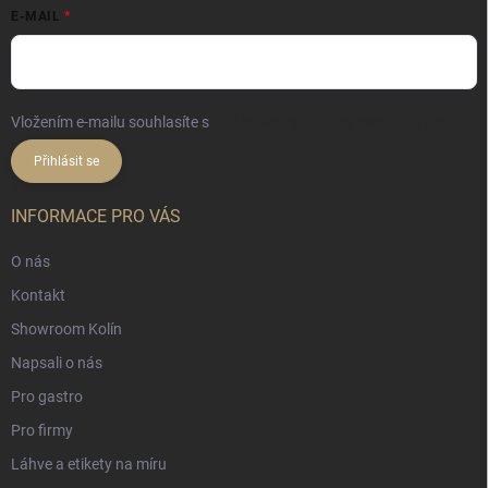
E-MAIL
Vložením e-mailu souhlasíte s
podmínkami ochrany osobních údajů
Přihlásit se
INFORMACE PRO VÁS
O nás
Kontakt
Showroom Kolín
Napsali o nás
Pro gastro
Pro firmy
Láhve a etikety na míru