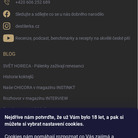
+420 606 252 689
Sledujte a sdílejte co se u nás dobrého narodilo
destilerka.cz
Recenze, podcast, benchmarky a recepty na skvělé české pití
BLOG
SVĚT HORECA - Pálenky zažívají renesanci
Historie koktejlů
Naše CHICORA v magazínu INSTINKT
Rozhovor v magazínu INTERVIEW
Bourbon, americká krása.
Nejdříve nám potvrďte, že už Vám bylo 18 let, a pak si
Napsali v TÝDNU o naší práci
můžete si vybrat nastavení cookies.
Když ovoce dostane druhý život
Cookies nám pomáhají rozpoznat co Vás zajímá a