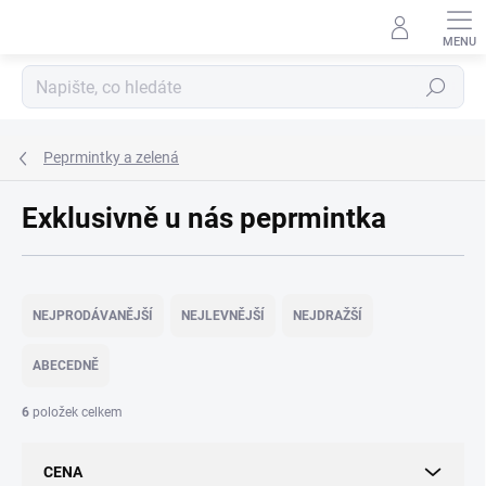
Přejít
na
obsah
Hledat
Peprmintky a zelená
Exklusivně u nás peprmintka
Ř
a
NEJPRODÁVANĚJŠÍ
NEJLEVNĚJŠÍ
NEJDRAŽŠÍ
z
e
ABECEDNĚ
n
í
6
položek celkem
p
r
CENA
o