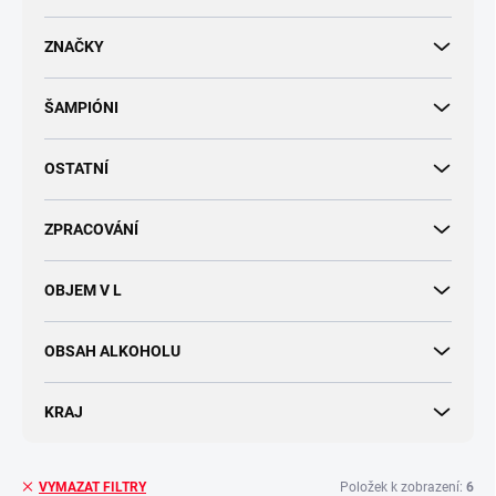
d
u
ZNAČKY
k
t
ŠAMPIÓNI
ů
OSTATNÍ
ZPRACOVÁNÍ
OBJEM V L
OBSAH ALKOHOLU
KRAJ
Položek k zobrazení:
6
VYMAZAT FILTRY