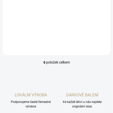
Do košíku
Do košíku
Výhodná sada legendárních
Skvělá láhev likéru v
likérů BARTIDA.
dárkovém balení s mašlí.
Likér oceněný bronzovou
medailí v Londýně.
6
položek celkem
O
v
l
á
d
a
c
LOKÁLNÍ VÝROBA
DÁRKOVÉ BALENÍ
í
Podporujeme české řemeslné
p
Ke každé láhvi u nás najdete
výrobce
originální obal.
r
v