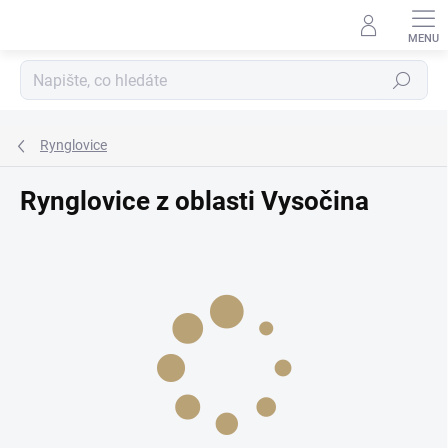
Přejít
na
obsah
Hledat
Rynglovice
Rynglovice z oblasti Vysočina