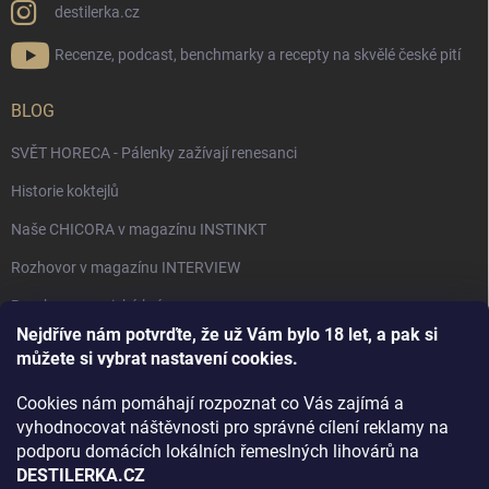
destilerka.cz
Recenze, podcast, benchmarky a recepty na skvělé české pití
BLOG
SVĚT HORECA - Pálenky zažívají renesanci
Historie koktejlů
Naše CHICORA v magazínu INSTINKT
Rozhovor v magazínu INTERVIEW
Bourbon, americká krása.
Nejdříve nám potvrďte, že už Vám bylo 18 let, a pak si
Napsali v TÝDNU o naší práci
můžete si vybrat nastavení cookies.
Když ovoce dostane druhý život
Cookies nám pomáhají rozpoznat co Vás zajímá a
Rozhovor s DESTILERKA.CZ v magazínu DRINKING-CAT
vyhodnocovat náštěvnosti pro správné cílení reklamy na
podporu domácích lokálních řemeslných lihovárů na
Jak vybrat dárek na Vánoce
DESTILERKA.CZ