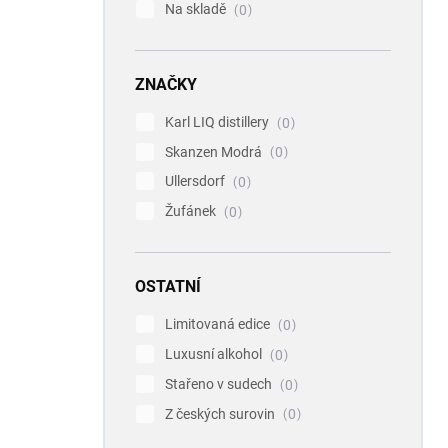
Na skladě
0
ZNAČKY
Karl LIQ distillery
0
Skanzen Modrá
0
Ullersdorf
0
Žufánek
0
OSTATNÍ
Limitovaná edice
0
Luxusní alkohol
0
Stařeno v sudech
0
Z českých surovin
0