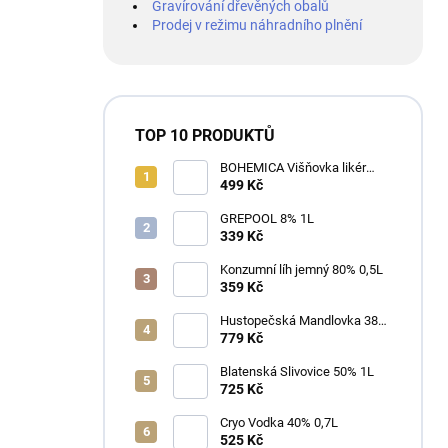
Gravírování dřevěných obalů
Prodej v režimu náhradního plnění
TOP 10 PRODUKTŮ
BOHEMICA Višňovka likér
25% 0,7L
499 Kč
GREPOOL 8% 1L
339 Kč
Konzumní líh jemný 80% 0,5L
359 Kč
Hustopečská Mandlovka 38%
1L
779 Kč
Blatenská Slivovice 50% 1L
725 Kč
Cryo Vodka 40% 0,7L
525 Kč