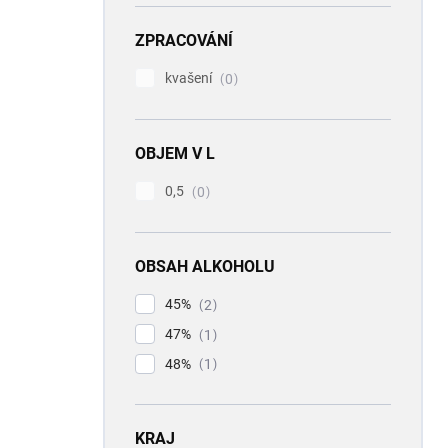
ZPRACOVÁNÍ
kvašení
0
OBJEM V L
0,5
0
OBSAH ALKOHOLU
45%
2
47%
1
48%
1
KRAJ