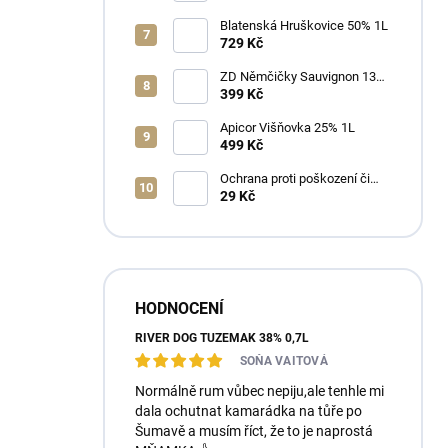
Blatenská Hruškovice 50% 1L
729 Kč
ZD Němčičky Sauvignon 13%
2025 Bag in Box 3L - suché
399 Kč
Apicor Višňovka 25% 1L
499 Kč
Ochrana proti poškození či
ztrátě
29 Kč
HODNOCENÍ
RIVER DOG TUZEMÁK 38% 0,7L
SOŇA VAITOVÁ
Normálně rum vůbec nepiju,ale tenhle mi
dala ochutnat kamarádka na tůře po
Šumavě a musím říct, že to je naprostá