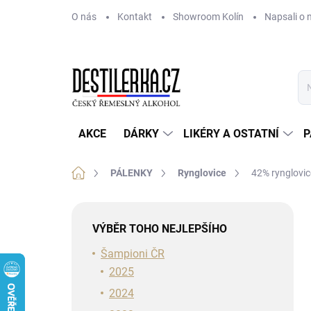
Přejít
O nás
Kontakt
Showroom Kolín
Napsali o 
na
obsah
AKCE
DÁRKY
LIKÉRY A OSTATNÍ
P
Domů
PÁLENKY
Rynglovice
42% rynglovic
P
o
VÝBĚR TOHO NEJLEPŠÍHO
s
t
Šampioni ČR
r
2025
a
2024
n