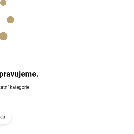
ipravujeme.
atní kategorie.
odu