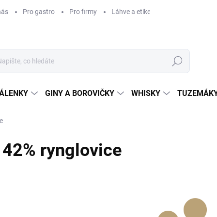
nás
Pro gastro
Pro firmy
Láhve a etikety na míru
Věrnos
Hledat
ÁLENKY
GINY A BOROVIČKY
WHISKY
TUZEMÁKY
e
42% rynglovice