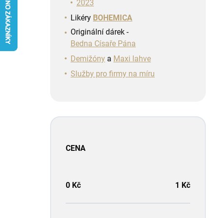
n
2023
í
Likéry
BOHEMICA
p
Originální dárek -
a
Bedna Císaře Pána
n
e
Demižóny
a
Maxi lahve
l
Služby pro firmy na míru
CENA
0
Kč
1
Kč