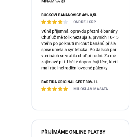
MŇAMKA 👍
BUČKOVI BANÁNOVICE 46% 0,5L
ONDŘEJ SRP
Vůně příjemná, opravdu přezrálé banány.
Chuť už mě tolik nezaujala, prvních 10-15
vteřin po polknutí mi chuť banánů přišla
spíše umělá a syntetická. Po dalších pár
vteřinách se vrátila chuť přírodní. Za mě
zajímavé pití. Určitě doporučuji těm, kteří
mají rádi netradiční ovocné pálenky.
BARTIDA ORIGINÁL ČERT 30% 1L
MILOSLAV MAŠATA
PŘIJÍMÁME ONLINE PLATBY