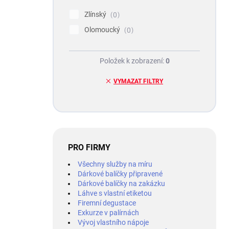
Zlínský
0
Olomoucký
0
Položek k zobrazení:
0
VYMAZAT FILTRY
PRO FIRMY
Všechny služby na míru
Dárkové balíčky připravené
Dárkové balíčky na zakázku
Láhve s vlastní etiketou
Firemní degustace
Exkurze v palírnách
Vývoj vlastního nápoje