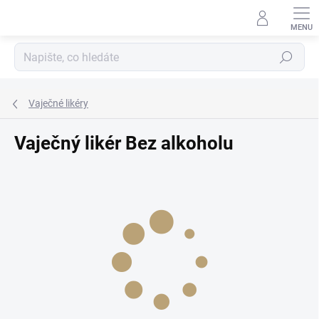
Přejít
na
obsah
Hledat
Vaječné likéry
Vaječný likér Bez alkoholu