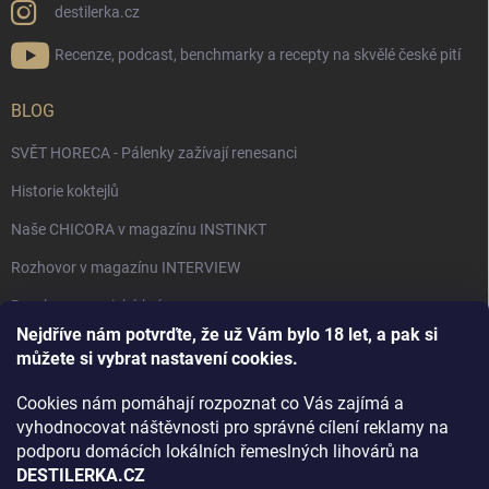
destilerka.cz
Recenze, podcast, benchmarky a recepty na skvělé české pití
BLOG
SVĚT HORECA - Pálenky zažívají renesanci
Historie koktejlů
Naše CHICORA v magazínu INSTINKT
Rozhovor v magazínu INTERVIEW
Bourbon, americká krása.
Nejdříve nám potvrďte, že už Vám bylo 18 let, a pak si
Napsali v TÝDNU o naší práci
můžete si vybrat nastavení cookies.
Když ovoce dostane druhý život
Cookies nám pomáhají rozpoznat co Vás zajímá a
Rozhovor s DESTILERKA.CZ v magazínu DRINKING-CAT
vyhodnocovat náštěvnosti pro správné cílení reklamy na
podporu domácích lokálních řemeslných lihovárů na
Jak vybrat dárek na Vánoce
DESTILERKA.CZ