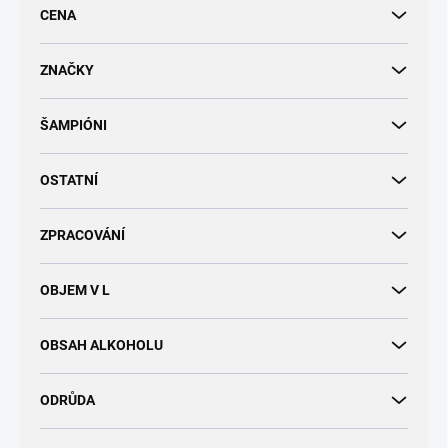
r
CENA
o
d
u
ZNAČKY
k
t
ŠAMPIÓNI
ů
OSTATNÍ
ZPRACOVÁNÍ
OBJEM V L
OBSAH ALKOHOLU
ODRŮDA