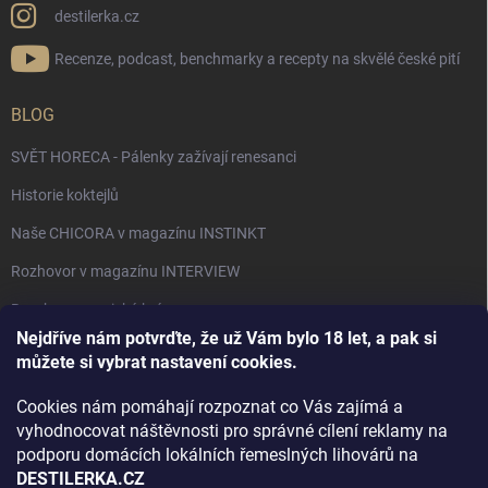
destilerka.cz
Recenze, podcast, benchmarky a recepty na skvělé české pití
BLOG
SVĚT HORECA - Pálenky zažívají renesanci
Historie koktejlů
Naše CHICORA v magazínu INSTINKT
Rozhovor v magazínu INTERVIEW
Bourbon, americká krása.
Nejdříve nám potvrďte, že už Vám bylo 18 let, a pak si
Napsali v TÝDNU o naší práci
můžete si vybrat nastavení cookies.
Když ovoce dostane druhý život
Cookies nám pomáhají rozpoznat co Vás zajímá a
Rozhovor s DESTILERKA.CZ v magazínu DRINKING-CAT
vyhodnocovat náštěvnosti pro správné cílení reklamy na
podporu domácích lokálních řemeslných lihovárů na
Jak vybrat dárek na Vánoce
DESTILERKA.CZ