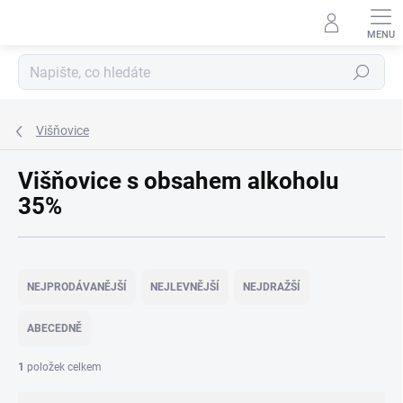
Přejít
na
obsah
Hledat
Višňovice
Višňovice s obsahem alkoholu
35%
Ř
a
NEJPRODÁVANĚJŠÍ
NEJLEVNĚJŠÍ
NEJDRAŽŠÍ
z
e
ABECEDNĚ
n
í
1
položek celkem
p