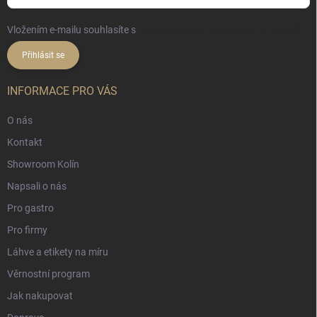
Vložením e-mailu souhlasíte s
podmínkami ochrany osobních údajů
Přihlásit se
INFORMACE PRO VÁS
O nás
Kontakt
Showroom Kolín
Napsali o nás
Pro gastro
Pro firmy
Láhve a etikety na míru
Věrnostní program
Jak nakupovat