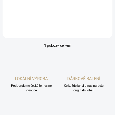
obsahuje skvost mezi
ovocnými destiláty višňovici a
dva likéry.
1
položek celkem
O
v
l
á
d
a
c
LOKÁLNÍ VÝROBA
DÁRKOVÉ BALENÍ
í
Podporujeme české řemeslné
p
Ke každé láhvi u nás najdete
výrobce
originální obal.
r
v
k
y
v