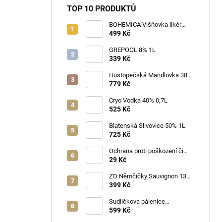
TOP 10 PRODUKTŮ
BOHEMICA Višňovka likér
25% 0,7L
499 Kč
GREPOOL 8% 1L
339 Kč
Hustopečská Mandlovka 38%
1L
779 Kč
Cryo Vodka 40% 0,7L
525 Kč
Blatenská Slivovice 50% 1L
725 Kč
Ochrana proti poškození či
ztrátě
29 Kč
ZD Němčičky Sauvignon 13%
2025 Bag in Box 3L - suché
399 Kč
Sudličkova pálenice
Ořechovka 30% 0,7L
599 Kč