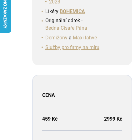
n
2023
í
Likéry
BOHEMICA
p
Originální dárek -
a
Bedna Císaře Pána
n
e
Demižóny
a
Maxi lahve
l
Služby pro firmy na míru
CENA
459
Kč
2999
Kč