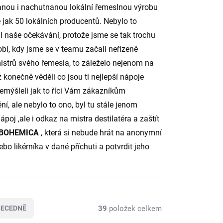
anou i nachutnanou lokální řemeslnou výrobu
ce jak 50 lokálních producentů. Nebylo to
čil naše očekávání, protože jsme se tak trochu
bí, kdy jsme se v teamu začali neřízeně
 mistrů svého řemesla, to záleželo nejenom na
 konečně věděli co jsou ti nejlepší nápoje
přemýšleli jak to říci Vám zákazníkům
í, ale nebylo to ono, byl tu stále jenom
poj ,ale i odkaz na mistra destilatéra a zaštít
 BOHEMICA
, která si nebude hrát na anonymní
o likérníka v dané příchuti a potvrdit jeho
39
položek celkem
BECEDNĚ