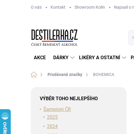
Přejít
O nás
Kontakt
Showroom Kolín
Napsali o 
na
obsah
AKCE
DÁRKY
LIKÉRY A OSTATNÍ
P
Domů
Prodávané značky
BOHEMICA
P
o
VÝBĚR TOHO NEJLEPŠÍHO
s
t
Šampioni ČR
r
2025
a
2024
n