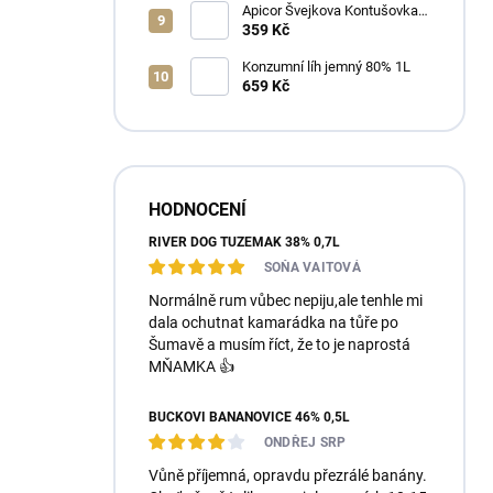
Apicor Švejkova Kontušovka
40% 0,5L
359 Kč
Konzumní líh jemný 80% 1L
659 Kč
HODNOCENÍ
RIVER DOG TUZEMÁK 38% 0,7L
SOŇA VAITOVÁ
Normálně rum vůbec nepiju,ale tenhle mi
dala ochutnat kamarádka na tůře po
Šumavě a musím říct, že to je naprostá
MŇAMKA 👍
BUČKOVI BANÁNOVICE 46% 0,5L
ONDŘEJ SRP
Vůně příjemná, opravdu přezrálé banány.