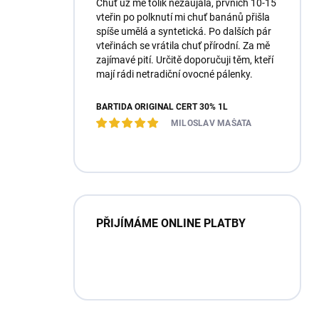
Chuť už mě tolik nezaujala, prvních 10-15
vteřin po polknutí mi chuť banánů přišla
spíše umělá a syntetická. Po dalších pár
vteřinách se vrátila chuť přírodní. Za mě
zajímavé pití. Určitě doporučuji těm, kteří
mají rádi netradiční ovocné pálenky.
BARTIDA ORIGINÁL ČERT 30% 1L
MILOSLAV MAŠATA
PŘIJÍMÁME ONLINE PLATBY