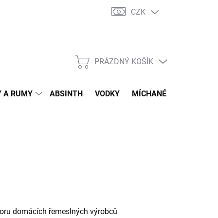
CZK
tní program
Jak nakupovat
Doprava
Jak balíme zásilky
PRÁZDNÝ KOŠÍK
NÁKUPNÍ
KOŠÍK
 A RUMY
ABSINTH
VODKY
MÍCHANÉ DRINKY
O
dporu domácích řemeslných výrobců