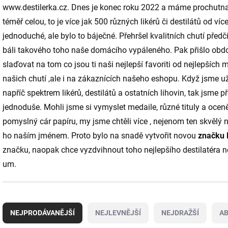
www.destilerka.cz. Dnes je konec roku 2022 a máme prochutn
téměř celou, to je více jak 500 různých likérů či destilátů od ví
jednoduché, ale bylo to báječné. Přehršel kvalitních chutí před
báli takového toho naše domácího vypáleného. Pak přišlo obdo
slaďovat na tom co jsou ti naši nejlepší favoriti od nejlepších
našich chutí ,ale i na zákaznících našeho eshopu. Když jsme už
napříč spektrem likérů, destilátů a ostatních lihovin, tak jsme 
jednoduše. Mohli jsme si vymyslet medaile, různé tituly a oceněn
pomyslný cár papíru, my jsme chtěli více , nejenom ten skvělý ná
ho naším jménem. Proto bylo na snadě vytvořit novou
značku
značku, naopak chce vyzdvihnout toho nejlepšího destilatéra neb
um.
Ř
a
NEJPRODÁVANĚJŠÍ
NEJLEVNĚJŠÍ
NEJDRAŽŠÍ
A
z