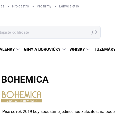
nás
Pro gastro
Pro firmy
Láhve a etikety na míru
Věrnos
Hledat
ÁLENKY
GINY A BOROVIČKY
WHISKY
TUZEMÁKY
BOHEMICA
Píše se rok 2019 kdy spouštíme jedinečnou záležitost na po