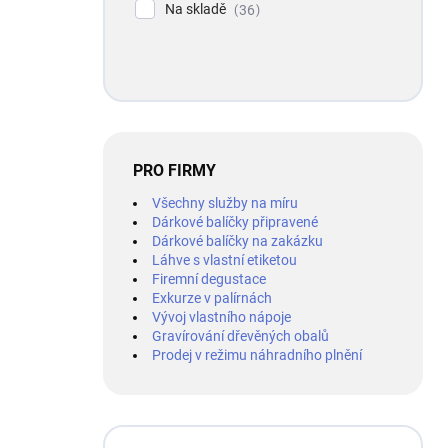
Na skladě
36
PRO FIRMY
Všechny služby na míru
Dárkové balíčky připravené
Dárkové balíčky na zakázku
Láhve s vlastní etiketou
Firemní degustace
Exkurze v palírnách
Vývoj vlastního nápoje
Gravírování dřevěných obalů
Prodej v režimu náhradního plnění