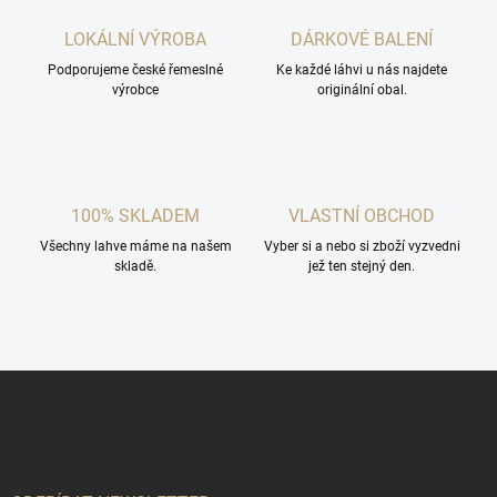
LOKÁLNÍ VÝROBA
DÁRKOVÉ BALENÍ
Podporujeme české řemeslné
Ke každé láhvi u nás najdete
výrobce
originální obal.
100% SKLADEM
VLASTNÍ OBCHOD
Všechny lahve máme na našem
Vyber si a nebo si zboží vyzvedni
skladě.
jež ten stejný den.
Z
á
p
a
t