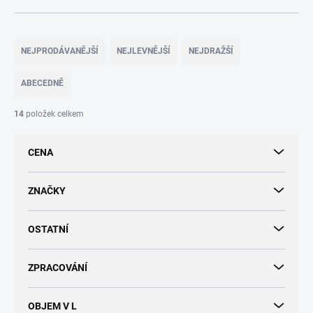
Ř
a
NEJPRODÁVANĚJŠÍ
NEJLEVNĚJŠÍ
NEJDRAŽŠÍ
z
e
ABECEDNĚ
n
í
14
položek celkem
p
r
CENA
o
d
u
ZNAČKY
k
t
OSTATNÍ
ů
ZPRACOVÁNÍ
OBJEM V L