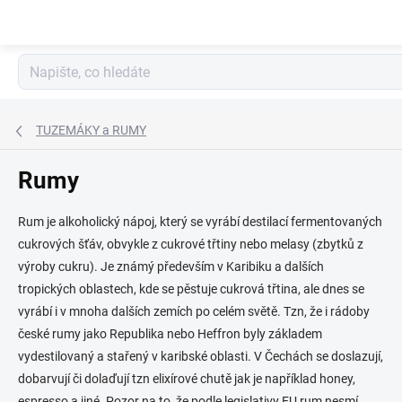
Přejít
na
obsah
TUZEMÁKY a RUMY
Rumy
Rum je alkoholický nápoj, který se vyrábí destilací fermentovaných
cukrových šťáv, obvykle z cukrové třtiny nebo melasy (zbytků z
výroby cukru). Je známý především v Karibiku a dalších
tropických oblastech, kde se pěstuje cukrová třtina, ale dnes se
vyrábí i v mnoha dalších zemích po celém světě. Tzn, že i rádoby
české rumy jako Republika nebo Heffron byly základem
vydestilovaný a stařený v karibské oblasti. V Čechách se doslazují,
dobarvují či dolaďují tzn elixírové chutě jak je například honey,
espresso a jiné. Pozor na to, že podle legislativy EU rum nesmí