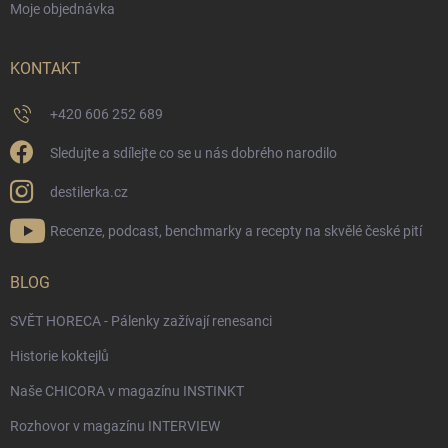
Moje objednávka
KONTAKT
+420 606 252 689
Sledujte a sdílejte co se u nás dobrého narodilo
destilerka.cz
Recenze, podcast, benchmarky a recepty na skvělé české pití
BLOG
SVĚT HORECA - Pálenky zažívají renesanci
Historie koktejlů
Naše CHICORA v magazínu INSTINKT
Rozhovor v magazínu INTERVIEW