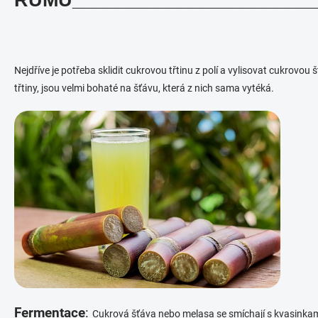
p
r
v
k
y
v
Nejdříve je potřeba sklidit cukrovou třtinu z polí a vylisovat cukrovou
ý
třtiny, jsou velmi bohaté na šťávu, která z nich sama vytéká.
p
i
s
u
Fermentace
:
Cukrová šťáva nebo melasa se smíchají s kvasinkami