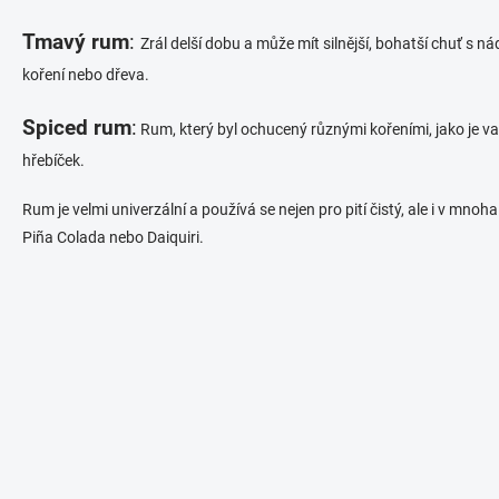
Tmavý rum
:
Zrál delší dobu a může mít silnější, bohatší chuť s 
koření nebo dřeva.
Spiced rum
:
Rum, který byl ochucený různými kořeními, jako je va
hřebíček.
Rum je velmi univerzální a používá se nejen pro pití čistý, ale i v mnoha
Piña Colada nebo Daiquiri.