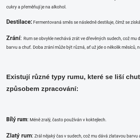
cukry a přeměňují je na alkohol.
Destilace:
Fermentovaná směs se následně destiluje, čímž se získáv
Zrání
:
Rum se obvykle nechává zrát ve dřevěných sudech, což mu d
barvu a chuť. Doba zrání může být různá, ať už jde o několik měsíců, ne
Existují různé typy rumu, které se liší chut
způsobem zpracování:
Bílý rum
:
Méně zralý, často používán v koktejlech.
Zlatý rum
:
Zrál nějaký čas v sudech, což mu dává zlatavou barvu a