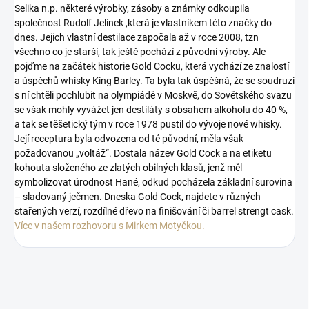
Selika n.p. některé výrobky, zásoby a známky odkoupila
společnost Rudolf Jelínek ,která je vlastníkem této značky do
dnes. Jejich vlastní destilace započala až v roce 2008, tzn
všechno co je starší, tak ještě pochází z původní výroby. Ale
pojďme na začátek historie Gold Cocku, která vychází ze znalostí
a úspěchů whisky King Barley. Ta byla tak úspěšná, že se soudruzi
s ní chtěli pochlubit na olympiádě v Moskvě, do Sovětského svazu
se však mohly vyvážet jen destiláty s obsahem alkoholu do 40 %,
a tak se těšetický tým v roce 1978 pustil do vývoje nové whisky.
Její receptura byla odvozena od té původní, měla však
požadovanou „voltáž“. Dostala název Gold Cock a na etiketu
kohouta složeného ze zlatých obilných klasů, jenž měl
symbolizovat úrodnost Hané, odkud pocházela základní surovina
– sladovaný ječmen. Dneska Gold Cock, najdete v různých
stařených verzí, rozdílné dřevo na finišování či barrel strengt cask.
Více v našem rozhovoru s Mirkem Motyčkou.