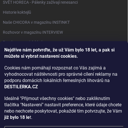
SVĚT HORECA - Pálenky zažívají renesanci
Historie koktejlů
Naše CHICORA v magazínu INSTINKT
Rozhovor v magazínu INTERVIEW
Bourbon, americká krása.
Nejdříve nám potvrďte, že už Vám bylo 18 let, a pak si
Napsali v TÝDNU o naší práci
můžete si vybrat nastavení cookies.
Když ovoce dostane druhý život
Cookies nám pomáhají rozpoznat co Vás zajímá a
Rozhovor s DESTILERKA.CZ v magazínu DRINKING-CAT
vyhodnocovat náštěvnosti pro správné cílení reklamy na
podporu domácích lokálních řemeslných lihovárů na
Jak vybrat dárek na Vánoce
DESTILERKA.CZ
Rozhovor Destilerka.cz v magazínu Macchiato
Ideálně "Přijmout všechny cookies" nebo zakliknutím
tlačítka "Nastavení" nastavit preference, které údaje chcete
Archiv
nebo nechcete poskytovat, pokaždé tím potvrzujte, že Vám
již bylo 18 le
t.