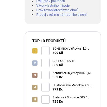
Exkurze v palírnách
Vývoj vlastního nápoje
Gravírování dřevěných obalů
Prodej v režimu náhradního plnění
TOP 10 PRODUKTŮ
BOHEMICA Višňovka likér
25% 0,7L
499 Kč
GREPOOL 8% 1L
339 Kč
Konzumní líh jemný 80% 0,5L
359 Kč
Hustopečská Mandlovka 38%
1L
779 Kč
Blatenská Slivovice 50% 1L
725 Kč