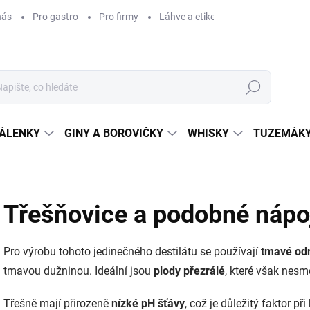
nás
Pro gastro
Pro firmy
Láhve a etikety na míru
Věrnos
Hledat
ÁLENKY
GINY A BOROVIČKY
WHISKY
TUZEMÁKY
Třešňovice a podobné nápo
Pro výrobu tohoto jedinečného destilátu se používají
tmavé odr
tmavou dužninou. Ideální jsou
plody přezrálé
, které však nesm
Třešně mají přirozeně
nízké pH šťávy
, což je důležitý faktor p