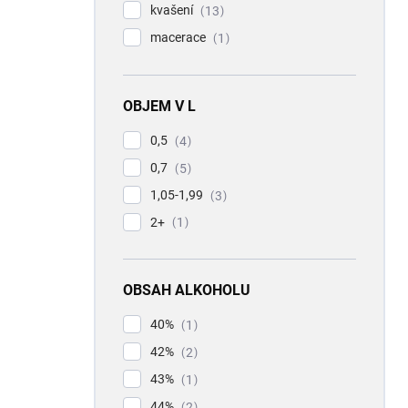
kvašení
13
macerace
1
OBJEM V L
0,5
4
0,7
5
1,05-1,99
3
2+
1
OBSAH ALKOHOLU
40%
1
42%
2
43%
1
44%
2