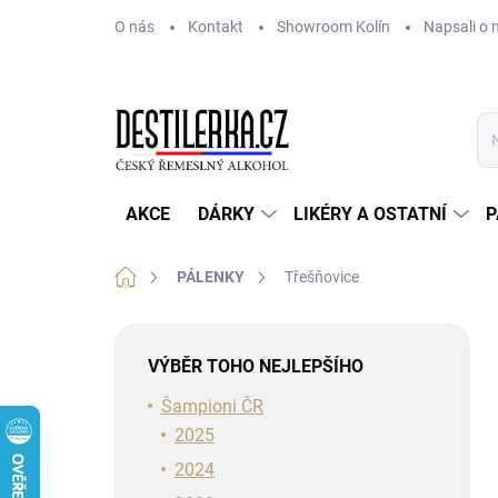
Přejít
O nás
Kontakt
Showroom Kolín
Napsali o 
na
obsah
AKCE
DÁRKY
LIKÉRY A OSTATNÍ
P
Domů
PÁLENKY
Třešňovice
P
o
VÝBĚR TOHO NEJLEPŠÍHO
s
t
Šampioni ČR
r
2025
a
2024
n