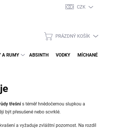
CZK
tní program
Jak nakupovat
Doprava
Jak balíme zásilky
PRÁZDNÝ KOŠÍK
NÁKUPNÍ
KOŠÍK
 A RUMY
ABSINTH
VODKY
MÍCHANÉ DRINKY
O
je
ůdy třešní
s téměř hnědočernou slupkou a
ějí být přesušené nebo scvrklé.
ři kvašení a vyžaduje zvláštní pozornost. Na rozdíl