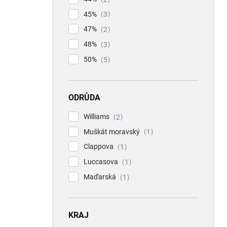
45%
3
47%
2
48%
3
50%
5
ODRŮDA
Williams
2
Muškát moravský
1
Clappova
1
Luccasova
1
Maďarská
1
KRAJ