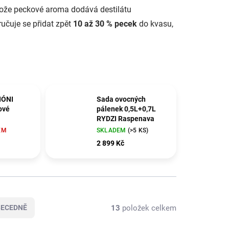
tože peckové aroma dodává destilátu
ručuje se přidat zpět
10 až 30 % pecek
do kvasu,
IÓNI
Sada ovocných
ové
pálenek 0,5L+0,7L
RYDZI Raspenava
EM
SKLADEM
(>5 KS)
2 899 Kč
13
položek celkem
BECEDNĚ