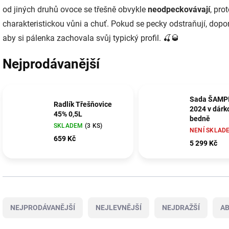
od jiných druhů ovoce se třešně obvykle
neodpeckovávají
, pro
charakteristickou vůni a chuť. Pokud se pecky odstraňují, dopo
aby si pálenka zachovala svůj typický profil. 🍒🥃
Nejprodávanější
Sada ŠAMP
Radlík Třešňovice
2024 v dárk
45% 0,5L
bedně
SKLADEM
(3 KS)
NENÍ SKLAD
659 Kč
5 299 Kč
Ř
a
NEJPRODÁVANĚJŠÍ
NEJLEVNĚJŠÍ
NEJDRAŽŠÍ
A
z
e