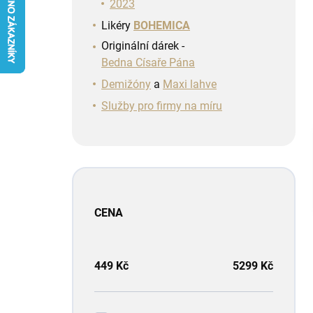
n
2023
í
Likéry
BOHEMICA
p
Originální dárek -
a
Bedna Císaře Pána
n
e
Demižóny
a
Maxi lahve
l
Služby pro firmy na míru
CENA
449
Kč
5299
Kč