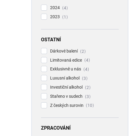
2024
4
2023
1
OSTATNÍ
Dárkové balení
2
Limitovaná edice
4
Exklusivně u nás
4
Luxusní alkohol
3
Investiční alkohol
2
Stařeno v sudech
3
Z českých surovin
10
ZPRACOVÁNÍ