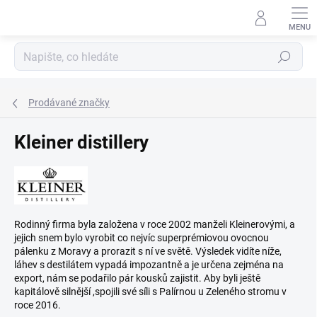
Přejít
na
obsah
Hledat
Prodávané značky
Kleiner distillery
Rodinný firma byla založena v roce 2002 manželi Kleinerovými, a
jejich snem bylo vyrobit co nejvíc superprémiovou ovocnou
pálenku z Moravy a prorazit s ní ve světě. Výsledek vidíte níže,
láhev s destilátem vypadá impozantně a je určena zejména na
export, nám se podařilo pár kousků zajistit. Aby byli ještě
kapitálově silnější ,spojili své síli s Palírnou u Zeleného stromu v
roce 2016.