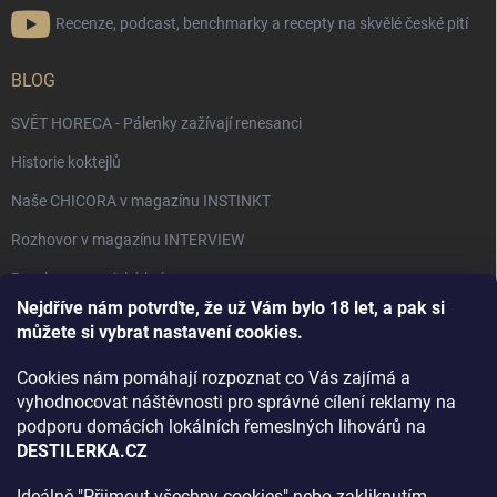
Recenze, podcast, benchmarky a recepty na skvělé české pití
BLOG
SVĚT HORECA - Pálenky zažívají renesanci
Historie koktejlů
Naše CHICORA v magazínu INSTINKT
Rozhovor v magazínu INTERVIEW
Bourbon, americká krása.
Nejdříve nám potvrďte, že už Vám bylo 18 let, a pak si
Napsali v TÝDNU o naší práci
můžete si vybrat nastavení cookies.
Když ovoce dostane druhý život
Cookies nám pomáhají rozpoznat co Vás zajímá a
Rozhovor s DESTILERKA.CZ v magazínu DRINKING-CAT
vyhodnocovat náštěvnosti pro správné cílení reklamy na
podporu domácích lokálních řemeslných lihovárů na
Jak vybrat dárek na Vánoce
DESTILERKA.CZ
Rozhovor Destilerka.cz v magazínu Macchiato
Ideálně "Přijmout všechny cookies" nebo zakliknutím