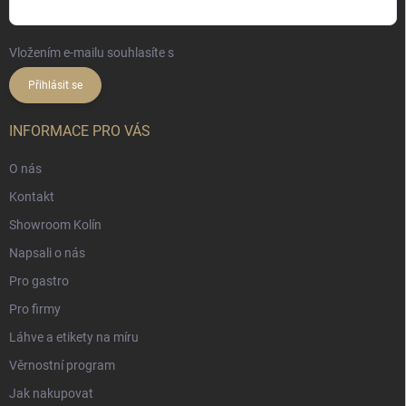
Vložením e-mailu souhlasíte s
podmínkami ochrany osobních údajů
Přihlásit se
INFORMACE PRO VÁS
O nás
Kontakt
Showroom Kolín
Napsali o nás
Pro gastro
Pro firmy
Láhve a etikety na míru
Věrnostní program
Jak nakupovat