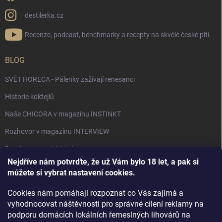
destilerka.cz
Recenze, podcast, benchmarky a recepty na skvělé české pití
BLOG
SVĚT HORECA - Pálenky zažívají renesanci
Historie koktejlů
Naše CHICORA v magazínu INSTINKT
Rozhovor v magazínu INTERVIEW
Bourbon, americká krása.
Nejdříve nám potvrďte, že už Vám bylo 18 let, a pak si
Napsali v TÝDNU o naší práci
můžete si vybrat nastavení cookies.
Když ovoce dostane druhý život
Cookies nám pomáhají rozpoznat co Vás zajímá a
Rozhovor s DESTILERKA.CZ v magazínu DRINKING-CAT
vyhodnocovat náštěvnosti pro správné cílení reklamy na
podporu domácích lokálních řemeslných lihovárů na
Jak vybrat dárek na Vánoce