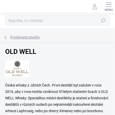
Přejít
na
obsah
Hledat
Prodávané značky
OLD WELL
Česká whisky z Jižních Čech. První destilát byl založen v roce
2016 ,aby v roce mohla vzniknout tří letým stařením Svach´s OLD
WELL Whisky. Specialitou místní destilérky je staření a finishování
destilátů v různých sudech po nejnámnější nakouřené skotské
whisce Laphroaig, nebo po sherry Ximenez nebo po bourbonu