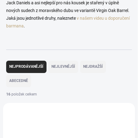
Jack Daniels a asi nejlepší pro nás kousek je stařený v úplně
nových sudech z moravského dubu ve variantě Virgin Oak Barrel.
Jaká jsou jednotlivé druhy, naleznete
v našem videu u doporučení
barmana
.
Ř
a
NEJPRODÁVANĚJŠÍ
NEJLEVNĚJŠÍ
NEJDRAŽŠÍ
z
e
ABECEDNĚ
n
í
16
položek celkem
p
V
r
ý
o
p
d
i
u
s
k