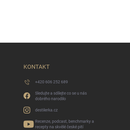
KONTAKT
+420 606 252 689
Sledujte a sdílejte co se u nás
dobrého narodilo
destilerka.cz
Recenze, podcast, benchmarky a
recepty na skvělé české pití