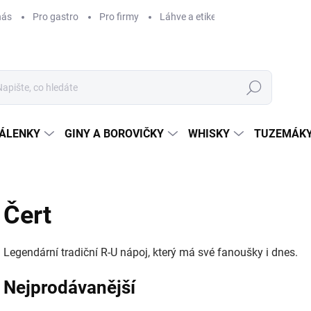
nás
Pro gastro
Pro firmy
Láhve a etikety na míru
Věrnos
Hledat
ÁLENKY
GINY A BOROVIČKY
WHISKY
TUZEMÁKY
Čert
Legendární tradiční R-U nápoj, který má své fanoušky i dnes.
Nejprodávanější