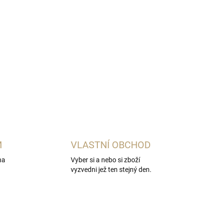
M
VLASTNÍ OBCHOD
na
Vyber si a nebo si zboží
vyzvedni jež ten stejný den.