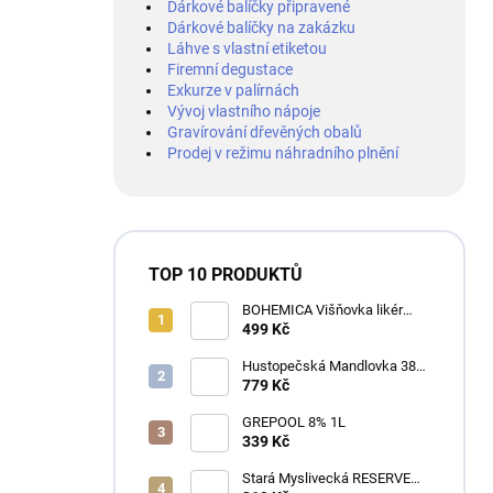
Dárkové balíčky připravené
Dárkové balíčky na zakázku
Láhve s vlastní etiketou
Firemní degustace
Exkurze v palírnách
Vývoj vlastního nápoje
Gravírování dřevěných obalů
Prodej v režimu náhradního plnění
TOP 10 PRODUKTŮ
BOHEMICA Višňovka likér
25% 0,7L
499 Kč
Hustopečská Mandlovka 38%
1L
779 Kč
GREPOOL 8% 1L
339 Kč
Stará Myslivecká RESERVE