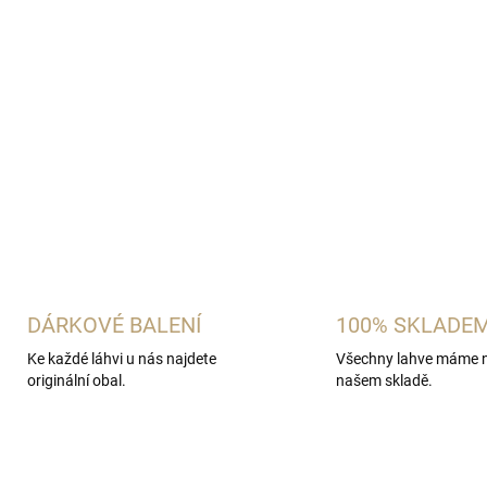
r
v
k
y
v
ý
p
i
s
u
DÁRKOVÉ BALENÍ
100% SKLADE
Ke každé láhvi u nás najdete
Všechny lahve máme 
originální obal.
našem skladě.