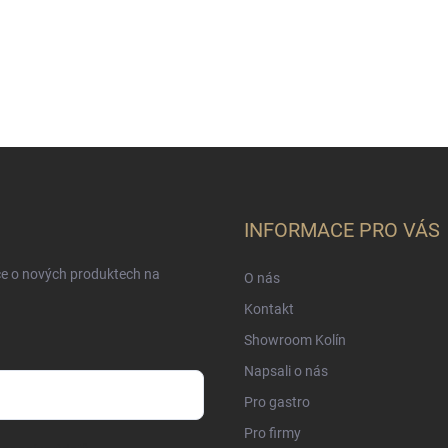
INFORMACE PRO VÁS
ce o nových produktech na
O nás
Kontakt
Showroom Kolín
Napsali o nás
Pro gastro
Pro firmy