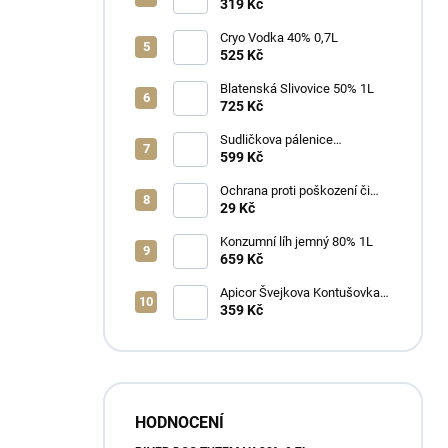
40% 0,7L
319 Kč
Cryo Vodka 40% 0,7L
525 Kč
Blatenská Slivovice 50% 1L
725 Kč
Sudličkova pálenice
Ořechovka 30% 0,7L
599 Kč
Ochrana proti poškození či
ztrátě
29 Kč
Konzumní líh jemný 80% 1L
659 Kč
Apicor Švejkova Kontušovka
40% 0,5L
359 Kč
HODNOCENÍ