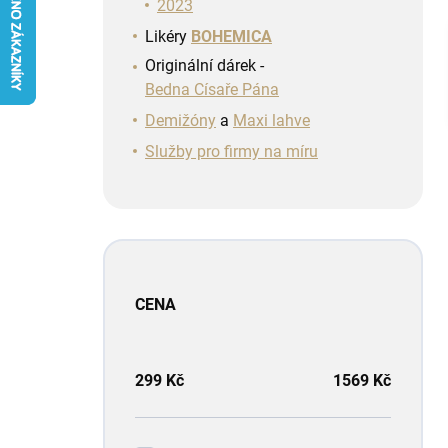
n
2023
í
Likéry
BOHEMICA
p
Originální dárek -
a
Bedna Císaře Pána
n
e
Demižóny
a
Maxi lahve
l
Služby pro firmy na míru
CENA
299
Kč
1569
Kč