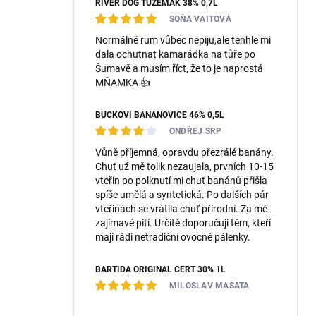
RIVER DOG TUZEMÁK 38% 0,7L
SOŇA VAITOVÁ
Normálně rum vůbec nepiju,ale tenhle mi
dala ochutnat kamarádka na tůře po
Šumavě a musím říct, že to je naprostá
MŇAMKA 👍
BUČKOVI BANÁNOVICE 46% 0,5L
ONDŘEJ SRP
Vůně příjemná, opravdu přezrálé banány.
Chuť už mě tolik nezaujala, prvních 10-15
vteřin po polknutí mi chuť banánů přišla
spíše umělá a syntetická. Po dalších pár
vteřinách se vrátila chuť přírodní. Za mě
zajímavé pití. Určitě doporučuji těm, kteří
mají rádi netradiční ovocné pálenky.
BARTIDA ORIGINÁL ČERT 30% 1L
MILOSLAV MAŠATA