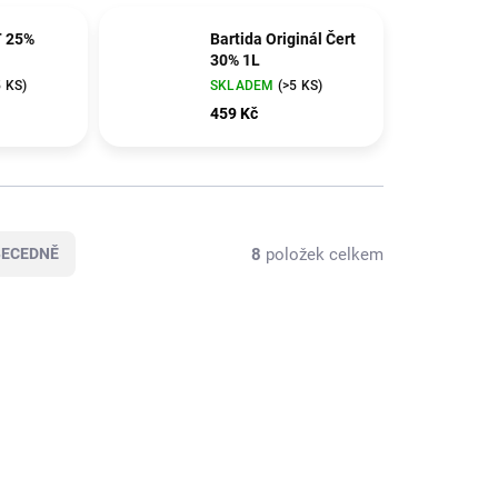
T 25%
Bartida Originál Čert
30% 1L
5 KS)
SKLADEM
(>5 KS)
459 Kč
8
položek celkem
BECEDNĚ
VÍCE ZA MÉNĚ