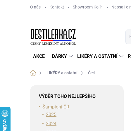
Přejít
O nás
Kontakt
Showroom Kolín
Napsali o 
na
obsah
AKCE
DÁRKY
LIKÉRY A OSTATNÍ
P
Domů
LIKÉRY a ostatní
Čert
P
o
VÝBĚR TOHO NEJLEPŠÍHO
s
t
Šampioni ČR
r
2025
a
2024
n