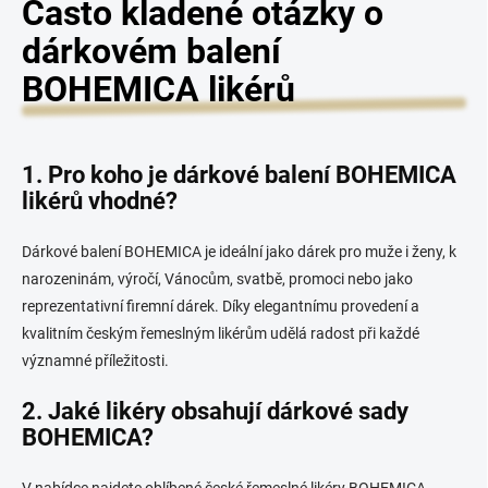
Často kladené otázky o
d
a
dárkovém balení
c
í
BOHEMICA likérů
p
r
v
k
1. Pro koho je dárkové balení BOHEMICA
y
likérů vhodné?
v
ý
p
Dárkové balení BOHEMICA je ideální jako dárek pro muže i ženy, k
i
narozeninám, výročí, Vánocům, svatbě, promoci nebo jako
s
u
reprezentativní firemní dárek. Díky elegantnímu provedení a
kvalitním českým řemeslným likérům udělá radost při každé
významné příležitosti.
2. Jaké likéry obsahují dárkové sady
BOHEMICA?
V nabídce najdete oblíbené české řemeslné likéry BOHEMICA,