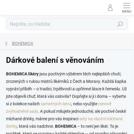
Přejít
na
obsah
Hledat
BOHEMICA
Dárkové balení s věnováním
BOHEMICA likéry
jsou poctivým výběrem těch nejlepších chutí,
zrozených v rukou mistrů likérníků z Čech a Moravy. Každá kapka
vypráví příběh – o tradici, trpělivosti a upřímné lásce k řemeslu. Už
jste objevili chuť, která vás oslovila? Dopřejte si ji i doma – vyberte
si z kolekce našich
samotných lahví
, nebo využijte
cenově
zvýhodněné sady
. A pokud milujete jednoduché, ale poctivé české
míchané drinky, máme pro vás inspiraci
sety na vlastní míchané
drinky
, která vás nadchne.
BOHEMICA
– to není jen likér. To je
prožitek, který se rozvine v každé skleničce — od prvního přivonění