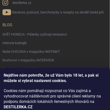
destilerka.cz
Recenze, podcast, benchmarky a recepty na skvělé české pití
BLOG
SVĚT HORECA - Pálenky zažívají renesanci
Historie koktejlů
Naše CHICORA v magazínu INSTINKT
Rozhovor v magazínu INTERVIEW
Bourbon, americká krása.
Nejdříve nám potvrďte, že už Vám bylo 18 let, a pak si
Napsali v TÝDNU o naší práci
můžete si vybrat nastavení cookies.
Když ovoce dostane druhý život
Cookies nám pomáhají rozpoznat co Vás zajímá a
Rozhovor s DESTILERKA.CZ v magazínu DRINKING-CAT
vyhodnocovat náštěvnosti pro správné cílení reklamy na
podporu domácích lokálních řemeslných lihovárů na
Jak vybrat dárek na Vánoce
DESTILERKA.CZ