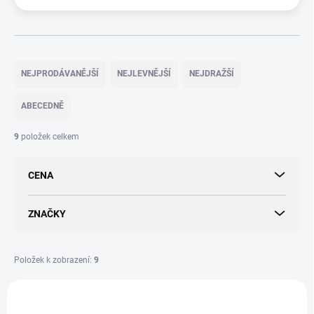
Ř
a
NEJPRODÁVANĚJŠÍ
NEJLEVNĚJŠÍ
NEJDRAŽŠÍ
z
e
ABECEDNĚ
n
í
9
položek celkem
p
r
CENA
o
d
u
ZNAČKY
k
t
ů
Položek k zobrazení:
9
V
ý