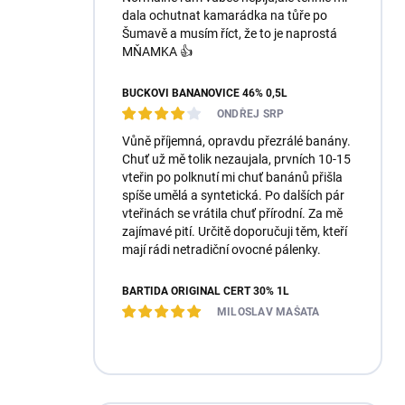
dala ochutnat kamarádka na tůře po
Šumavě a musím říct, že to je naprostá
MŇAMKA 👍
BUČKOVI BANÁNOVICE 46% 0,5L
ONDŘEJ SRP
Vůně příjemná, opravdu přezrálé banány.
Chuť už mě tolik nezaujala, prvních 10-15
vteřin po polknutí mi chuť banánů přišla
spíše umělá a syntetická. Po dalších pár
vteřinách se vrátila chuť přírodní. Za mě
zajímavé pití. Určitě doporučuji těm, kteří
mají rádi netradiční ovocné pálenky.
BARTIDA ORIGINÁL ČERT 30% 1L
MILOSLAV MAŠATA