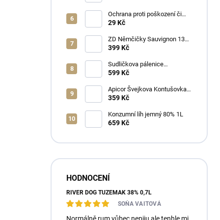
Ochrana proti poškození či
ztrátě
29 Kč
ZD Němčičky Sauvignon 13%
2025 Bag in Box 3L - suché
399 Kč
Sudličkova pálenice
Ořechovka 30% 0,7L
599 Kč
Apicor Švejkova Kontušovka
40% 0,5L
359 Kč
Konzumní líh jemný 80% 1L
659 Kč
HODNOCENÍ
RIVER DOG TUZEMÁK 38% 0,7L
SOŇA VAITOVÁ
Normálně rum vůbec nepiju,ale tenhle mi