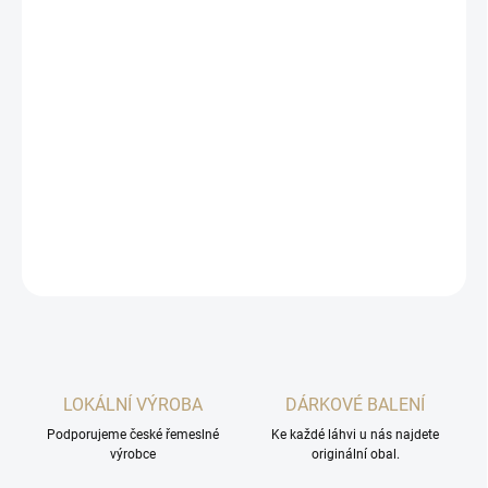
cena:
MOŽNOSTI
DORUČENÍ
−
+
Přidat do košíku
V jednoduchém praktickém jutovém sáčku s výbornou hruškovicí
a mašlí :-)
DETAILNÍ INFORMACE
ZEPTAT SE
HLÍDAT
LOKÁLNÍ VÝROBA
DÁRKOVÉ BALENÍ
Podporujeme české řemeslné
Ke každé láhvi u nás najdete
výrobce
originální obal.