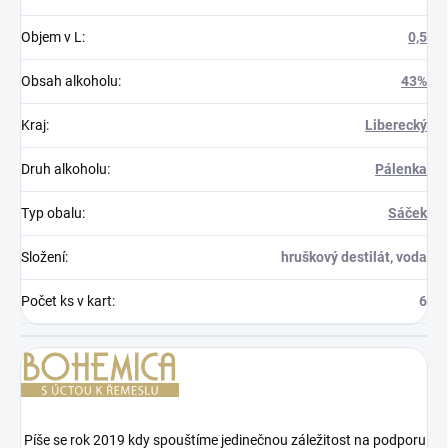
Objem v L
:
0,5
Obsah alkoholu
:
43%
Kraj
:
Liberecký
Druh alkoholu
:
Pálenka
Typ obalu
:
Sáček
Složení
:
hruškový destilát, voda
Počet ks v kart
:
6
Píše se rok 2019 kdy spouštíme jedinečnou záležitost na podporu