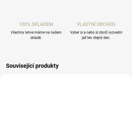
100% SKLADEM
VLASTNÍ OBCHOD
Všechny lahve máme na našem
Vyber si a nebo si zboží vyzvedni
skladě.
jež ten stejný den.
Související produkty
SKLADEM
NENÍ SKLADEM
(2 KS)