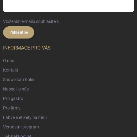
Vložením e-mailu souhlasíte s
podmínkami ochrany osobních údajů
Přihlásit se
INFORMACE PRO VÁS
O nás
Kontakt
Showroom Kolín
Napsali o nás
Pro gastro
Pro firmy
Láhve a etikety na míru
Věrnostní program
Jak nakupovat