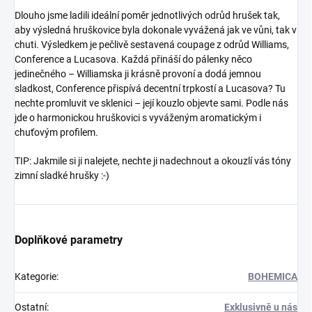
Dlouho jsme ladili ideální poměr jednotlivých odrůd hrušek tak,
aby výsledná hruškovice byla dokonale vyvážená jak ve vůni, tak v
chuti. Výsledkem je pečlivě sestavená coupage z odrůd Williams,
Conference a Lucasova. Každá přináší do pálenky něco
jedinečného – Williamska ji krásně provoní a dodá jemnou
sladkost, Conference přispívá decentní trpkostí a Lucasova? Tu
nechte promluvit ve sklenici – její kouzlo objevte sami. Podle nás
jde o harmonickou hruškovici s vyváženým aromatickým i
chuťovým profilem.
TIP: Jakmile si ji nalejete, nechte ji nadechnout a okouzlí vás tóny
zimní sladké hrušky :-)
Doplňkové parametry
Kategorie
:
BOHEMICA
Ostatní
:
Exklusivně u nás