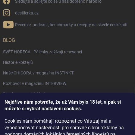
Sledujte a sdílejte co se u nás dobrého narodilo
destilerka.cz
Recenze, podcast, benchmarky a recepty na skvělé české pití
BLOG
SVĚT HORECA - Pálenky zažívají renesanci
Historie koktejlů
Naše CHICORA v magazínu INSTINKT
Rozhovor v magazínu INTERVIEW
Bourbon, americká krása.
Nejdříve nám potvrďte, že už Vám bylo 18 let, a pak si
Napsali v TÝDNU o naší práci
můžete si vybrat nastavení cookies.
Když ovoce dostane druhý život
Cookies nám pomáhají rozpoznat co Vás zajímá a
Rozhovor s DESTILERKA.CZ v magazínu DRINKING-CAT
vyhodnocovat náštěvnosti pro správné cílení reklamy na
podporu domácích lokálních řemeslných lihovárů na