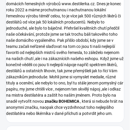
domácích řemeslných výrobců www.destilerka.cz. Dnes je konec
roku 2022 a máme prochutnanou i nachutnanou lokální
řemeslnou výrobu téměř celou, to je více jak 500 různých likérů či
destilátů od více jak 50 lokálních producentů. Nebylo to
jednoduché, ale bylo to báječné. Přehršel kvalitních chutí předčil
naše očekávání, protože jsme se tak trochu báli takového toho
naše domácího vypáleného. Pak přišlo období, kdy jsme se v
teamu začali neřízeně slaďovat na tom co jsou ti naši nejlepší
favoriti od nejlepších mistrů svého řemesla, to záleželo nejenom
na našich chutí ,ale i na zákaznících našeho eshopu. Když jsme už
konečně věděli co jsou ti nejlepší nápoje napříč spektrem likérů,
destilátů a ostatních lihovin, tak jsme přemýšleli jak to říci Vám
zákazníkům jednoduše. Mohli jsme si vymyslet medaile, různé
tituly a ocenění, ale nebylo to ono, byl tu stále jenom pomyslný cár
papíru, my jsme chtěli více , nejenom ten skvělý nápoj ,ale i odkaz
na mistra destilatéra a zaštít ho naším jménem. Proto bylo na
snadě vytvořit novou
značku BOHEMICA
, která si nebude hrát na
anonymní značku, naopak chce vyzdvihnout toho nejlepšího
destilatéra nebo likérníka v dané příchuti a potvrdit jeho um.