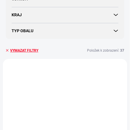
KRAJ
TYP OBALU
Položek k zobrazení:
37
VYMAZAT FILTRY
V
ý
p
i
s
p
r
o
d
SKLADEM
(>5 KS)
SKLADEM
u
(>5 KS)
BOHEMICA
k
BOHEMICA Slivovice