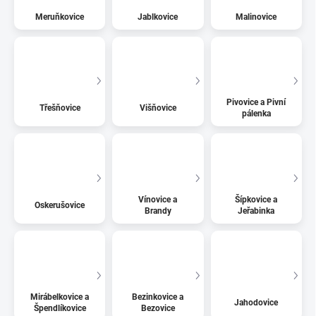
Meruňkovice
Jablkovice
Malinovice
Pivovice a Pivní
Třešňovice
Višňovice
pálenka
Vínovice a
Šípkovice a
Oskerušovice
Brandy
Jeřabinka
Mirábelkovice a
Bezinkovice a
Jahodovice
Špendlíkovice
Bezovice