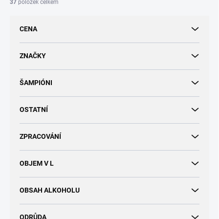
í
37
položek celkem
p
r
CENA
o
d
u
ZNAČKY
k
t
ŠAMPIÓNI
ů
OSTATNÍ
ZPRACOVÁNÍ
OBJEM V L
OBSAH ALKOHOLU
ODRŮDA