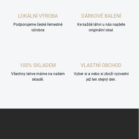
p
v
r
á
v
LOKÁLNÍ VÝROBA
DÁRKOVÉ BALENÍ
n
k
í
Podporujeme české řemeslné
Ke každé láhvi u nás najdete
y
výrobce
originální obal.
v
ý
p
i
s
u
100% SKLADEM
VLASTNÍ OBCHOD
Všechny lahve máme na našem
Vyber si a nebo si zboží vyzvedni
skladě.
jež ten stejný den.
Z
á
p
a
t