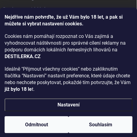
Bourbon, americká krása.
Nejdříve nám potvrďte, že už Vám bylo 18 let, a pak si
Napsali v TÝDNU o naší práci
můžete si vybrat nastavení cookies.
Když ovoce dostane druhý život
Cookies nám pomáhají rozpoznat co Vás zajímá a
Rozhovor s DESTILERKA.CZ v magazínu DRINKING-CAT
vyhodnocovat náštěvnosti pro správné cílení reklamy na
podporu domácích lokálních řemeslných lihovárů na
Jak vybrat dárek na Vánoce
DESTILERKA.CZ
Rozhovor Destilerka.cz v magazínu Macchiato
Ideálně "Přijmout všechny cookies" nebo zakliknutím
tlačítka "Nastavení" nastavit preference, které údaje chcete
Archiv
nebo nechcete poskytovat, pokaždé tím potvrzujte, že Vám
již bylo 18 le
t.
Nastavení
Copyright 2026
DESTILERKA.CZ
. Všechna práva vyhrazena.
Upravit
nastavení cookies
Odmítnout
Souhlasím
Vytvořil Shoptet