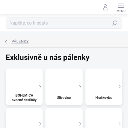
Přejít
na
obsah
Hledat
PÁLENKY
Exklusivně u nás pálenky
BOHEMICA
Slivovice
Hruškovice
ovocné destiláty