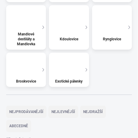
Mandlové
destiláty a
Kdoulovice
Rynglovice
Mandlovka
Broskvovice
Exotické pálenky
Ř
a
NEJPRODÁVANĚJŠÍ
NEJLEVNĚJŠÍ
NEJDRAŽŠÍ
z
e
ABECEDNĚ
n