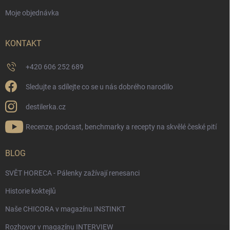
Moje objednávka
KONTAKT
+420 606 252 689
Sledujte a sdílejte co se u nás dobrého narodilo
destilerka.cz
Recenze, podcast, benchmarky a recepty na skvělé české pití
BLOG
SVĚT HORECA - Pálenky zažívají renesanci
Historie koktejlů
Naše CHICORA v magazínu INSTINKT
Rozhovor v magazínu INTERVIEW