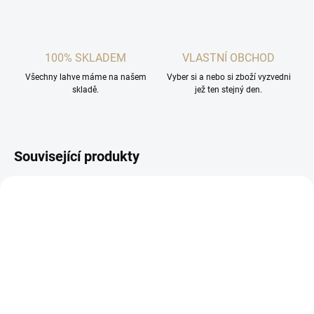
100% SKLADEM
VLASTNÍ OBCHOD
Všechny lahve máme na našem
Vyber si a nebo si zboží vyzvedni
skladě.
jež ten stejný den.
Související produkty
SKLADEM
NENÍ SKLADEM
(2 KS)