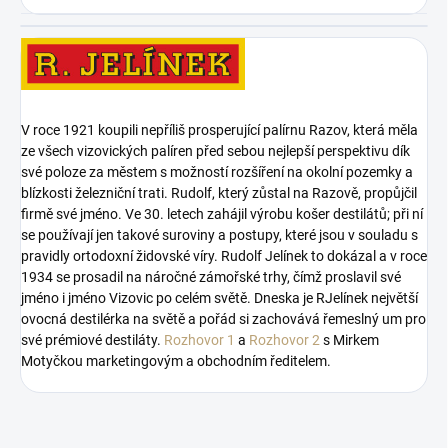
V roce 1921 koupili nepříliš prosperující palírnu Razov, která měla
ze všech vizovických palíren před sebou nejlepší perspektivu dík
své poloze za městem s možností rozšíření na okolní pozemky a
blízkosti železniční trati. Rudolf, který zůstal na Razově, propůjčil
firmě své jméno. Ve 30. letech zahájil výrobu košer destilátů; při ní
se používají jen takové suroviny a postupy, které jsou v souladu s
pravidly ortodoxní židovské víry. Rudolf Jelínek to dokázal a v roce
1934 se prosadil na náročné zámořské trhy, čímž proslavil své
jméno i jméno Vizovic po celém světě. Dneska je RJelínek největší
ovocná destilérka na světě a pořád si zachovává řemeslný um pro
své prémiové destiláty.
Rozhovor 1
a
Rozhovor 2
s Mirkem
Motyčkou marketingovým a obchodním ředitelem.