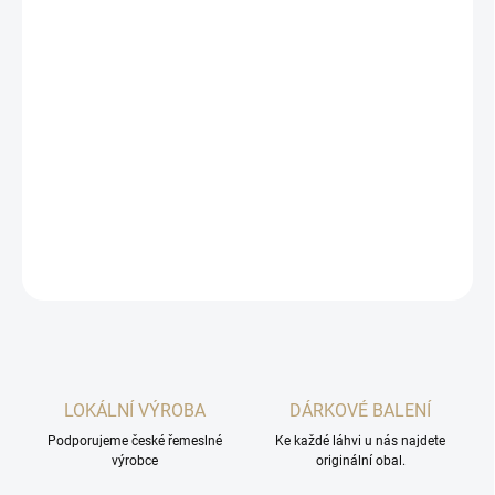
cena:
MOŽNOSTI
DORUČENÍ
−
+
Přidat do košíku
Výjimečná sada kvalitních kosher ovocných pálenek ze
společnosti Rudolf Jelínek.
DETAILNÍ INFORMACE
ZEPTAT SE
HLÍDAT
LOKÁLNÍ VÝROBA
DÁRKOVÉ BALENÍ
Podporujeme české řemeslné
Ke každé láhvi u nás najdete
výrobce
originální obal.