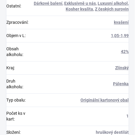
Dárkové balení
,
Exklusivně u nás
,
Luxusní alkohol
,
Ostatní
:
Kosher kvalita
,
Z českých surovin
Zpracování
:
kvašení
Objem v L
:
1,05-1,99
Obsah
42%
alkoholu
:
Kraj
:
Zlínský
Druh
Pálenka
alkoholu
:
Typ obalu
:
Originální kartonový obal
Počet ks v
1
kart
:
Složení
:
hruškový destilát