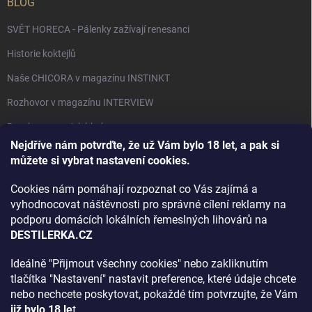
BLOG
SVĚT HORECA - Pálenky zažívají renesanci
Historie koktejlů
Naše CHICORA v magazínu INSTINKT
Rozhovor v magazínu INTERVIEW
Bourbon, americká krása.
Nejdříve nám potvrďte, že už Vám bylo 18 let, a pak si
Napsali v TÝDNU o naší práci
můžete si vybrat nastavení cookies.
Když ovoce dostane druhý život
Cookies nám pomáhají rozpoznat co Vás zajímá a
Rozhovor s DESTILERKA.CZ v magazínu DRINKING-CAT
vyhodnocovat náštěvnosti pro správné cílení reklamy na
podporu domácích lokálních řemeslných lihovárů na
Jak vybrat dárek na Vánoce
DESTILERKA.CZ
Rozhovor Destilerka.cz v magazínu Macchiato
Ideálně "Přijmout všechny cookies" nebo zakliknutím
tlačítka "Nastavení" nastavit preference, které údaje chcete
Archiv
nebo nechcete poskytovat, pokaždé tím potvrzujte, že Vám
již bylo 18 le
t.