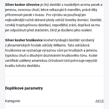
Silver kosher slivovice
je čirý destilát s nasládlým aroma pecek a
jemnou, ovocnou chutí, lehce odkazující k mandlím, právě díky
přítomnosti pecek v kvasu. Pro výrobu se používají jen
nejkvalitnější ručně sbírané plody odrůd švestky domácí. Destilát,
vzniklý trojstupňovou destilací, nepodléhá zrání, dopřává se mu
jen odpočinutí před stáčením, čímž je docíleno jeho scelení.
Silver kosher hruškovice
kosherVynikající destilát vyrobený
z jihoamerických hrušek odrůdy Williams. Tato odrůdová
hruškovice se vyznačuje výraznou vůní po hruškách a jemnou
typickou chutí s dlouhým dozníváním hruškového tónu. Košer
certifikát udělený americkou Ortodoxní Unií potvrzuje nejvyšší
kvalitu tohoto destilátu.
Doplňkové parametry
Kategorie
:
AKCE