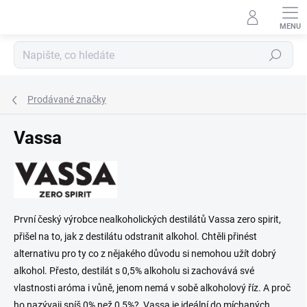
Přejít
na
obsah
Hledat
Prodávané značky
Vassa
První český výrobce nealkoholických destilátů Vassa zero spirit,
přišel na to, jak z destilátu odstranit alkohol. Chtěli přinést
alternativu pro ty co z nějakého důvodu si nemohou užít dobrý
alkohol. Přesto, destilát s 0,5% alkoholu si zachovává své
vlastnosti aróma i vůně, jenom nemá v sobě alkoholový říz. A proč
ho nazývaji spíš 0% než 0,5%? Vassa je ideální do míchaných