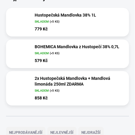
Hustopečská Mandlovka 38% 1L
SKLADEM
(>5 KS)
779 Kč
BOHEMICA Mandlovka z Hustopečí 38% 0,7L
SKLADEM
(>5 KS)
579 Kč
2x Hustopečská Mandlovka + Mandlová
limonáda 250ml ZDARMA
SKLADEM
(>5 KS)
858 Kč
Ř
a
NEJPRODÁVANĚJŠÍ
NEJLEVNĚJŠÍ
NEJDRAŽŠÍ