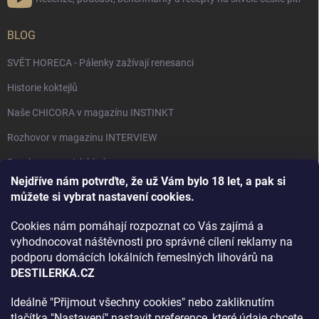
BLOG
SVĚT HORECA - Pálenky zažívají renesanci
Historie koktejlů
Naše CHICORA v magazínu INSTINKT
Rozhovor v magazínu INTERVIEW
Bourbon, americká krása.
Nejdříve nám potvrďte, že už Vám bylo 18 let, a pak si
Napsali v TÝDNU o naší práci
můžete si vybrat nastavení cookies.
Když ovoce dostane druhý život
Cookies nám pomáhají rozpoznat co Vás zajímá a
Rozhovor s DESTILERKA.CZ v magazínu DRINKING-CAT
vyhodnocovat náštěvnosti pro správné cílení reklamy na
podporu domácích lokálních řemeslných lihovárů na
Jak vybrat dárek na Vánoce
DESTILERKA.CZ
Rozhovor Destilerka.cz v magazínu Macchiato
Ideálně "Přijmout všechny cookies" nebo zakliknutím
tlačítka "Nastavení" nastavit preference, které údaje chcete
Archiv