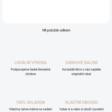
jedinečného kraje Jižní
Moravy.
19
položek celkem
O
v
l
á
d
a
c
LOKÁLNÍ VÝROBA
DÁRKOVÉ BALENÍ
í
Podporujeme české řemeslné
p
Ke každé láhvi u nás najdete
výrobce
originální obal.
r
v
k
y
v
ý
100% SKLADEM
VLASTNÍ OBCHOD
p
i
Všechny lahve máme na našem
Vyber si a nebo si zboží vyzvedni