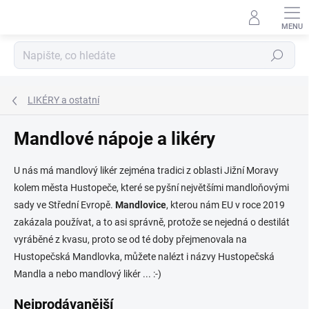
Přejít
na
obsah
Hledat
LIKÉRY a ostatní
Mandlové nápoje a likéry
U nás má mandlový likér zejména tradici z oblasti Jižní Moravy
kolem města Hustopeče, které se pyšní největšími mandloňovými
sady ve Střední Evropě.
Mandlovice
, kterou nám EU v roce 2019
zakázala používat, a to asi správně, protože se nejedná o destilát
vyráběné z kvasu, proto se od té doby přejmenovala na
Hustopečská Mandlovka, můžete nalézt i názvy Hustopečská
Mandla a nebo mandlový likér ... :-)
Nejprodávanější