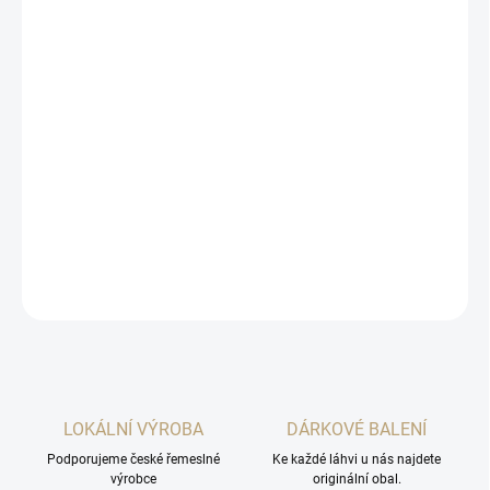
cena:
MOŽNOSTI
DORUČENÍ
−
+
Přidat do košíku
Plněno do skla s praktickým skleněným uzávěrem, jehož horní
část je pečlivě vybroušená a svým tvarem a leskem
připomíná
luxusní diamant .
DETAILNÍ INFORMACE
ZEPTAT SE
HLÍDAT
LOKÁLNÍ VÝROBA
DÁRKOVÉ BALENÍ
Podporujeme české řemeslné
Ke každé láhvi u nás najdete
výrobce
originální obal.