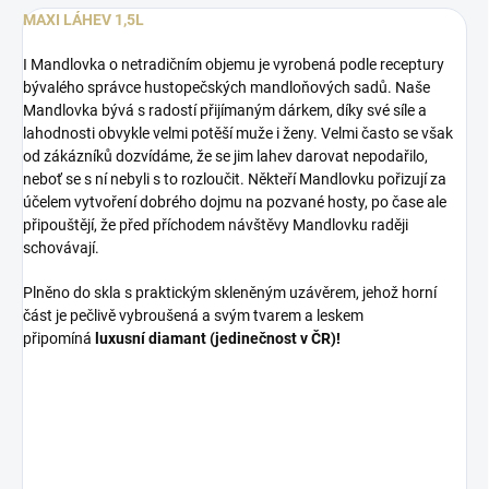
MAXI LÁHEV 1,5L
I Mandlovka o netradičním objemu je vyrobená podle receptury
bývalého správce hustopečských mandloňových sadů. Naše
Mandlovka bývá s radostí přijímaným dárkem, díky své síle a
lahodnosti obvykle velmi potěší muže i ženy. Velmi často se však
od zákázníků dozvídáme, že se jim lahev darovat nepodařilo,
neboť se s ní nebyli s to rozloučit. Někteří Mandlovku pořizují za
účelem vytvoření dobrého dojmu na pozvané hosty, po čase ale
připouštějí, že před příchodem návštěvy Mandlovku raději
schovávají.
Plněno do skla s praktickým skleněným uzávěrem, jehož horní
část je pečlivě vybroušená a svým tvarem a leskem
připomíná
luxusní diamant (jedinečnost v ČR)!