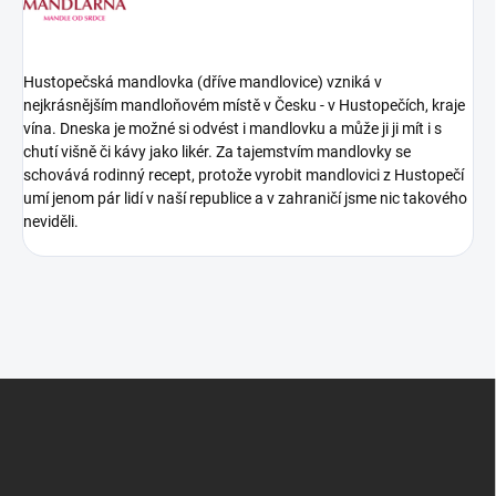
Hustopečská mandlovka (dříve mandlovice) vzniká v
nejkrásnějším mandloňovém místě v Česku - v Hustopečích, kraje
vína. Dneska je možné si odvést i mandlovku a může ji ji mít i s
chutí višně či kávy jako likér. Za tajemstvím mandlovky se
schovává rodinný recept, protože vyrobit mandlovici z Hustopečí
umí jenom pár lidí v naší republice a v zahraničí jsme nic takového
neviděli.
Z
á
p
a
t