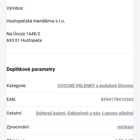
Výrobce :
Hustopečská mandlárna s.r.o
.
Na Úvoze 1448/2
693 01 Hustopeče
Doplňkové parametry
Kategorie
:
OVOCNÉ PÁLENKY a podobné lihoviny
EAN
:
8594178410362
Ostatní
:
Dárkové balení
,
Exklusivně u nás
,
Luxusní alkohol
Zpracování
:
míchání