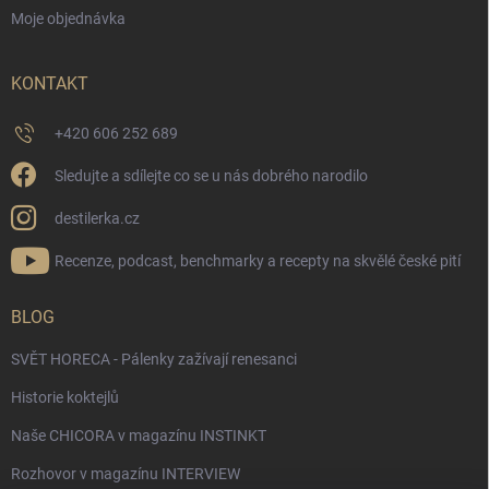
Moje objednávka
KONTAKT
+420 606 252 689
Sledujte a sdílejte co se u nás dobrého narodilo
destilerka.cz
Recenze, podcast, benchmarky a recepty na skvělé české pití
BLOG
SVĚT HORECA - Pálenky zažívají renesanci
Historie koktejlů
Naše CHICORA v magazínu INSTINKT
Rozhovor v magazínu INTERVIEW