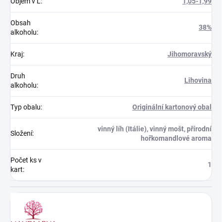
Objem v L
:
1,05-1,99
Obsah
38%
alkoholu
:
Kraj
:
Jihomoravský
Druh
Lihovina
alkoholu
:
Typ obalu
:
Originální kartonový obal
vinný líh (Itálie), vinný mošt, přírodní
Složení
:
hořkomandlové aroma
Počet ks v
1
kart
: