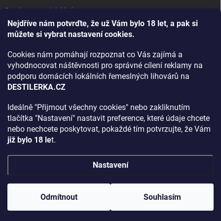
Bourbon, americká krása.
Nejdříve nám potvrďte, že už Vám bylo 18 let, a pak si
Napsali v TÝDNU o naší práci
můžete si vybrat nastavení cookies.
Když ovoce dostane druhý život
Cookies nám pomáhají rozpoznat co Vás zajímá a
Rozhovor s DESTILERKA.CZ v magazínu DRINKING-CAT
vyhodnocovat náštěvnosti pro správné cílení reklamy na
podporu domácích lokálních řemeslných lihovárů na
Jak vybrat dárek na Vánoce
DESTILERKA.CZ
Rozhovor Destilerka.cz v magazínu Macchiato
Ideálně "Přijmout všechny cookies" nebo zakliknutím
tlačítka "Nastavení" nastavit preference, které údaje chcete
Archiv
nebo nechcete poskytovat, pokaždé tím potvrzujte, že Vám
již bylo 18 le
t.
Nastavení
Copyright 2026
DESTILERKA.CZ
. Všechna práva vyhrazena.
Upravit
nastavení cookies
Odmítnout
Souhlasím
Vytvořil Shoptet