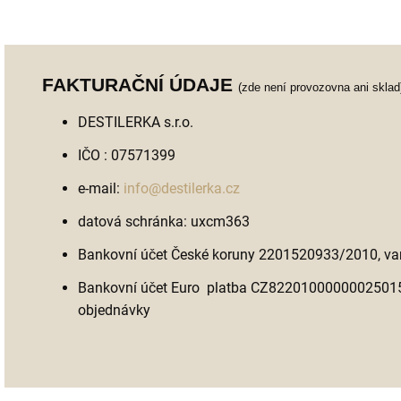
..
FAKTURAČNÍ ÚDAJE
(zde není provozovna ani sklad
DESTILERKA s.r.o.
IČO : 07571399
e-mail:
info@destilerka.cz
datová schránka: uxcm363
Bankovní účet České koruny 2201520933/2010, vari
Bankovní účet Euro platba CZ82201000000025015
objednávky