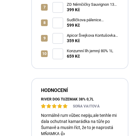
ZD Němčičky Sauvignon 13%
2025 Bag in Box 3L - suché
399 Kč
Sudličkova pálenice
Ořechovka 30% 0,7L
599 Kč
Apicor Švejkova Kontušovka
40% 0,5L
359 Kč
Konzumní líh jemný 80% 1L
659 Kč
HODNOCENÍ
RIVER DOG TUZEMÁK 38% 0,7L
SOŇA VAITOVÁ
Normálně rum vůbec nepiju,ale tenhle mi
dala ochutnat kamarádka na tůře po
Šumavě a musím říct, že to je naprostá
MŇAMKA 👍