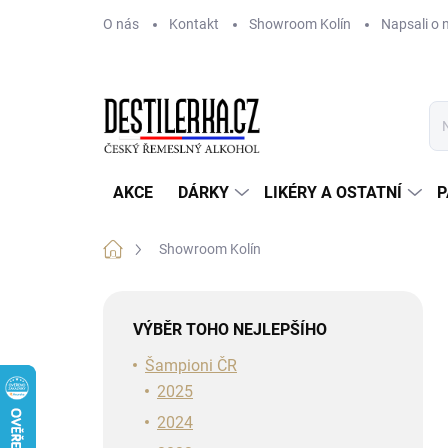
Přejít
O nás
Kontakt
Showroom Kolín
Napsali o 
na
obsah
AKCE
DÁRKY
LIKÉRY A OSTATNÍ
P
Domů
Showroom Kolín
P
o
VÝBĚR TOHO NEJLEPŠÍHO
s
t
Šampioni ČR
r
2025
a
2024
n