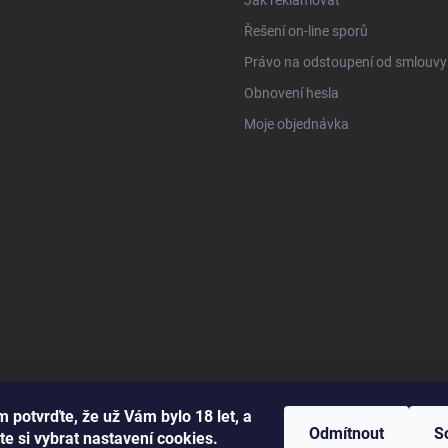
Řešení on-line sporů
Právo na odstoupení od smlouvy
Obnovení hesla
Moje objednávka
 potvrďte, že už Vám bylo 18 let, a
Odmítnout
S
te si vybrat nastavení cookies.