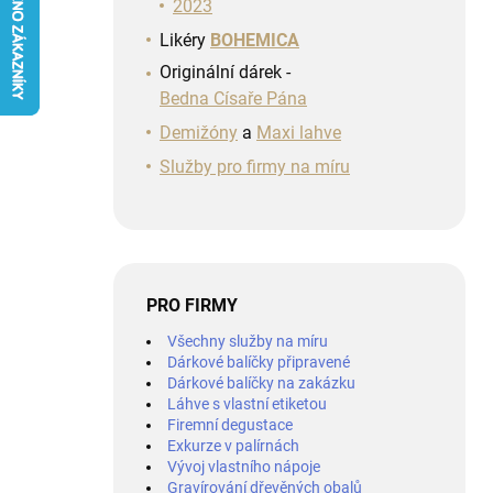
n
2023
í
Likéry
BOHEMICA
p
Originální dárek -
a
Bedna Císaře Pána
n
e
Demižóny
a
Maxi lahve
l
Služby pro firmy na míru
PRO FIRMY
Všechny služby na míru
Dárkové balíčky připravené
Dárkové balíčky na zakázku
Láhve s vlastní etiketou
Firemní degustace
Exkurze v palírnách
Vývoj vlastního nápoje
Gravírování dřevěných obalů