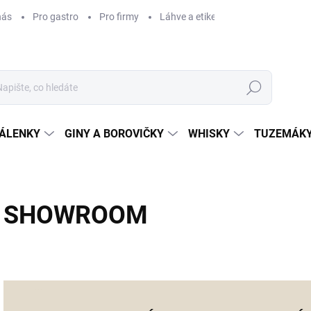
nás
Pro gastro
Pro firmy
Láhve a etikety na míru
Věrnos
Hledat
ÁLENKY
GINY A BOROVIČKY
WHISKY
TUZEMÁKY
SHOWROOM
...