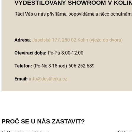
VYDESTILOVANÝ SHOWROOM V KOLÍ
Rádi Vás u nás přivítáme, popovídáme a něco ochutnáme
Adresa
:
Jaselská 177, 280 02 Kolín (vjezd do dvora)
Otevírací doba:
Po-Pá 8:00-12:00
Telefon:
(Po-Ne 8-18hod)
606 252 689
Email:
info@destilerka.cz
PROČ SE U NÁS ZASTAVIT?