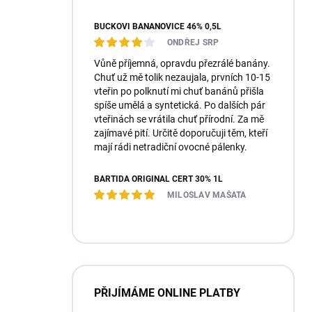
BUČKOVI BANÁNOVICE 46% 0,5L
ONDŘEJ SRP
Vůně příjemná, opravdu přezrálé banány.
Chuť už mě tolik nezaujala, prvních 10-15
vteřin po polknutí mi chuť banánů přišla
spíše umělá a syntetická. Po dalších pár
vteřinách se vrátila chuť přírodní. Za mě
zajímavé pití. Určitě doporučuji těm, kteří
mají rádi netradiční ovocné pálenky.
BARTIDA ORIGINÁL ČERT 30% 1L
MILOSLAV MAŠATA
PŘIJÍMÁME ONLINE PLATBY