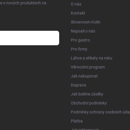
ce o nových produktech na
O nás
Kontakt
Showroom Kolín
Napsali o nás
Pro gastro
Pro firmy
sobních údajů
Láhve a etikety na míru
Věrnostní program
Jak nakupovat
Doprava
Jak balíme zásilky
Obchodní podmínky
Podmínky ochrany osobních úda
Platba
Jak reklamovat