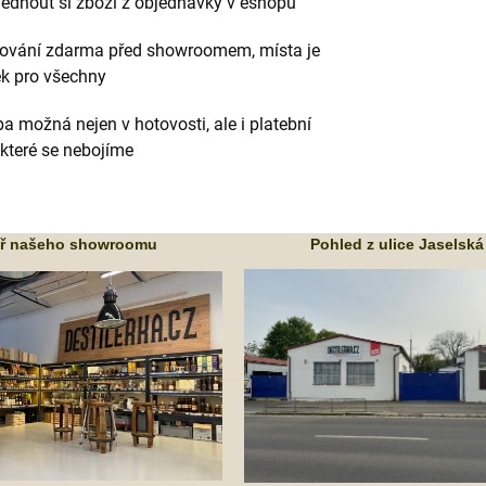
ednout si zboží z objednávky v eshopu
kování zdarma před showroomem, místa je
ek pro všechny
ba možná nejen v hotovosti, ale i platební
 které se nebojíme
tř našeho showroomu
Pohled z ulice Jaselská
.....