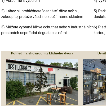
1) Poradíme s výběrem
4) Vyzv
2) Láhev si prohlédnete "osaháte" dříve než si ji
5) Par
zakoupíte, protože všechno zboží máme skladem
dostat
3) Můžete vybrané láhve ochutnat nebo v industriálních
6) Plat
prostorách uspořádat degustaci s námi
kartou,
Pohled na showroom z klidného dvora
Uvni
.....
.....