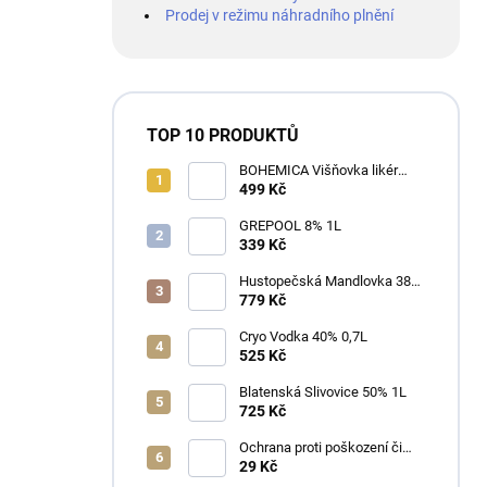
Prodej v režimu náhradního plnění
TOP 10 PRODUKTŮ
BOHEMICA Višňovka likér
25% 0,7L
499 Kč
GREPOOL 8% 1L
339 Kč
Hustopečská Mandlovka 38%
1L
779 Kč
Cryo Vodka 40% 0,7L
525 Kč
Blatenská Slivovice 50% 1L
725 Kč
Ochrana proti poškození či
ztrátě
29 Kč