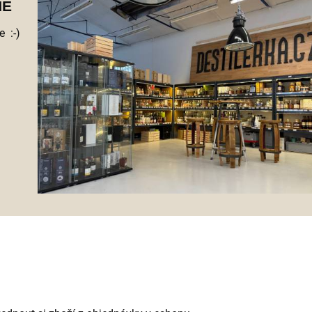
NĚ
 :-)