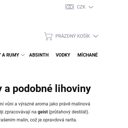
CZK
tní program
Jak nakupovat
Doprava
Jak balíme zásilky
PRÁZDNÝ KOŠÍK
NÁKUPNÍ
KOŠÍK
 A RUMY
ABSINTH
VODKY
MÍCHANÉ DRINKY
O
y a podobné lihoviny
ivní vůni a výrazné aroma jako právě malinová
ěji zpracovávají na
geist
(průtahový destilát).
ašením malin, což je opravdová rarita.