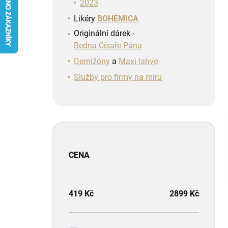
n
2023
í
Likéry
BOHEMICA
p
Originální dárek -
a
Bedna Císaře Pána
n
e
Demižóny
a
Maxi lahve
l
Služby pro firmy na míru
CENA
419
Kč
2899
Kč