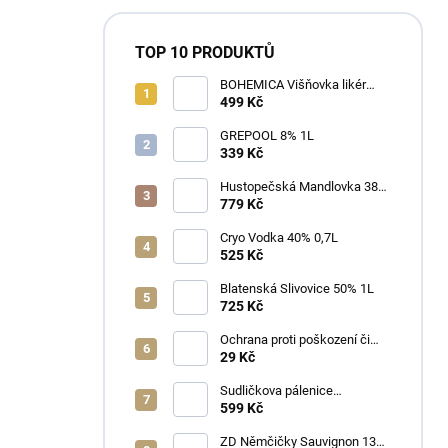
TOP 10 PRODUKTŮ
BOHEMICA Višňovka likér
25% 0,7L
499 Kč
GREPOOL 8% 1L
339 Kč
Hustopečská Mandlovka 38%
1L
779 Kč
Cryo Vodka 40% 0,7L
525 Kč
Blatenská Slivovice 50% 1L
725 Kč
Ochrana proti poškození či
ztrátě
29 Kč
Sudličkova pálenice
Ořechovka 30% 0,7L
599 Kč
ZD Němčičky Sauvignon 13%