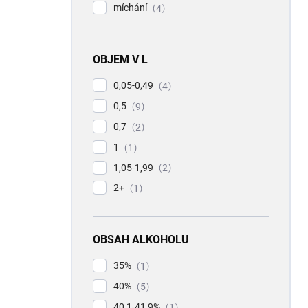
míchání
4
OBJEM V L
0,05-0,49
4
0,5
9
0,7
2
1
1
1,05-1,99
2
2+
1
OBSAH ALKOHOLU
35%
1
40%
5
40,1-41,9%
1