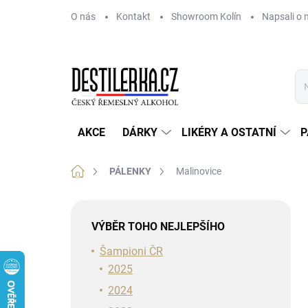
Přejít
O nás
Kontakt
Showroom Kolín
Napsali o 
na
obsah
AKCE
DÁRKY
LIKÉRY A OSTATNÍ
P
Domů
PÁLENKY
Malinovice
P
o
VÝBĚR TOHO NEJLEPŠÍHO
s
t
Šampioni ČR
r
2025
a
2024
n