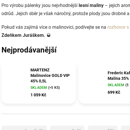
Pro výrobu pálenky jsou nejvhodnější
lesní maliny
– jejich aro
odrůd. Jejich sběr je však náročný, protože plody jsou drobné a
Pokud vás zajímá více o malinovici, podívejte se na
rozhovor s
Zdeňkem Juráškem.
🥃
Nejprodávanější
MARTENZ
Frederic Ka
Malinovice GOLD VIP
Malina 35%
45% 0,5L
SKLADEM
(5
SKLADEM
(>5 KS)
699 Kč
1 059 Kč
Ř
a