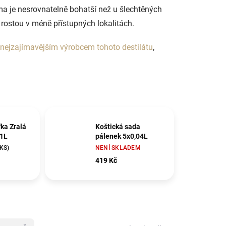
ma je nesrovnatelně bohatší než u šlechtěných
 rostou v méně přístupných lokalitách.
 nejzajímavějším výrobcem tohoto destilátu
,
fka Zralá
Koštická sada
 1L
pálenek 5x0,04L
 KS)
NENÍ SKLADEM
419 Kč