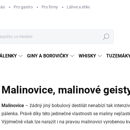
nás
Pro gastro
Pro firmy
Láhve a etikety na míru
Věrnos
Hledat
ÁLENKY
GINY A BOROVIČKY
WHISKY
TUZEMÁKY
Malinovice, malinové geist
Malinovice
– žádný jiný bobulový destilát nenabízí tak intenz
pálenka. Právě díky této jedinečné vlastnosti se maliny nejčast
Výjimečně však lze narazit i na pravou malinovici vyrobenou kv