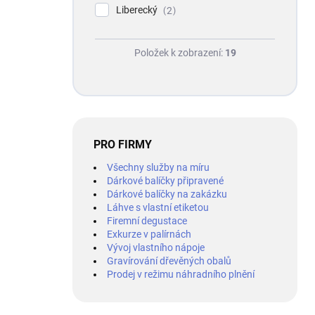
Liberecký
2
Položek k zobrazení:
19
PRO FIRMY
Všechny služby na míru
Dárkové balíčky připravené
Dárkové balíčky na zakázku
Láhve s vlastní etiketou
Firemní degustace
Exkurze v palírnách
Vývoj vlastního nápoje
Gravírování dřevěných obalů
Prodej v režimu náhradního plnění