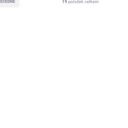
19
položek celkem
BECEDNĚ
KLADEM
SKLADEM
(>5 KS)
(>5 KS)
eist
MARTENZ Malinovice
GOLD VIP 45% 0,5L
1 059 Kč
/ ks
Do košíku