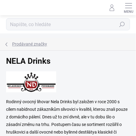
Přejít
na
obsah
Hledat
Prodávané značky
NELA Drinks
Rodinný ovocný lihovar Nela Drinks byl založen v roce 2000 s
cílem nabídnout zákazníkům slivovici v kvalitě, kterou znali pouze
z domácího pálení. Dnes už to zní divně, ale v tu dobu šlo o
zásadní změnu na trhu. Postupem času se sortiment rozšířil o
hruškovici a další ovocné nebo bylinné destilátya klasické či