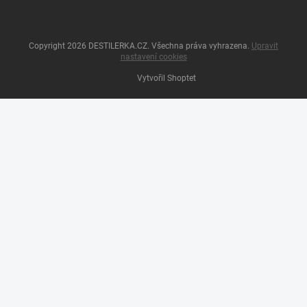
Copyright 2026
DESTILERKA.CZ
. Všechna práva vyhrazena.
Upravit
nastavení cookies
Vytvořil Shoptet