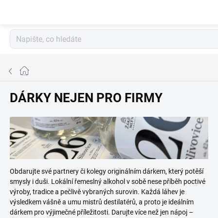
Přejít
na
obsah
Domů
DÁRKY NEJEN PRO FIRMY
Obdarujte své partnery či kolegy originálním dárkem, který potěší
smysly i duši. Lokální řemeslný alkohol v sobě nese příběh poctivé
výroby, tradice a pečlivě vybraných surovin. Každá láhev je
výsledkem vášně a umu mistrů destilatérů, a proto je ideálním
dárkem pro výjimečné příležitosti. Darujte více než jen nápoj –