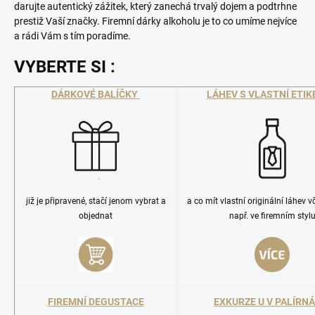
darujte autentický zážitek, který zanechá trvalý dojem a podtrhne
prestiž Vaší značky. Firemní dárky alkoholu je to co umíme nejvíce
a rádi Vám s tím poradíme.
VYBERTE SI :
DÁRKOVÉ BALÍČKY
LÁHEV S VLASTNÍ ETI
a co mít vlastní originální láhev v
již je připravené, stačí jenom vybrat a
např. ve firemním styl
objednat
FIREMNÍ DEGUSTACE
EXKURZE U V PALÍRN