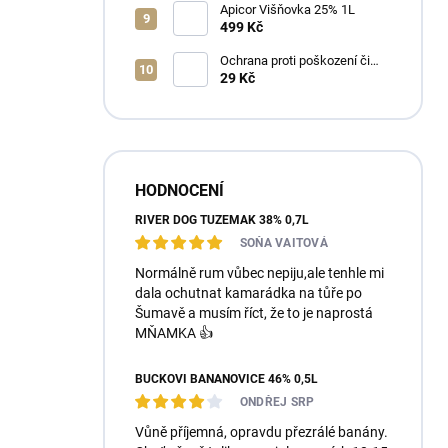
Apicor Višňovka 25% 1L
499 Kč
Ochrana proti poškození či
ztrátě
29 Kč
HODNOCENÍ
RIVER DOG TUZEMÁK 38% 0,7L
SOŇA VAITOVÁ
Normálně rum vůbec nepiju,ale tenhle mi
dala ochutnat kamarádka na tůře po
Šumavě a musím říct, že to je naprostá
MŇAMKA 👍
BUČKOVI BANÁNOVICE 46% 0,5L
ONDŘEJ SRP
Vůně příjemná, opravdu přezrálé banány.