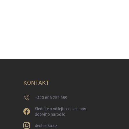
KONTAKT
+420 606 252 689
Sledujte a sdílejte co se u nás
dobrého narodilo
destilerka.cz