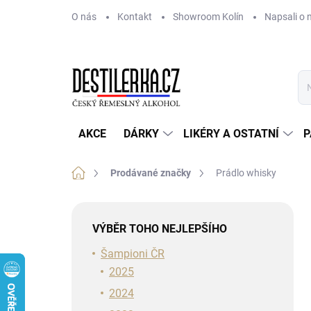
Přejít
O nás
Kontakt
Showroom Kolín
Napsali o 
na
obsah
AKCE
DÁRKY
LIKÉRY A OSTATNÍ
P
Domů
Prodávané značky
Prádlo whisky
P
o
VÝBĚR TOHO NEJLEPŠÍHO
s
t
Šampioni ČR
r
2025
a
2024
n