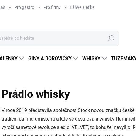
nás
Pro gastro
Pro firmy
Láhve a etikety na míru
Věrnos
Hledat
ÁLENKY
GINY A BOROVIČKY
WHISKY
TUZEMÁKY
Prádlo whisky
V roce 2019 představila společnost Stock novou značku české
tradiční palírna umístěna a kde se destilovala whisky Hammer
vyročí sametové revoluce s edicí VELVET, to bohužel nevyšlo. 
whisky pod vedením másterdestilérky Kristýny Demelové.