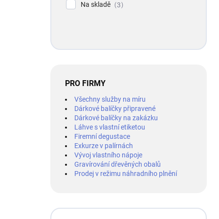
Na skladě
3
PRO FIRMY
Všechny služby na míru
Dárkové balíčky připravené
Dárkové balíčky na zakázku
Láhve s vlastní etiketou
Firemní degustace
Exkurze v palírnách
Vývoj vlastního nápoje
Gravírování dřevěných obalů
Prodej v režimu náhradního plnění