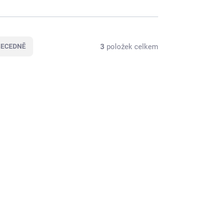
3
položek celkem
BECEDNĚ
ADEM
SKLADEM
(2 KS)
(2 KS)
0yo
PRÁDLO whisky 30yo
43,7% 0,7L