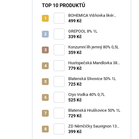
TOP 10 PRODUKTŮ
BOHEMICA Višňovka likér
25% 0,7L
499 Kč
GREPOOL 8% 1L
339 Kč
Konzumní líh jemný 80% 0,5L
359 Kč
Hustopečská Mandlovka 38%
1L
779 Kč
Blatenská Slivovice 50% 1L
725 Kč
Cryo Vodka 40% 0,7L
525 Kč
Blatenská Hruškovice 50% 1L
729 Kč
ZD Němčičky Sauvignon 13%
2025 Bag in Box 3L - suché
399 Kč