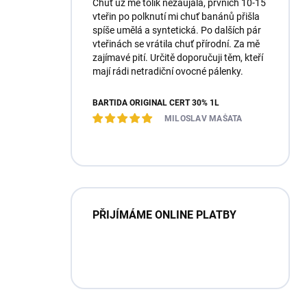
Chuť už mě tolik nezaujala, prvních 10-15
vteřin po polknutí mi chuť banánů přišla
spíše umělá a syntetická. Po dalších pár
vteřinách se vrátila chuť přírodní. Za mě
zajímavé pití. Určitě doporučuji těm, kteří
mají rádi netradiční ovocné pálenky.
BARTIDA ORIGINÁL ČERT 30% 1L
MILOSLAV MAŠATA
PŘIJÍMÁME ONLINE PLATBY