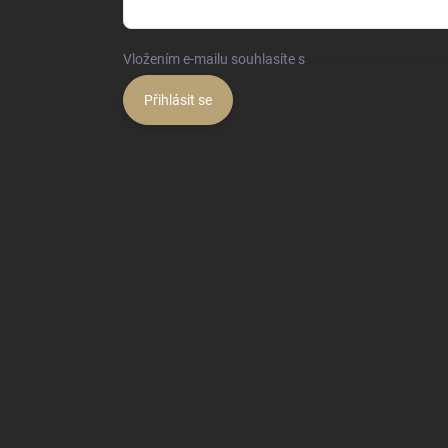
Vložením e-mailu souhlasíte s
podmínkami ochrany o
Přihlásit se