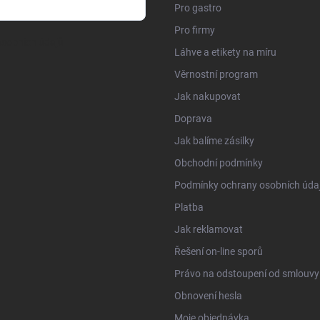
Pro gastro
Pro firmy
sobních údajů
Láhve a etikety na míru
Věrnostní program
Jak nakupovat
Doprava
Jak balíme zásilky
Obchodní podmínky
Podmínky ochrany osobních úda
Platba
Jak reklamovat
Řešení on-line sporů
Právo na odstoupení od smlouvy
Obnovení hesla
Moje objednávka