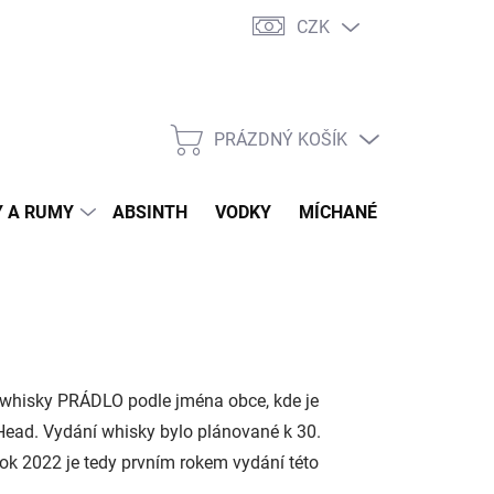
CZK
tní program
Jak nakupovat
Doprava
Jak balíme zásilky
PRÁZDNÝ KOŠÍK
NÁKUPNÍ
KOŠÍK
 A RUMY
ABSINTH
VODKY
MÍCHANÉ DRINKY
O
 whisky PRÁDLO podle jména obce, kde je
Head. Vydání whisky bylo plánované k 30.
Rok 2022 je tedy prvním rokem vydání této