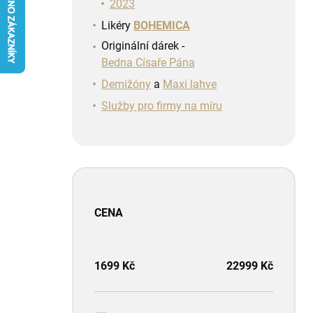
n
2023
í
Likéry
BOHEMICA
p
Originální dárek -
a
Bedna Císaře Pána
n
e
Demižóny
a
Maxi lahve
l
Služby pro firmy na míru
CENA
1699
Kč
22999
Kč