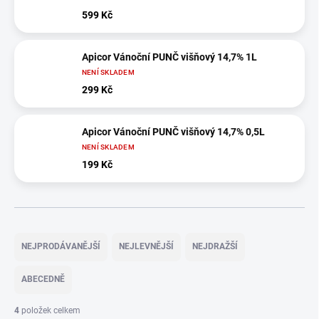
599 Kč
Apicor Vánoční PUNČ višňový 14,7% 1L
NENÍ SKLADEM
299 Kč
Apicor Vánoční PUNČ višňový 14,7% 0,5L
NENÍ SKLADEM
199 Kč
Ř
a
NEJPRODÁVANĚJŠÍ
NEJLEVNĚJŠÍ
NEJDRAŽŠÍ
z
e
ABECEDNĚ
n
í
4
položek celkem