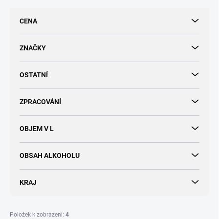
p
r
CENA
o
d
u
ZNAČKY
k
t
OSTATNÍ
ů
ZPRACOVÁNÍ
OBJEM V L
OBSAH ALKOHOLU
KRAJ
Položek k zobrazení:
4