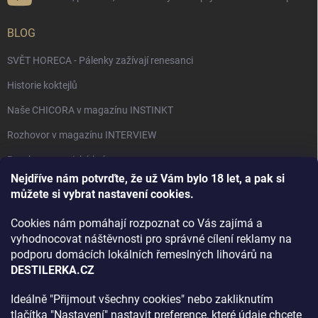
BLOG
SVĚT HORECA - Pálenky zažívají renesanci
Historie koktejlů
Naše CHICORA v magazínu INSTINKT
Rozhovor v magazínu INTERVIEW
Bourbon, americká krása.
Nejdříve nám potvrďte, že už Vám bylo 18 let, a pak si
Napsali v TÝDNU o naší práci
můžete si vybrat nastavení cookies.
Když ovoce dostane druhý život
Cookies nám pomáhají rozpoznat co Vás zajímá a
Rozhovor s DESTILERKA.CZ v magazínu DRINKING-CAT
vyhodnocovat náštěvnosti pro správné cílení reklamy na
podporu domácích lokálních řemeslných lihovárů na
Jak vybrat dárek na Vánoce
DESTILERKA.CZ
Rozhovor Destilerka.cz v magazínu Macchiato
Ideálně "Přijmout všechny cookies" nebo zakliknutím
tlačítka "Nastavení" nastavit preference, které údaje chcete
Archiv