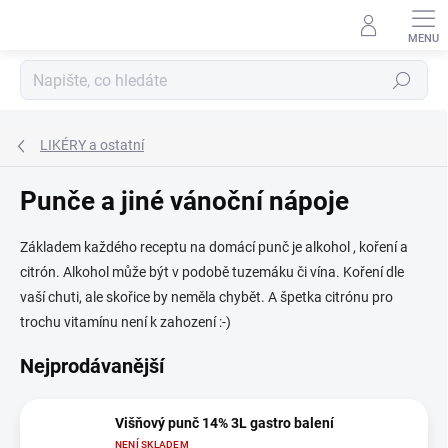
Přejít
na
obsah
Hledat
LIKÉRY a ostatní
Punče a jiné vánoční nápoje
Základem každého receptu na domácí punč je alkohol , koření a
citrón. Alkohol může být v podobě tuzemáku či vína. Koření dle
vaší chuti, ale skořice by neměla chybět. A špetka citrónu pro
trochu vitamínu není k zahození :-)
Nejprodávanější
Višňový punč 14% 3L gastro balení
NENÍ SKLADEM