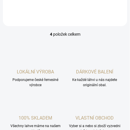
4
položek celkem
O
v
l
á
d
a
c
LOKÁLNÍ VÝROBA
DÁRKOVÉ BALENÍ
í
Podporujeme české řemeslné
p
Ke každé láhvi u nás najdete
výrobce
originální obal.
r
v
k
y
v
ý
100% SKLADEM
VLASTNÍ OBCHOD
p
i
Všechny lahve máme na našem
Vyber si a nebo si zboží vyzvedni