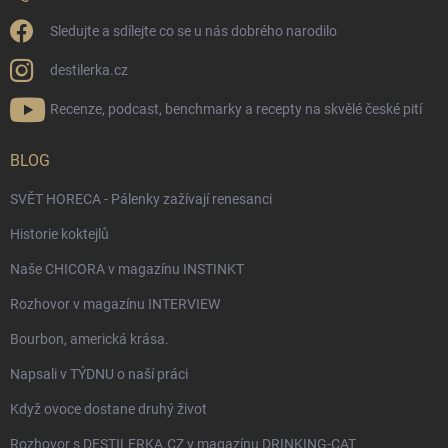
Sledujte a sdílejte co se u nás dobrého narodilo
destilerka.cz
Recenze, podcast, benchmarky a recepty na skvělé české pití
BLOG
SVĚT HORECA - Pálenky zažívají renesanci
Historie koktejlů
Naše CHICORA v magazínu INSTINKT
Rozhovor v magazínu INTERVIEW
Bourbon, americká krása.
Napsali v TÝDNU o naší práci
Když ovoce dostane druhý život
Rozhovor s DESTILERKA.CZ v magazínu DRINKING-CAT