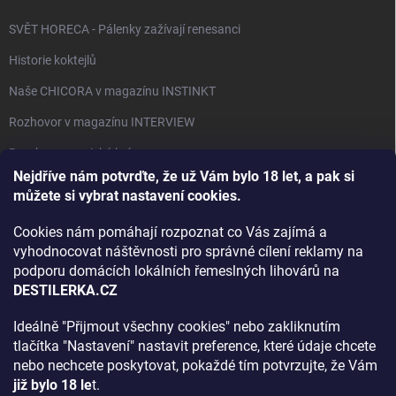
SVĚT HORECA - Pálenky zažívají renesanci
Historie koktejlů
Naše CHICORA v magazínu INSTINKT
Rozhovor v magazínu INTERVIEW
Bourbon, americká krása.
Nejdříve nám potvrďte, že už Vám bylo 18 let, a pak si
Napsali v TÝDNU o naší práci
můžete si vybrat nastavení cookies.
Když ovoce dostane druhý život
Cookies nám pomáhají rozpoznat co Vás zajímá a
Rozhovor s DESTILERKA.CZ v magazínu DRINKING-CAT
vyhodnocovat náštěvnosti pro správné cílení reklamy na
podporu domácích lokálních řemeslných lihovárů na
Jak vybrat dárek na Vánoce
DESTILERKA.CZ
Rozhovor Destilerka.cz v magazínu Macchiato
Ideálně "Přijmout všechny cookies" nebo zakliknutím
tlačítka "Nastavení" nastavit preference, které údaje chcete
Archiv
nebo nechcete poskytovat, pokaždé tím potvrzujte, že Vám
již bylo 18 le
t.