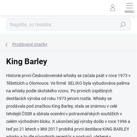
Přejít
na
obsah
Hledat
Prodávané značky
King Barley
Historie první Československé whisky se začala psát v roce 1973 v
Těšeticích u Olomouce. Ve firmě SELIKO byla vybudována palírna
na whisky podle skotského vzoru. Po prvních úspěšných
destilacích výroba od roku 1973 jenom rostla. Whisky se
prodávala pod značkou King Barley, stala se známou v celé
tehdejší ČSSR a sbírala oceněni v potravinářských soutěžích v
celém východním bloku. K ukončení její výroby došlo v roce 1996 a
teď po 21 letech v létě 2017 probíhá první destilace KING BARLEY
whisky a to dle původních receptůr a postupů, uležené v