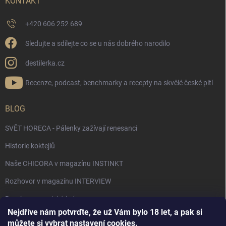
KONTAKT
+420 606 252 689
Sledujte a sdílejte co se u nás dobrého narodilo
destilerka.cz
Recenze, podcast, benchmarky a recepty na skvělé české pití
BLOG
SVĚT HORECA - Pálenky zažívají renesanci
Historie koktejlů
Naše CHICORA v magazínu INSTINKT
Rozhovor v magazínu INTERVIEW
Bourbon, americká krása.
Nejdříve nám potvrďte, že už Vám bylo 18 let, a pak si
Napsali v TÝDNU o naší práci
můžete si vybrat nastavení cookies.