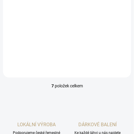
limonáda 0,25L
39 Kč
/ ks
Do košíku
Osvěžující švestková
limonáda vyrobená z
vyzrálých švestek.
7
položek celkem
O
v
l
á
d
a
c
LOKÁLNÍ VÝROBA
DÁRKOVÉ BALENÍ
í
Podporujeme české řemeslné
p
Ke každé láhvi u nás najdete