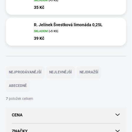
SKLADEM
(>5 KS)
35 Kč
R. Jelínek Švestková limonáda 0,25L
SKLADEM
(>5 KS)
39 Kč
Ř
a
NEJPRODÁVANĚJŠÍ
NEJLEVNĚJŠÍ
NEJDRAŽŠÍ
z
e
ABECEDNĚ
n
í
7
položek celkem
p
r
CENA
o
d
u
ZNAČKY