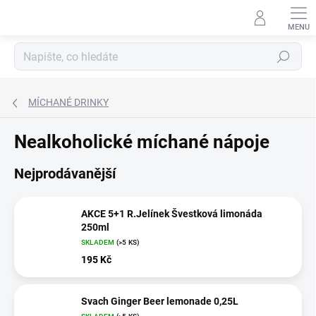
Přejít
na
obsah
Hledat
MÍCHANÉ DRINKY
Nealkoholické míchané nápoje
Nejprodávanější
AKCE 5+1 R.Jelínek Švestková limonáda
250ml
SKLADEM
(>5 KS)
195 Kč
Svach Ginger Beer lemonade 0,25L