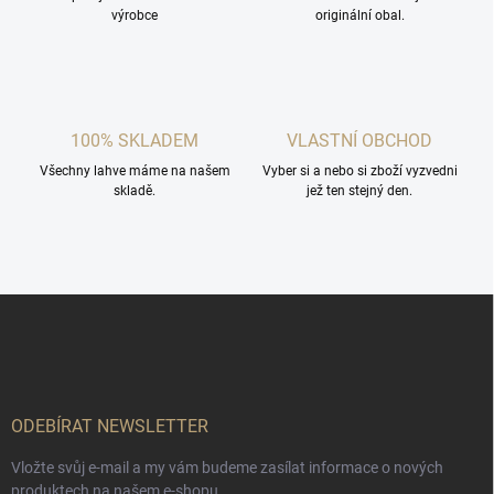
výrobce
originální obal.
r
v
k
y
v
ý
100% SKLADEM
VLASTNÍ OBCHOD
p
i
Všechny lahve máme na našem
Vyber si a nebo si zboží vyzvedni
s
skladě.
jež ten stejný den.
u
Z
á
p
a
t
í
ODEBÍRAT NEWSLETTER
Vložte svůj e-mail a my vám budeme zasílat informace o nových
produktech na našem e-shopu.