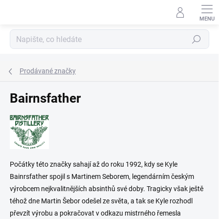
Přejít
na
obsah
Hledat
Prodávané značky
Bairnsfather
Počátky této značky sahají až do roku 1992, kdy se Kyle
Bainrsfather spojil s Martinem Seborem, legendárním českým
výrobcem nejkvalitnějších absinthů své doby. Tragicky však ještě
téhož dne Martin Šebor odešel ze světa, a tak se Kyle rozhodl
převzít výrobu a pokračovat v odkazu mistrného řemesla