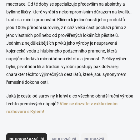
macerace. Od té doby se specializuje především na absinthy a
bylinné likéry, které vyrábí s nekompromisním důrazem na kvalitu,
tradici a ruční zpracování. Klíčem k jedinečnosti jeho produktů
jsou 100% přírodní suroviny, z nichž velká část pochází přímo z
jeho vlastních polí nebo od prověřených lokálních pěstitelů.
Jedním z nejdůležitějších prvků jeho výroby je neupravená
kojenecká voda z hlubinného podzemního pramene, která
nápojům dodává mimořádnou čistotu a jemnost. Pečlivý výběr
bylin, prvotřídní líh a tradiční výrobní postupy pak dotvářejí
charakter těchto výjimečných destilátů, které jsou synonymem
řemeslné dokonalosti.
Jaká je cesta od suroviny k lahvi a co všechno obnáší ruční výroba
těchto prémiových nápojů?
Více se dozvíte v exkluzivním
rozhovoru s Kylem!
Ř
a
NEJPRODÁVANĚJŠÍ
NEJLEVNĚJŠÍ
NEJDRAŽŠÍ