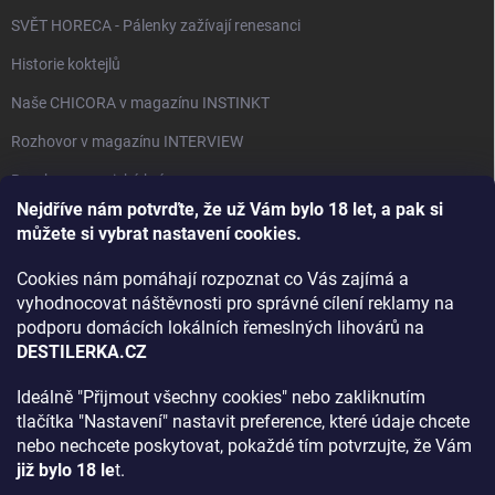
SVĚT HORECA - Pálenky zažívají renesanci
Historie koktejlů
Naše CHICORA v magazínu INSTINKT
Rozhovor v magazínu INTERVIEW
Bourbon, americká krása.
Nejdříve nám potvrďte, že už Vám bylo 18 let, a pak si
Napsali v TÝDNU o naší práci
můžete si vybrat nastavení cookies.
Když ovoce dostane druhý život
Cookies nám pomáhají rozpoznat co Vás zajímá a
Rozhovor s DESTILERKA.CZ v magazínu DRINKING-CAT
vyhodnocovat náštěvnosti pro správné cílení reklamy na
podporu domácích lokálních řemeslných lihovárů na
Jak vybrat dárek na Vánoce
DESTILERKA.CZ
Rozhovor Destilerka.cz v magazínu Macchiato
Ideálně "Přijmout všechny cookies" nebo zakliknutím
tlačítka "Nastavení" nastavit preference, které údaje chcete
Archiv
nebo nechcete poskytovat, pokaždé tím potvrzujte, že Vám
již bylo 18 le
t.