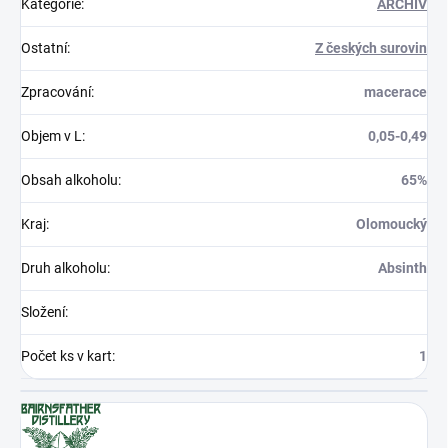
Kategorie
:
ARCHIV
Ostatní
:
Z českých surovin
Zpracování
:
macerace
Objem v L
:
0,05-0,49
Obsah alkoholu
:
65%
Kraj
:
Olomoucký
Druh alkoholu
:
Absinth
Složení
:
Počet ks v kart
:
1