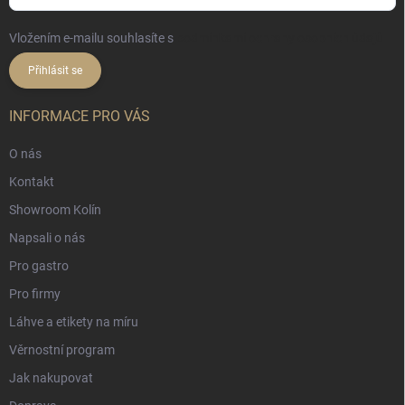
Vložením e-mailu souhlasíte s
podmínkami ochrany osobních údajů
Přihlásit se
INFORMACE PRO VÁS
O nás
Kontakt
Showroom Kolín
Napsali o nás
Pro gastro
Pro firmy
Láhve a etikety na míru
Věrnostní program
Jak nakupovat