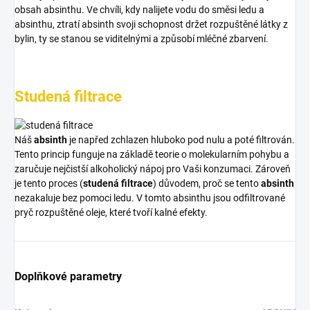
obsah absinthu. Ve chvíli, kdy nalijete vodu do směsi ledu a
absinthu, ztratí absinth svoji schopnost držet rozpuštěné látky z
bylin, ty se stanou se viditelnými a způsobí mléčné zbarvení.
Studená filtrace
Náš
absinth
je napřed zchlazen hluboko pod nulu a poté filtrován.
Tento princip funguje na základě teorie o molekularním pohybu a
zaručuje nejčistší alkoholický nápoj pro Vaši konzumaci. Zároveň
je tento proces (
studená filtrace
) důvodem, proč se tento
absinth
nezakaluje bez pomoci ledu. V tomto absinthu jsou odfiltrované
pryč rozpuštěné oleje, které tvoří kalné efekty.
Doplňkové parametry