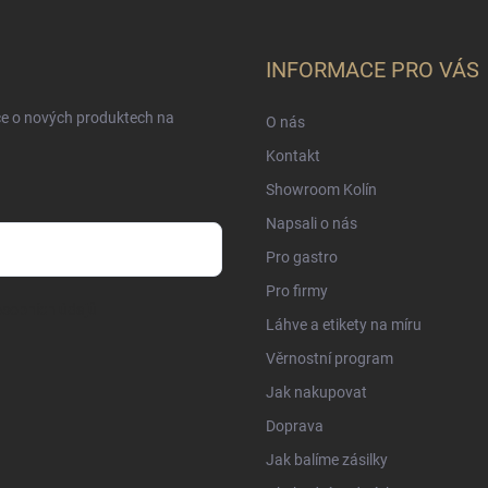
INFORMACE PRO VÁS
ce o nových produktech na
O nás
Kontakt
Showroom Kolín
Napsali o nás
Pro gastro
Pro firmy
sobních údajů
Láhve a etikety na míru
Věrnostní program
Jak nakupovat
Doprava
Jak balíme zásilky