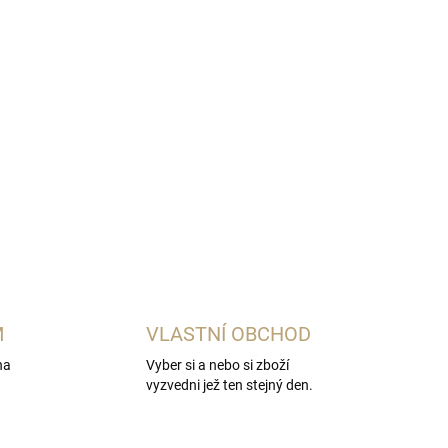
Přidat do košíku
 na podělení se s přáteli :-)
M
VLASTNÍ OBCHOD
na
Vyber si a nebo si zboží
vyzvedni jež ten stejný den.