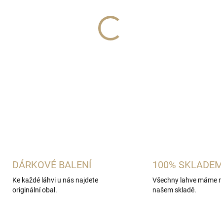
MOŽNOSTI DORUČENÍ
−
+
Praktické balení pro cestování
DETAILNÍ INFORMACE
ZEPTAT SE
HLÍDAT
DÁRKOVÉ BALENÍ
100% SKLADE
Ke každé láhvi u nás najdete
Všechny lahve máme 
originální obal.
našem skladě.