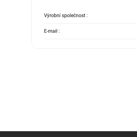
Výrobní společnost
:
E-mail
:
Z