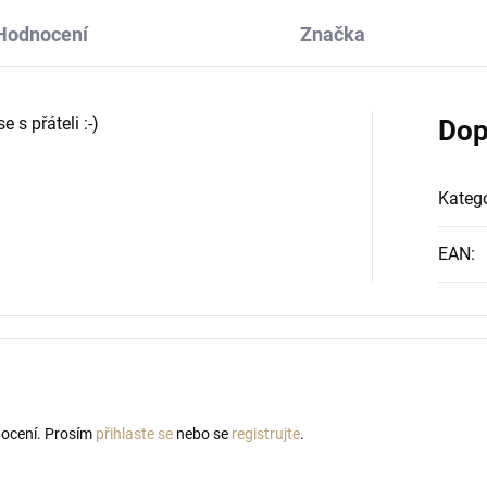
Hodnocení
Značka
 s přáteli :-)
Dop
Katego
EAN
:
nocení. Prosím
přihlaste se
nebo se
registrujte
.