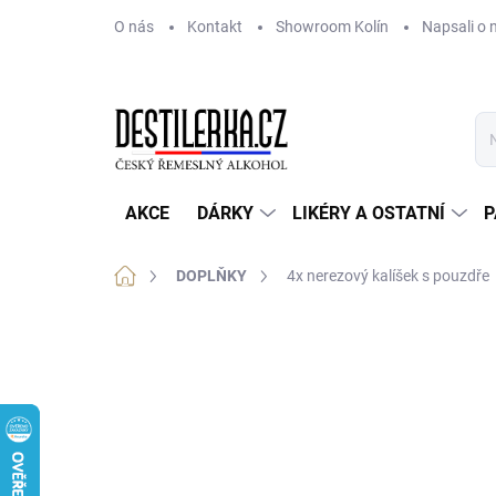
Přejít
O nás
Kontakt
Showroom Kolín
Napsali o 
na
obsah
AKCE
DÁRKY
LIKÉRY A OSTATNÍ
P
Domů
DOPLŇKY
4x nerezový kalíšek s pouzdře
Neohodnoceno
Podrobnosti hodnoce