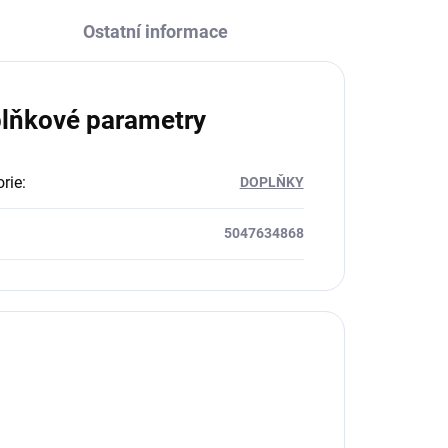
Ostatní informace
lňkové parametry
rie
:
DOPLŇKY
5047634868