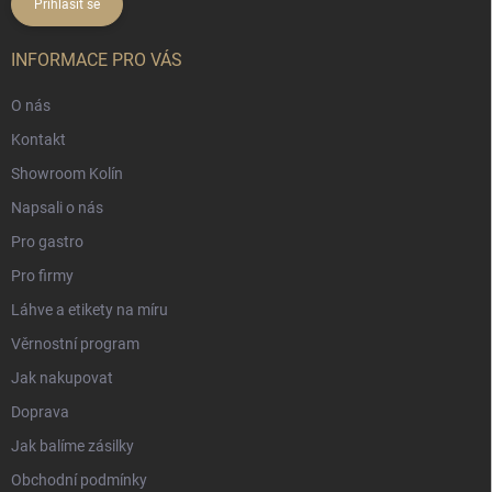
Přihlásit se
INFORMACE PRO VÁS
O nás
Kontakt
Showroom Kolín
Napsali o nás
Pro gastro
Pro firmy
Láhve a etikety na míru
Věrnostní program
Jak nakupovat
Doprava
Jak balíme zásilky
Obchodní podmínky