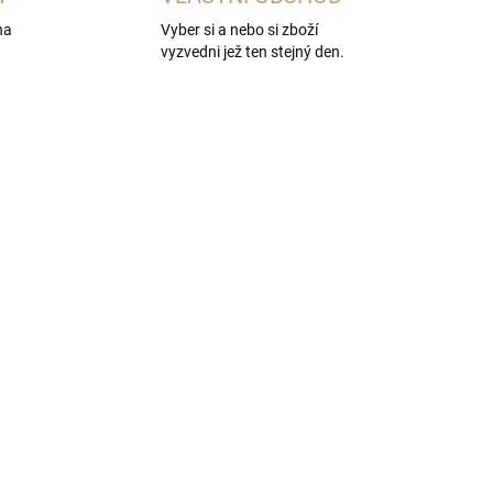
na
Vyber si a nebo si zboží
vyzvedni jež ten stejný den.
ADEM
SKLADEM
5 KS)
(4 KS)
 +
Sklenice na likéry 6ks
999 Kč