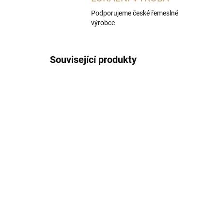
Podporujeme české řemeslné
výrobce
Související produkty
SKLADEM
(2 KS)
Degustační sklenička na
4x 
pálenky a likéry 6ks
po