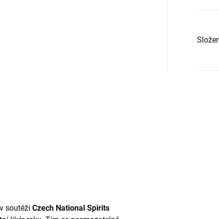
Složen
 v soutěži
Czech National Spirits