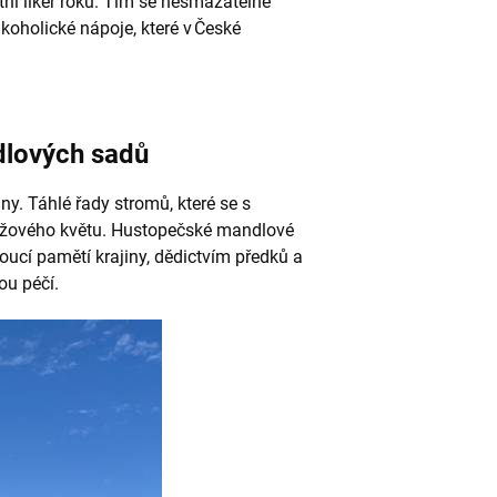
tní likér roku. Tím se nesmazatelně
lkoholické nápoje, které v České
dlových sadů
iny. Táhlé řady stromů, které se s
růžového květu. Hustopečské mandlové
ucí pamětí krajiny, dědictvím předků a
ou péčí.