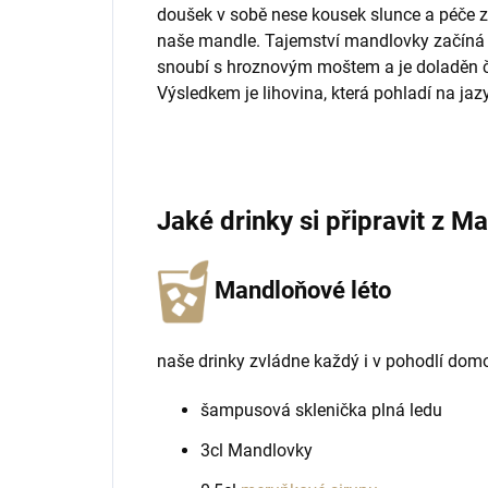
doušek v sobě nese kousek slunce a péče 
naše mandle. Tajemství mandlovky začíná v k
snoubí s hroznovým moštem a je doladěn č
Výsledkem je lihovina, která pohladí na jaz
Jaké drinky si připravit z M
Mandloňové léto
naše drinky zvládne každý i v pohodlí dom
šampusová sklenička plná ledu
3cl Mandlovky