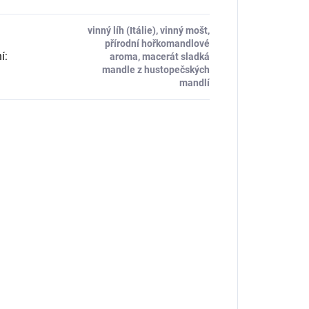
vinný líh (Itálie), vinný mošt,
přírodní hořkomandlové
í
:
aroma, macerát sladká
mandle z hustopečských
mandlí