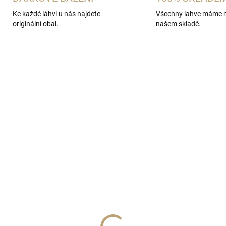
Ke každé láhvi u nás najdete
Všechny lahve máme 
originální obal.
našem skladě.
SKLADEM
SKL
(>5 KS)
(>
nerezový kalíšek s
Dárková sada placatka
uzdře
4x panáček