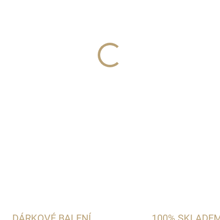
−
+
Jemná, hebká chuť mandliček
hořkosladkých tónů, dopro
DETAILNÍ INFORMACE
ZEPTAT SE
HLÍDAT
DÁRKOVÉ BALENÍ
100% SKLADE