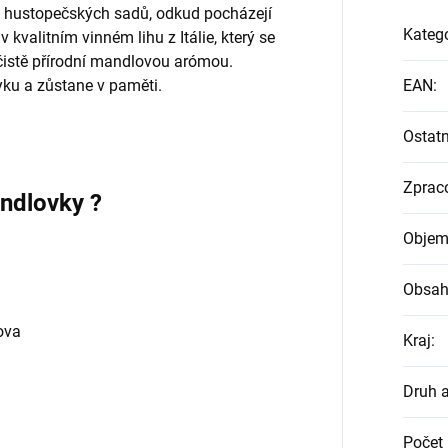
z hustopečských sadů, odkud pocházejí
Katego
valitním vinném lihu z Itálie, který se
istě přírodní mandlovou arómou.
yku a zůstane v paměti.
EAN
:
Ostatn
Zprac
andlovky ?
Objem
Obsah
ova
Kraj
:
Druh 
Počet 