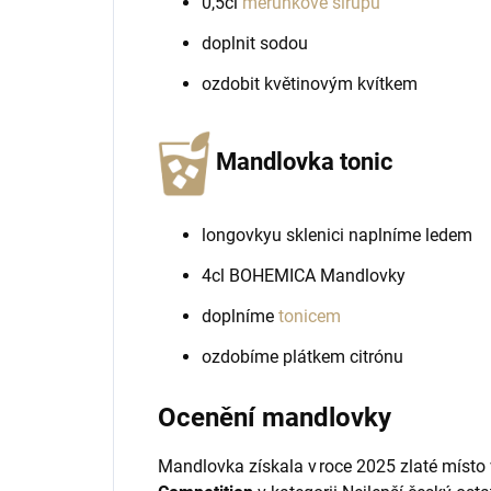
0,5cl
meruňkové sirupu
doplnit sodou
ozdobit květinovým kvítkem
Mandlovka tonic
longovkyu sklenici naplníme ledem
4cl BOHEMICA Mandlovky
doplníme
tonicem
ozdobíme plátkem citrónu
Ocenění mandlovky
Mandlovka získala v roce 2025 zlaté místo