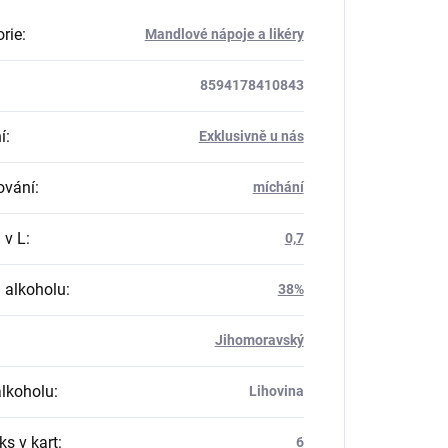
rie
:
Mandlové nápoje a likéry
8594178410843
í
:
Exklusivně u nás
ování
:
míchání
 v L
:
0,7
 alkoholu
:
38%
Jihomoravský
alkoholu
:
Lihovina
ks v kart
:
6