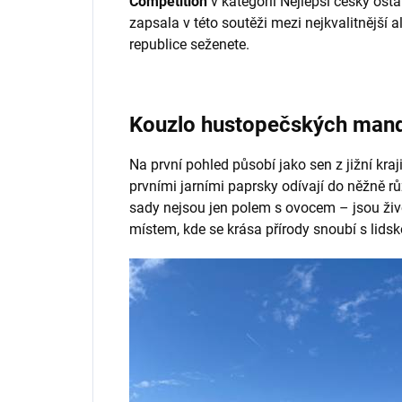
Competition
v kategorii Nejlepší český osta
zapsala v této soutěži mezi nejkvalitnější a
republice seženete.
Kouzlo hustopečských man
Na první pohled působí jako sen z jižní kraj
prvními jarními paprsky odívají do něžně 
sady nejsou jen polem s ovocem – jsou živo
místem, kde se krása přírody snoubí s lidsk