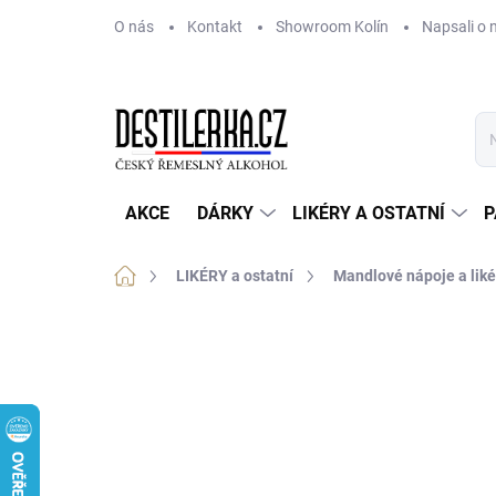
Přejít
O nás
Kontakt
Showroom Kolín
Napsali o 
na
obsah
AKCE
DÁRKY
LIKÉRY A OSTATNÍ
P
Domů
LIKÉRY a ostatní
Mandlové nápoje a liké
Neohodnoceno
Podrobnosti hodnoce