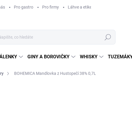
nás
Pro gastro
Pro firmy
Láhve a etikety na míru
Věrnos
Hledat
ÁLENKY
GINY A BOROVIČKY
WHISKY
TUZEMÁKY
ry
BOHEMICA Mandlovka z Hustopečí 38% 0,7L
ní
ZNAČKA:
BOHEMICA
579 Kč
/ ks
479 Kč bez DPH
Měrná
SKLADEM
(>5 KS)
cena:
MOŽNOSTI DORUČENÍ