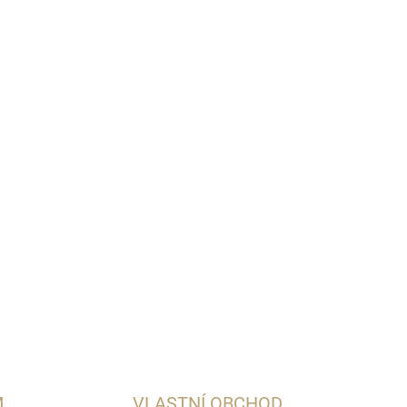
Přidat do košíku
 se v tomhle nápoji promění v nádhernou hru
vázenou neodolatelným mandlovým buketem.
M
VLASTNÍ OBCHOD