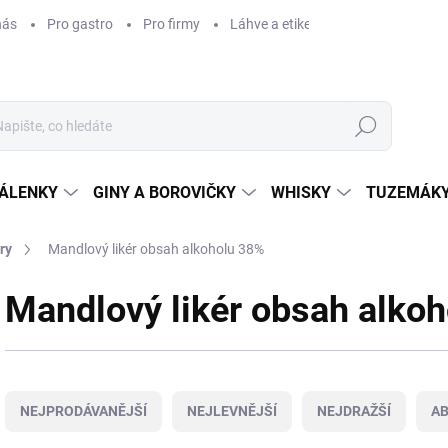
nás
Pro gastro
Pro firmy
Láhve a etikety na míru
Věrnos
Hledat
ÁLENKY
GINY A BOROVIČKY
WHISKY
TUZEMÁKY
ry
Mandlový likér obsah alkoholu 38%
Mandlový likér obsah alko
Ř
a
NEJPRODÁVANĚJŠÍ
NEJLEVNĚJŠÍ
NEJDRAŽŠÍ
A
z
e