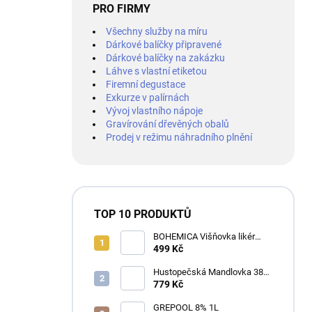
PRO FIRMY
Všechny služby na míru
Dárkové balíčky připravené
Dárkové balíčky na zakázku
Láhve s vlastní etiketou
Firemní degustace
Exkurze v palírnách
Vývoj vlastního nápoje
Gravírování dřevěných obalů
Prodej v režimu náhradního plnění
TOP 10 PRODUKTŮ
BOHEMICA Višňovka likér
25% 0,7L
499 Kč
Hustopečská Mandlovka 38%
1L
779 Kč
GREPOOL 8% 1L