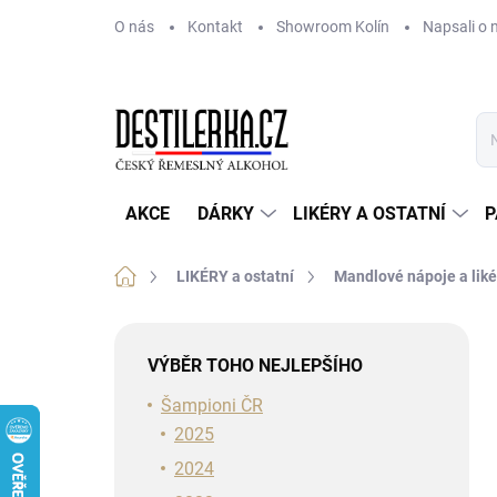
Přejít
O nás
Kontakt
Showroom Kolín
Napsali o 
na
obsah
AKCE
DÁRKY
LIKÉRY A OSTATNÍ
P
Domů
LIKÉRY a ostatní
Mandlové nápoje a liké
P
o
VÝBĚR TOHO NEJLEPŠÍHO
s
t
Šampioni ČR
r
2025
a
2024
n