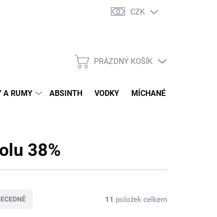
CZK
tní program
Jak nakupovat
Doprava
Jak balíme zásilky
PRÁZDNÝ KOŠÍK
NÁKUPNÍ
KOŠÍK
 A RUMY
ABSINTH
VODKY
MÍCHANÉ DRINKY
O
holu 38%
11
položek celkem
BECEDNĚ