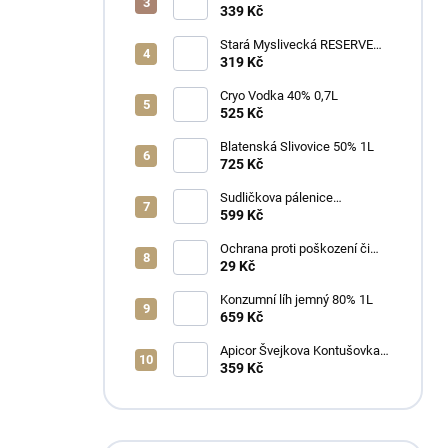
339 Kč
Stará Myslivecká RESERVE
40% 0,7L
319 Kč
Cryo Vodka 40% 0,7L
525 Kč
Blatenská Slivovice 50% 1L
725 Kč
Sudličkova pálenice
Ořechovka 30% 0,7L
599 Kč
Ochrana proti poškození či
ztrátě
29 Kč
Konzumní líh jemný 80% 1L
659 Kč
Apicor Švejkova Kontušovka
40% 0,5L
359 Kč