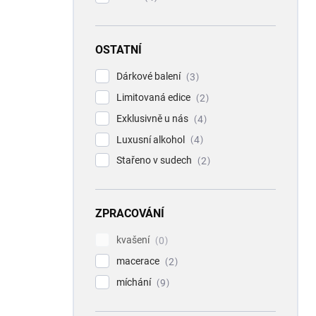
OSTATNÍ
Dárkové balení
3
Limitovaná edice
2
Exklusivně u nás
4
Luxusní alkohol
4
Stařeno v sudech
2
ZPRACOVÁNÍ
kvašení
0
macerace
2
míchání
9