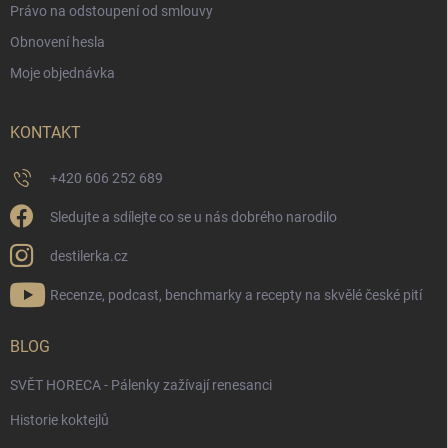
Právo na odstoupení od smlouvy
Obnovení hesla
Moje objednávka
KONTAKT
+420 606 252 689
Sledujte a sdílejte co se u nás dobrého narodilo
destilerka.cz
Recenze, podcast, benchmarky a recepty na skvělé české pití
BLOG
SVĚT HORECA - Pálenky zažívají renesanci
Historie koktejlů