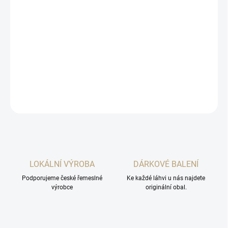
DORUČENÍ
−
+
Přidat do košíku
Lahodný mandlička z Prádla.
DETAILNÍ INFORMACE
ZEPTAT SE
HLÍDAT
LOKÁLNÍ VÝROBA
DÁRKOVÉ BALENÍ
Podporujeme české řemeslné
Ke každé láhvi u nás najdete
výrobce
originální obal.