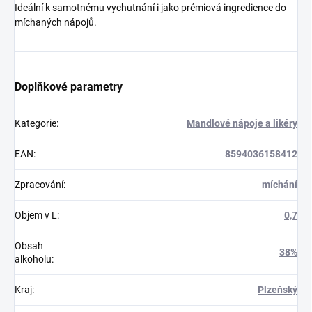
Ideální k samotnému vychutnání i jako prémiová ingredience do
míchaných nápojů.
Doplňkové parametry
Kategorie
:
Mandlové nápoje a likéry
EAN
:
8594036158412
Zpracování
:
míchání
Objem v L
:
0,7
Obsah
38%
alkoholu
:
Kraj
:
Plzeňský