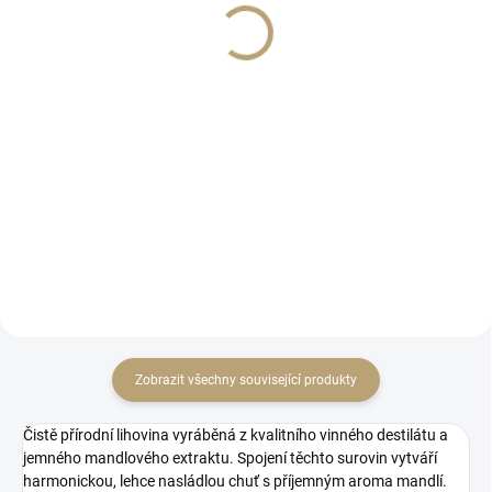
Měrná
199 Kč / 1 ks
Měrná
166,50 Kč / 1 ks
cena:
cena:
Detail
Do košíku
Praktická placatka v černém
Sklenice na likéry 6ks v
koženkovém obalu je ideální na
originálním designu. Ideální na
takové to popíjeníčko na cestách
podávání ořechovky či višňovky
:-)
od Bohemica.
Zobrazit všechny související produkty
Čistě přírodní lihovina vyráběná z kvalitního vinného destilátu a
jemného mandlového extraktu. Spojení těchto surovin vytváří
harmonickou, lehce nasládlou chuť s příjemným aroma mandlí.