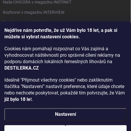
Naše CHICORA v magazínu INSTINKT
Rozhovor v magazínu INTERVIEW
Bourbon, americká krása.
Nejdříve nám potvrďte, že už Vám bylo 18 let, a pak si
Napsali v TÝDNU o naší práci
můžete si vybrat nastavení cookies.
Když ovoce dostane druhý život
Cookies nám pomáhají rozpoznat co Vás zajímá a
Rozhovor s DESTILERKA.CZ v magazínu DRINKING-CAT
vyhodnocovat náštěvnosti pro správné cílení reklamy na
podporu domácích lokálních řemeslných lihovárů na
Jak vybrat dárek na Vánoce
DESTILERKA.CZ
Rozhovor Destilerka.cz v magazínu Macchiato
Ideálně "Přijmout všechny cookies" nebo zakliknutím
tlačítka "Nastavení" nastavit preference, které údaje chcete
Archiv
nebo nechcete poskytovat, pokaždé tím potvrzujte, že Vám
již bylo 18 le
t.
Nastavení
Copyright 2026
DESTILERKA.CZ
. Všechna práva vyhrazena.
Upravit
nastavení cookies