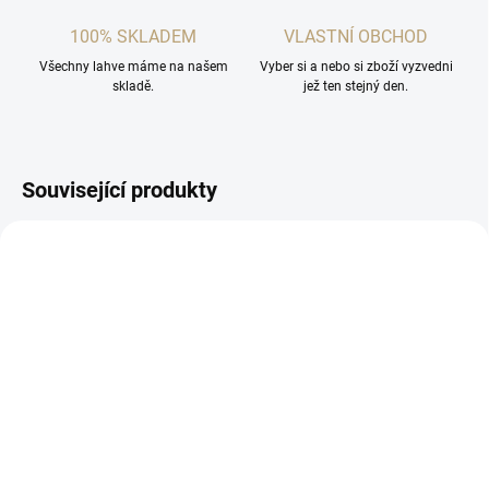
100% SKLADEM
VLASTNÍ OBCHOD
Všechny lahve máme na našem
Vyber si a nebo si zboží vyzvedni
skladě.
jež ten stejný den.
Související produkty
SKLADEM
NENÍ SKLADEM
(4 KS)
Placatka 240ml
Sklenice na likéry 6ks
199 Kč
999 Kč