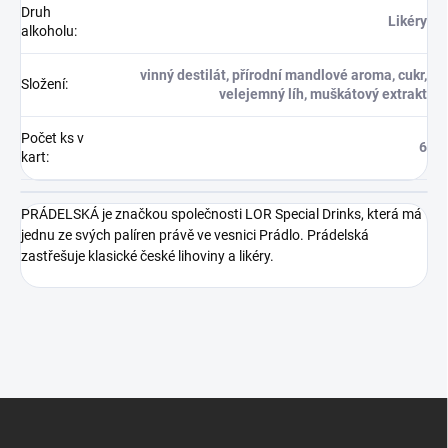
Druh
Likéry
alkoholu
:
vinný destilát, přírodní mandlové aroma, cukr,
Složení
:
velejemný líh, muškátový extrakt
Počet ks v
6
kart
:
PRÁDELSKÁ je značkou společnosti LOR Special Drinks, která má
jednu ze svých palíren právě ve vesnici Prádlo. Prádelská
zastřešuje klasické české lihoviny a likéry.
Z
á