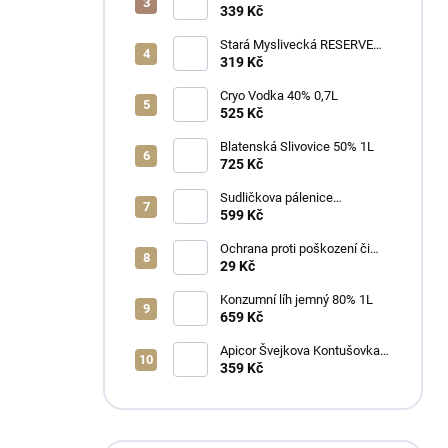
339 Kč
Stará Myslivecká RESERVE
40% 0,7L
319 Kč
Cryo Vodka 40% 0,7L
525 Kč
Blatenská Slivovice 50% 1L
725 Kč
Sudličkova pálenice
Ořechovka 30% 0,7L
599 Kč
Ochrana proti poškození či
ztrátě
29 Kč
Konzumní líh jemný 80% 1L
659 Kč
Apicor Švejkova Kontušovka
40% 0,5L
359 Kč