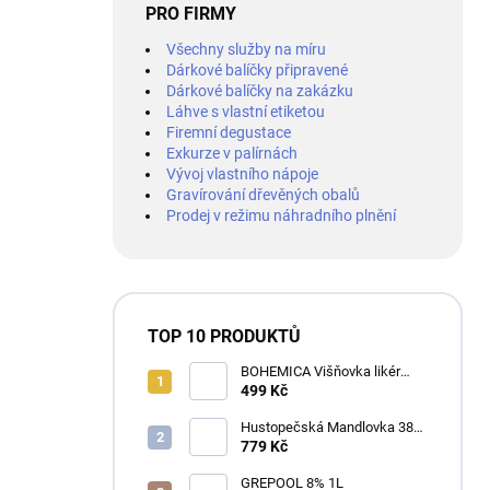
PRO FIRMY
Všechny služby na míru
Dárkové balíčky připravené
Dárkové balíčky na zakázku
Láhve s vlastní etiketou
Firemní degustace
Exkurze v palírnách
Vývoj vlastního nápoje
Gravírování dřevěných obalů
Prodej v režimu náhradního plnění
TOP 10 PRODUKTŮ
BOHEMICA Višňovka likér
25% 0,7L
499 Kč
Hustopečská Mandlovka 38%
1L
779 Kč
GREPOOL 8% 1L