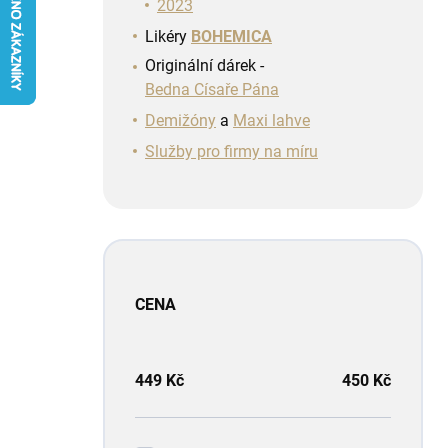
n
2023
í
Likéry
BOHEMICA
p
Originální dárek -
a
Bedna Císaře Pána
n
e
Demižóny
a
Maxi lahve
l
Služby pro firmy na míru
CENA
449
Kč
450
Kč