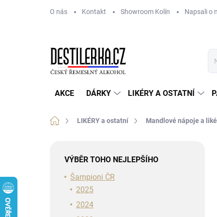
Přejít
O nás
Kontakt
Showroom Kolín
Napsali o 
na
obsah
AKCE
DÁRKY
LIKÉRY A OSTATNÍ
P
Domů
LIKÉRY a ostatní
Mandlové nápoje a liké
P
o
VÝBĚR TOHO NEJLEPŠÍHO
s
t
Šampioni ČR
r
2025
a
2024
n