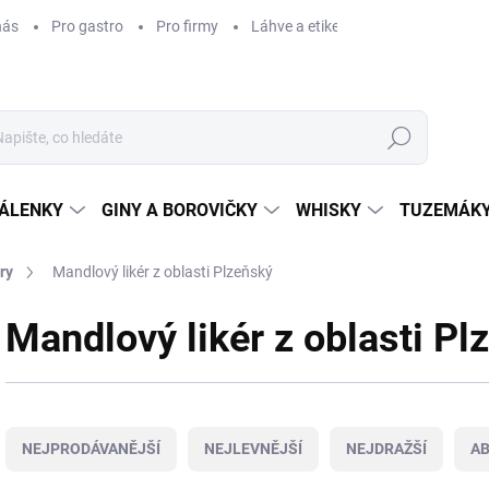
nás
Pro gastro
Pro firmy
Láhve a etikety na míru
Věrnos
Hledat
ÁLENKY
GINY A BOROVIČKY
WHISKY
TUZEMÁKY
ry
Mandlový likér z oblasti Plzeňský
Mandlový likér z oblasti Pl
Ř
a
NEJPRODÁVANĚJŠÍ
NEJLEVNĚJŠÍ
NEJDRAŽŠÍ
A
z
e