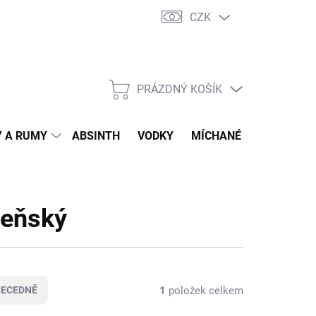
CZK
tní program
Jak nakupovat
Doprava
Jak balíme zásilky
PRÁZDNÝ KOŠÍK
NÁKUPNÍ
KOŠÍK
 A RUMY
ABSINTH
VODKY
MÍCHANÉ DRINKY
O
zeňský
1
položek celkem
BECEDNĚ