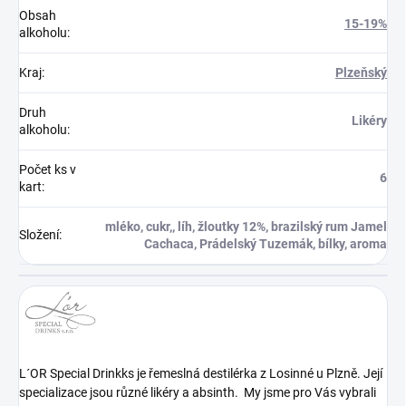
Obsah
15-19%
alkoholu
:
Kraj
:
Plzeňský
Druh
Likéry
alkoholu
:
Počet ks v
6
kart
:
mléko, cukr,, líh, žloutky 12%, brazilský rum Jamel
Složení
:
Cachaca, Prádelský Tuzemák, bílky, aroma
L´OR Special Drinkks je řemeslná destilérka z Losinné u Plzně. Její
specializace jsou různé likéry a absinth. My jsme pro Vás vybrali