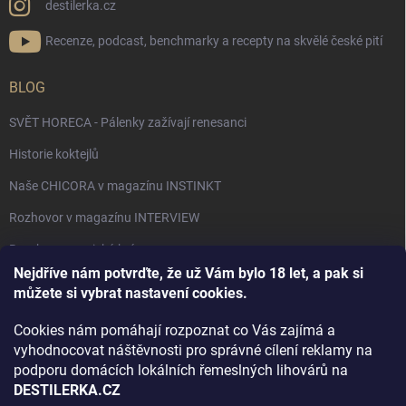
destilerka.cz
Recenze, podcast, benchmarky a recepty na skvělé české pití
BLOG
SVĚT HORECA - Pálenky zažívají renesanci
Historie koktejlů
Naše CHICORA v magazínu INSTINKT
Rozhovor v magazínu INTERVIEW
Bourbon, americká krása.
Nejdříve nám potvrďte, že už Vám bylo 18 let, a pak si
Napsali v TÝDNU o naší práci
můžete si vybrat nastavení cookies.
Když ovoce dostane druhý život
Cookies nám pomáhají rozpoznat co Vás zajímá a
Rozhovor s DESTILERKA.CZ v magazínu DRINKING-CAT
vyhodnocovat náštěvnosti pro správné cílení reklamy na
podporu domácích lokálních řemeslných lihovárů na
Jak vybrat dárek na Vánoce
DESTILERKA.CZ