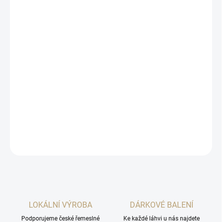
cena:
MOŽNOSTI
DORUČENÍ
−
+
Přidat do košíku
Vedle klasického povinného min množství 12% podílu žloutků, tak
jako alkohol použili i velmi zajímavý brazilský rum Jamel Cachaca,
který dohromady s Prádelským tuzemákem vytváří příjemné
sladění chutí.
DETAILNÍ INFORMACE
ZEPTAT SE
HLÍDAT
LOKÁLNÍ VÝROBA
DÁRKOVÉ BALENÍ
Podporujeme české řemeslné
Ke každé láhvi u nás najdete