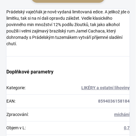
Prádelský vaječňák je nově vydaná limitovaná edice. A jelikož jde o
limitku, tak si na ní dali opravdu záležet. Vedle klasického
povinného min množství 12% podílu žloutků, tak jako alkohol
použili i velmi zajímavý brazilský rum Jamel Cachaca, který
dohromady s Prádelským tuzemákem vytváří příjemné sladění
chutí.
Doplňkové parametry
Kategorie
:
LIKÉRY a ostatní lihoviny
EAN
:
8594036158184
Zpracování
:
míchání
Objem v L
:
0,7