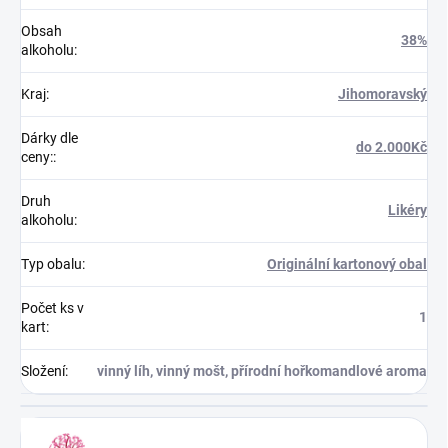
Obsah
38%
alkoholu
:
Kraj
:
Jihomoravský
Dárky dle
do 2.000Kč
ceny:
:
Druh
Likéry
alkoholu
:
Typ obalu
:
Originální kartonový obal
Počet ks v
1
kart
:
Složení
:
vinný líh, vinný mošt, přírodní hořkomandlové aroma