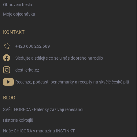
Obnovení hesla
Moje objednávka
KONTAKT
+420 606 252 689
Sledujte a sdílejte co se u nás dobrého narodilo
destilerka.cz
Recenze, podcast, benchmarky a recepty na skvělé české pití
BLOG
SVĚT HORECA - Pálenky zažívají renesanci
Historie koktejlů
Naše CHICORA v magazínu INSTINKT