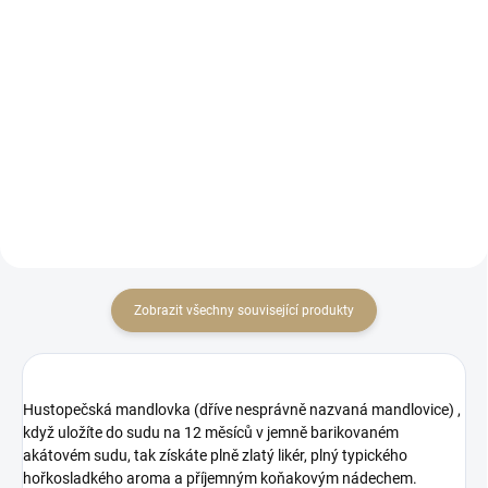
cena:
cena:
Do košíku
Do košíku
Sklenice na pálenku či likér
Praktické balení pro cestování na
klasického tvaru s mírně
podělení se s přáteli :-)
zúženým hrdlem a jemně
zabroušeným okrajem.
Zobrazit všechny související produkty
Hustopečská mandlovka (dříve nesprávně nazvaná mandlovice) ,
když uložíte do sudu na 12 měsíců v jemně barikovaném
akátovém sudu, tak získáte plně zlatý likér, plný typického
hořkosladkého aroma a příjemným koňakovým nádechem.