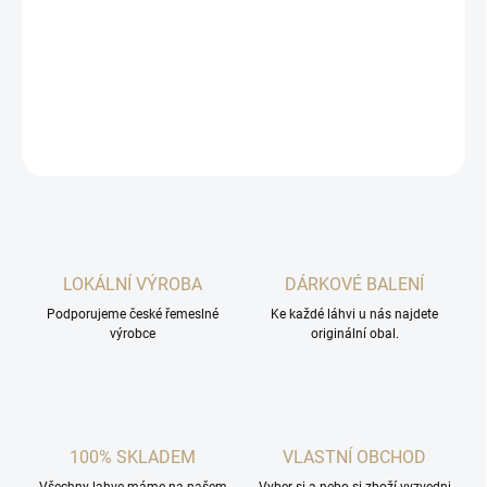
Plně zlatý likér, plný typického hořkosladkého aroma a příjemným
koňakovým nádechem.
DETAILNÍ INFORMACE
ZEPTAT SE
HLÍDAT
LOKÁLNÍ VÝROBA
DÁRKOVÉ BALENÍ
Podporujeme české řemeslné
Ke každé láhvi u nás najdete
výrobce
originální obal.
100% SKLADEM
VLASTNÍ OBCHOD