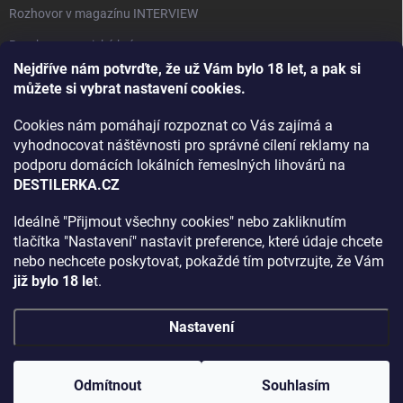
Rozhovor v magazínu INTERVIEW
Bourbon, americká krása.
Nejdříve nám potvrďte, že už Vám bylo 18 let, a pak si
Napsali v TÝDNU o naší práci
můžete si vybrat nastavení cookies.
Když ovoce dostane druhý život
Cookies nám pomáhají rozpoznat co Vás zajímá a
Rozhovor s DESTILERKA.CZ v magazínu DRINKING-CAT
vyhodnocovat náštěvnosti pro správné cílení reklamy na
podporu domácích lokálních řemeslných lihovárů na
Jak vybrat dárek na Vánoce
DESTILERKA.CZ
Rozhovor Destilerka.cz v magazínu Macchiato
Ideálně "Přijmout všechny cookies" nebo zakliknutím
tlačítka "Nastavení" nastavit preference, které údaje chcete
Archiv
nebo nechcete poskytovat, pokaždé tím potvrzujte, že Vám
již bylo 18 le
t.
Nastavení
Copyright 2026
DESTILERKA.CZ
. Všechna práva vyhrazena.
Upravit
nastavení cookies
Odmítnout
Souhlasím