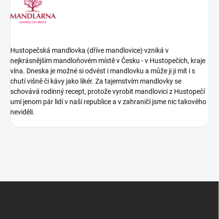
Hustopečská mandlovka (dříve mandlovice) vzniká v
nejkrásnějším mandloňovém místě v Česku - v Hustopečích, kraje
vína. Dneska je možné si odvést i mandlovku a může ji ji mít i s
chutí višně či kávy jako likér. Za tajemstvím mandlovky se
schovává rodinný recept, protože vyrobit mandlovici z Hustopečí
umí jenom pár lidí v naší republice a v zahraničí jsme nic takového
neviděli.
Z
á
p
a