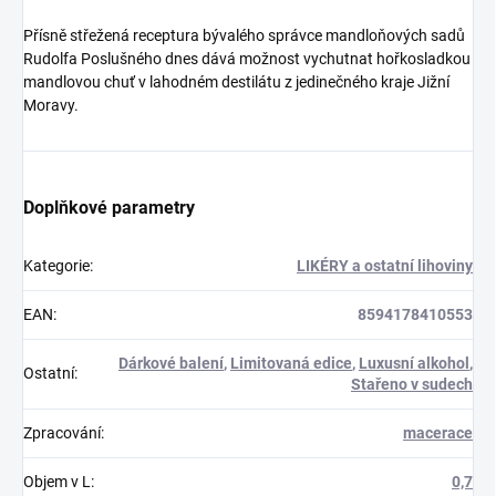
Přísně střežená receptura bývalého správce mandloňových sadů
Rudolfa Poslušného dnes dává možnost vychutnat hořkosladkou
mandlovou chuť v lahodném destilátu z jedinečného kraje Jižní
Moravy.
Doplňkové parametry
Kategorie
:
LIKÉRY a ostatní lihoviny
EAN
:
8594178410553
Dárkové balení
,
Limitovaná edice
,
Luxusní alkohol
,
Ostatní
:
Stařeno v sudech
Zpracování
:
macerace
Objem v L
:
0,7