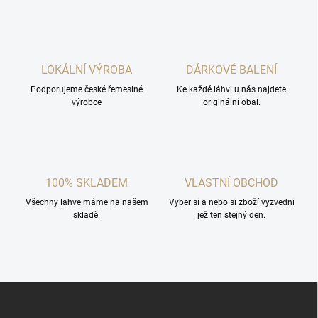
l
á
d
a
c
LOKÁLNÍ VÝROBA
DÁRKOVÉ BALENÍ
í
Podporujeme české řemeslné
p
Ke každé láhvi u nás najdete
výrobce
originální obal.
r
v
k
y
v
ý
100% SKLADEM
VLASTNÍ OBCHOD
p
i
Všechny lahve máme na našem
Vyber si a nebo si zboží vyzvedni
s
skladě.
jež ten stejný den.
u
Z
á