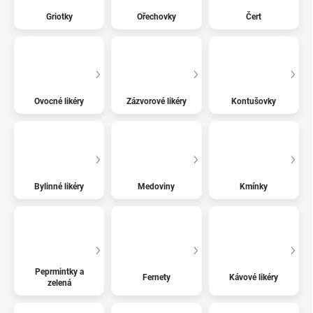
Griotky
Ořechovky
Čert
Ovocné likéry
Zázvorové likéry
Kontušovky
Bylinné likéry
Medoviny
Kmínky
Peprmintky a
Fernety
Kávové likéry
zelená