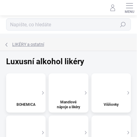
Přejít
na
obsah
Hledat
LIKÉRY a ostatní
Luxusní alkohol likéry
Mandlové
BOHEMICA
Višňovky
nápoje a likéry