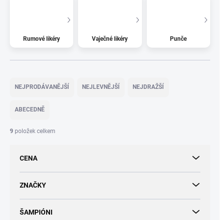
Rumové likéry
Vaječné likéry
Punče
Ř
a
NEJPRODÁVANĚJŠÍ
NEJLEVNĚJŠÍ
NEJDRAŽŠÍ
z
e
ABECEDNĚ
n
í
9
položek celkem
p
r
CENA
o
d
u
ZNAČKY
k
t
ŠAMPIÓNI
ů