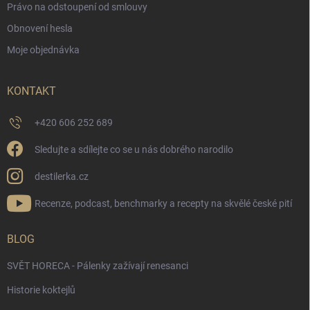
Právo na odstoupení od smlouvy
Obnovení hesla
Moje objednávka
KONTAKT
+420 606 252 689
Sledujte a sdílejte co se u nás dobrého narodilo
destilerka.cz
Recenze, podcast, benchmarky a recepty na skvělé české pití
BLOG
SVĚT HORECA - Pálenky zažívají renesanci
Historie koktejlů