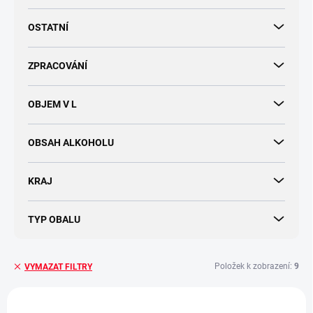
OSTATNÍ
ZPRACOVÁNÍ
OBJEM V L
OBSAH ALKOHOLU
KRAJ
TYP OBALU
Položek k zobrazení:
9
VYMAZAT FILTRY
V
ý
TIP