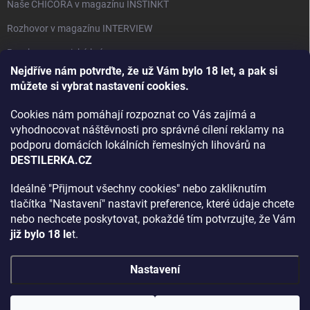
Naše CHICORA v magazínu INSTINKT
Rozhovor v magazínu INTERVIEW
Bourbon, americká krása.
Nejdříve nám potvrďte, že už Vám bylo 18 let, a pak si
Napsali v TÝDNU o naší práci
můžete si vybrat nastavení cookies.
Když ovoce dostane druhý život
Cookies nám pomáhají rozpoznat co Vás zajímá a
Rozhovor s DESTILERKA.CZ v magazínu DRINKING-CAT
vyhodnocovat náštěvnosti pro správné cílení reklamy na
podporu domácích lokálních řemeslných lihovárů na
Jak vybrat dárek na Vánoce
DESTILERKA.CZ
Rozhovor Destilerka.cz v magazínu Macchiato
Ideálně "Přijmout všechny cookies" nebo zakliknutím
tlačítka "Nastavení" nastavit preference, které údaje chcete
Archiv
nebo nechcete poskytovat, pokaždé tím potvrzujte, že Vám
již bylo 18 le
t.
Nastavení
Copyright 2026
DESTILERKA.CZ
. Všechna práva vyhrazena.
Upravit
nastavení cookies