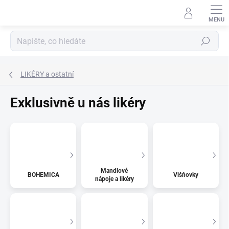
Přejít
na
obsah
Hledat
LIKÉRY a ostatní
Exklusivně u nás likéry
Mandlové
BOHEMICA
Višňovky
nápoje a likéry