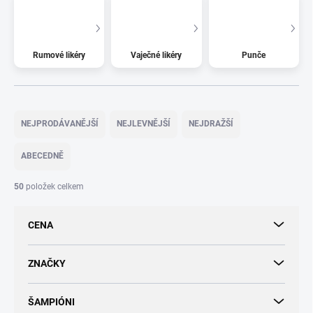
Rumové likéry
Vaječné likéry
Punče
Ř
a
NEJPRODÁVANĚJŠÍ
NEJLEVNĚJŠÍ
NEJDRAŽŠÍ
z
e
ABECEDNĚ
n
í
50
položek celkem
p
r
CENA
o
d
u
ZNAČKY
k
t
ŠAMPIÓNI
ů