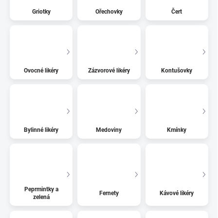
Griotky
Ořechovky
Čert
Ovocné likéry
Zázvorové likéry
Kontušovky
Bylinné likéry
Medoviny
Kmínky
Peprmintky a
Fernety
Kávové likéry
zelená