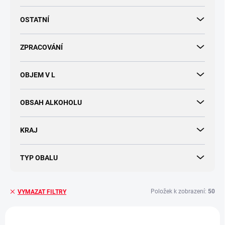
OSTATNÍ
ZPRACOVÁNÍ
OBJEM V L
OBSAH ALKOHOLU
KRAJ
TYP OBALU
Položek k zobrazení:
50
VYMAZAT FILTRY
V
ý
TIP
TIP