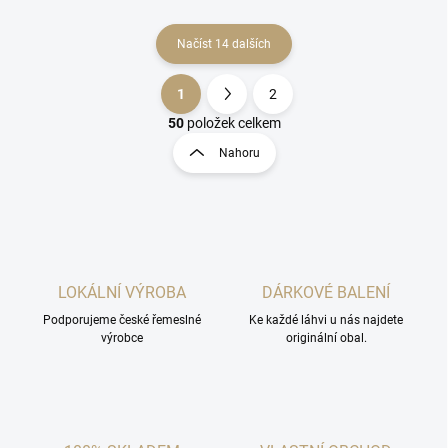
Načíst 14 dalších
1
2
O
S
v
t
50
položek celkem
l
r
Nahoru
á
á
d
n
a
k
c
o
í
p
v
r
á
v
LOKÁLNÍ VÝROBA
DÁRKOVÉ BALENÍ
n
k
í
Podporujeme české řemeslné
Ke každé láhvi u nás najdete
y
výrobce
originální obal.
v
ý
p
i
s
u