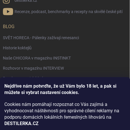
destilerka.cz
Recenze, podcast, benchmarky a recepty na skvělé české pití
BLOG
SVĚT HORECA - Pálenky zažívají renesanci
Historie koktejlů
Naše CHICORA v magazínu INSTINKT
Rozhovor v magazínu INTERVIEW
Bourbon, americká krása.
Nejdříve nám potvrďte, že už Vám bylo 18 let, a pak si
Napsali v TÝDNU o naší práci
můžete si vybrat nastavení cookies.
Když ovoce dostane druhý život
Cookies nám pomáhají rozpoznat co Vás zajímá a
Rozhovor s DESTILERKA.CZ v magazínu DRINKING-CAT
vyhodnocovat náštěvnosti pro správné cílení reklamy na
podporu domácích lokálních řemeslných lihovárů na
Jak vybrat dárek na Vánoce
DESTILERKA.CZ
Rozhovor Destilerka.cz v magazínu Macchiato