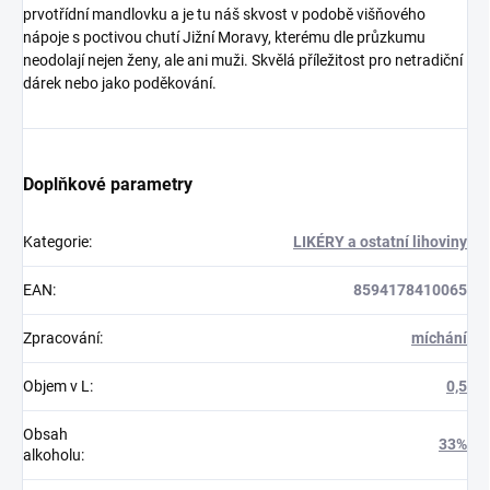
prvotřídní mandlovku a je tu náš skvost v podobě višňového
nápoje s poctivou chutí Jižní Moravy, kterému dle průzkumu
neodolají nejen ženy, ale ani muži. Skvělá příležitost pro netradiční
dárek nebo jako poděkování.
Doplňkové parametry
Kategorie
:
LIKÉRY a ostatní lihoviny
EAN
:
8594178410065
Zpracování
:
míchání
Objem v L
:
0,5
Obsah
33%
alkoholu
: