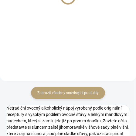
Měrná
Měrná
83,17 Kč / 1 ks
39,75 Kč / 1 ks
cena:
cena:
Do košíku
Do košíku
Sklenice na pálenku či likér
Praktické balení pro cestování na
klasického tvaru s mírně
podělení se s přáteli :-)
zúženým hrdlem a jemně
zabroušeným okrajem.
Zobrazit všechny související produkty
Netradiční ovocný alkoholický nápoj vyrobený podle originální
receptury s vysokým podílem ovocné šťávy a lehkým mandlovým
nádechem, který si zamilujete již po prvním doušku. Zavřete oči a
představte si sluncem zalité jihomoravské višňové sady plné višní,
které zrají na slunci a jsou plné sladké šťávy, pak už stačí přidat