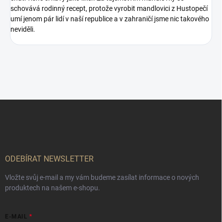
schovává rodinný recept, protože vyrobit mandlovici z Hustopečí
umí jenom pár lidí v naší republice a v zahraničí jsme nic takového
neviděli.
Z
á
p
a
t
í
ODEBÍRAT NEWSLETTER
Vložte svůj e-mail a my vám budeme zasílat informace o nových
produktech na našem e-shopu.
E-MAIL