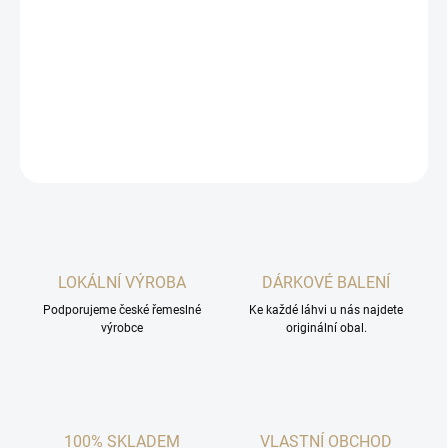
Představte si sluncem zalité jihomoravské višňové sady plné višní,
které zrají na slunci a jsou plné sladké šťávy, pak už stačí přidat
prvotřídní mandlovku.
DETAILNÍ INFORMACE
ZEPTAT SE
HLÍDAT
LOKÁLNÍ VÝROBA
DÁRKOVÉ BALENÍ
Podporujeme české řemeslné
Ke každé láhvi u nás najdete
výrobce
originální obal.
100% SKLADEM
VLASTNÍ OBCHOD