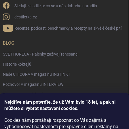
Sledujte a sdílejte co se u nás dobrého narodilo
destilerka.cz
Recenze, podcast, benchmarky a recepty na skvělé české pití
BLOG
SVĚT HORECA - Pálenky zažívají renesanci
Historie koktejlů
Naše CHICORA v magazínu INSTINKT
Rozhovor v magazínu INTERVIEW
Bourbon, americká krása.
Nejdříve nám potvrďte, že už Vám bylo 18 let, a pak si
Napsali v TÝDNU o naší práci
můžete si vybrat nastavení cookies.
Když ovoce dostane druhý život
Cookies nám pomáhají rozpoznat co Vás zajímá a
Rozhovor s DESTILERKA.CZ v magazínu DRINKING-CAT
vyhodnocovat náštěvnosti pro správné cílení reklamy na