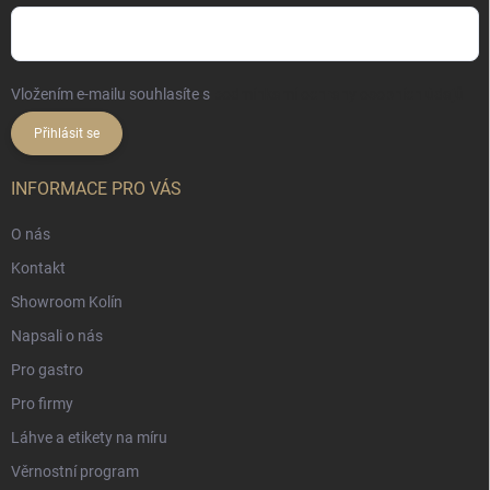
Vložením e-mailu souhlasíte s
podmínkami ochrany osobních údajů
Přihlásit se
INFORMACE PRO VÁS
O nás
Kontakt
Showroom Kolín
Napsali o nás
Pro gastro
Pro firmy
Láhve a etikety na míru
Věrnostní program