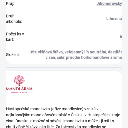
Kraj
:
Jihomoravský
Druh
Lihovina
alkoholu
:
Počet ks v
6
kart
:
35% višňová šťáva, velejemný líh neutrální, destilát
Složení
:
višeň, cukr, přírodní hořkomandlové aroma
Hustopečská mandlovka (dříve mandlovice) vzniká v
nejkrásnějším mandloňovém místě v Česku - v Hustopečích, kraje
vína. Dneska je možné si odvést i mandlovku a může ji ji mít i s
chutí višně či kávy jako likér. Za tajemstvím mandlovky se