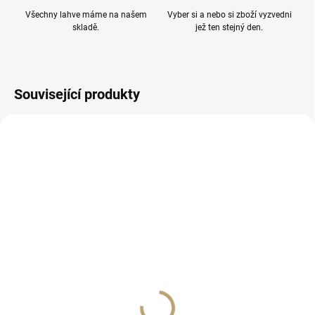
Všechny lahve máme na našem
Vyber si a nebo si zboží vyzvedni
skladě.
jež ten stejný den.
Související produkty
SKLADEM
SKLADEM
(2 KS)
(>5 KS)
Degustační sklenička na
4x nerezový kalíšek s
pálenky a likéry 6ks
pouzdře
499 Kč
159 Kč