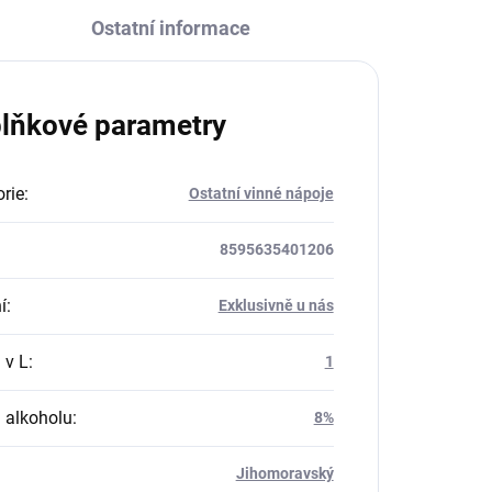
Ostatní informace
lňkové parametry
rie
:
Ostatní vinné nápoje
8595635401206
í
:
Exklusivně u nás
 v L
:
1
 alkoholu
:
8%
Jihomoravský