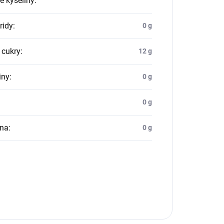
é kyseliny
:
ridy
:
0 g
 cukry
:
12 g
iny
:
0 g
0 g
ina
:
0 g