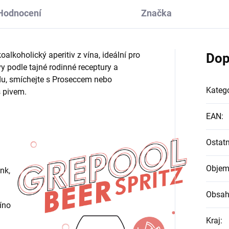
Hodnocení
Značka
oalkoholický aperitiv z vína, ideální pro
Dop
vy podle tajné rodinné receptury a
du, smíchejte s Proseccem nebo
Katego
s pivem.
EAN
:
Ostatn
Objem
nk,
Obsah
íno
Kraj
: