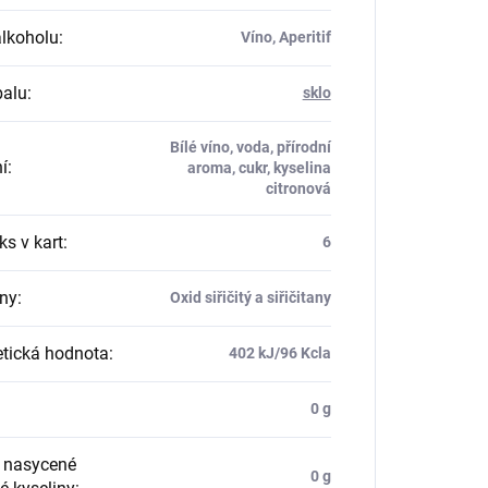
alkoholu
:
Víno, Aperitif
balu
:
sklo
Bílé víno, voda, přírodní
í
:
aroma, cukr, kyselina
citronová
ks v kart
:
6
eny
:
Oxid siřičitý a siřičitany
etická hodnota
:
402 kJ/96 Kcla
0 g
o nasycené
0 g