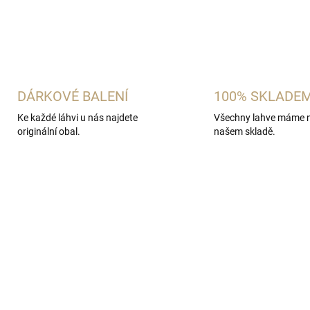
DETAILNÍ INFORMACE
ZEPTAT SE
HLÍDAT
DÁRKOVÉ BALENÍ
100% SKLADE
Ke každé láhvi u nás najdete
Všechny lahve máme 
originální obal.
našem skladě.