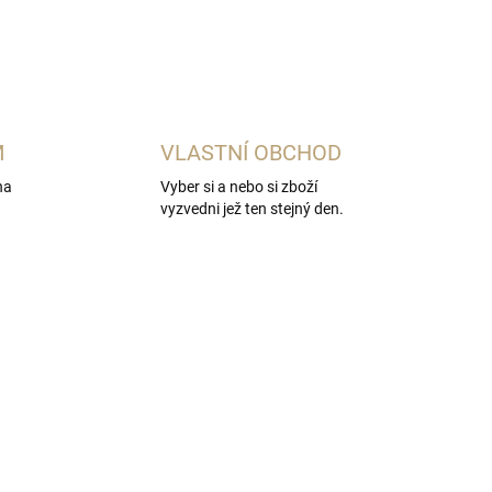
M
VLASTNÍ OBCHOD
na
Vyber si a nebo si zboží
vyzvedni jež ten stejný den.
VÍCE ZA MÉNĚ