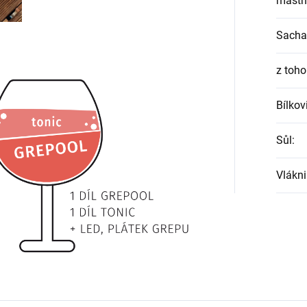
mastn
Sacha
z toho
Bílkov
Sůl
:
Vlákn