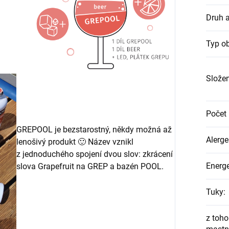
Druh 
Typ o
Složen
Počet 
GREPOOL je bezstarostný, někdy možná až
Alerg
lenošivý produkt 🙂 Název vznikl
z jednoduchého spojení dvou slov: zkrácení
Energ
slova Grapefruit na GREP a bazén POOL.
Tuky
:
z toh