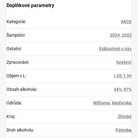
Doplňkové parametry
Kategorie
:
AKCE
Šampióni
:
2024
,
2023
Ostatní
:
Exklusivně u nás
Zpracování
:
kvašení
Objem v L
:
1,05-1,99
Obsah alkoholu
:
44%
,
47%
Odrůda
:
Williams
,
Maďarská
Kraj
:
Zlínský
Druh alkoholu
:
Pálenka