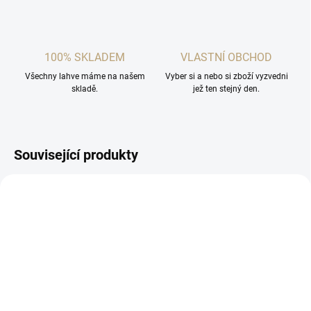
100% SKLADEM
VLASTNÍ OBCHOD
Všechny lahve máme na našem
Vyber si a nebo si zboží vyzvedni
skladě.
jež ten stejný den.
Související produkty
SKLADEM
SKLADEM
(2 KS)
(>5 KS)