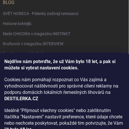
BLOG
SVĚT HORECA - Pálenky zažívají renesanci
Historie koktejlů
Naše CHICORA v magazínu INSTINKT
Rozhovor v magazínu INTERVIEW
Bourbon, americká krása.
Nejdříve nám potvrďte, že už Vám bylo 18 let, a pak si
Napsali v TÝDNU o naší práci
můžete si vybrat nastavení cookies.
Když ovoce dostane druhý život
Cookies nám pomáhají rozpoznat co Vás zajímá a
Rozhovor s DESTILERKA.CZ v magazínu DRINKING-CAT
vyhodnocovat náštěvnosti pro správné cílení reklamy na
podporu domácích lokálních řemeslných lihovárů na
Jak vybrat dárek na Vánoce
DESTILERKA.CZ
Rozhovor Destilerka.cz v magazínu Macchiato
Ideálně "Přijmout všechny cookies" nebo zakliknutím
tlačítka "Nastavení" nastavit preference, které údaje chcete
Archiv
nebo nechcete poskytovat, pokaždé tím potvrzujte, že Vám