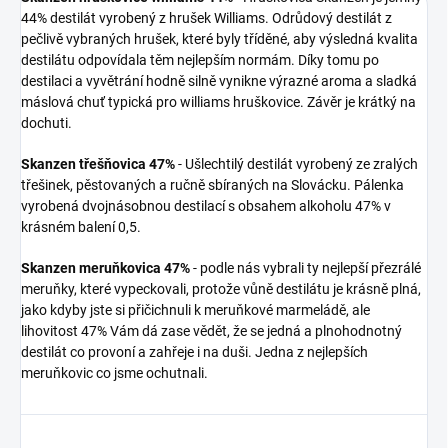
44% destilát vyrobený z hrušek Williams. Odrůdový destilát z
pečlivě vybraných hrušek, které byly tříděné, aby výsledná kvalita
destilátu odpovídala těm nejlepším normám. Díky tomu po
destilaci a vyvětrání hodně silně vynikne výrazné aroma a sladká
máslová chuť typická pro williams hruškovice. Závěr je krátký na
dochuti.
Skanzen třešňovica 47%
-
Ušlechtilý destilát vyrobený ze zralých
třešinek, pěstovaných a ručně sbíraných na Slovácku. Pálenka
vyrobená dvojnásobnou destilací s obsahem alkoholu 47% v
krásném balení 0,5.
Skanzen meruňkovica 47%
- podle nás vybrali ty nejlepší přezrálé
meruňky, které vypeckovali, protože vůně destilátu je krásně plná,
jako kdyby jste si přičichnuli k meruňkové marmeládě, ale
lihovitost 47% Vám dá zase vědět, že se jedná a plnohodnotný
destilát co provoní a zahřeje i na duši. Jedna z nejlepších
meruňkovic co jsme ochutnali.