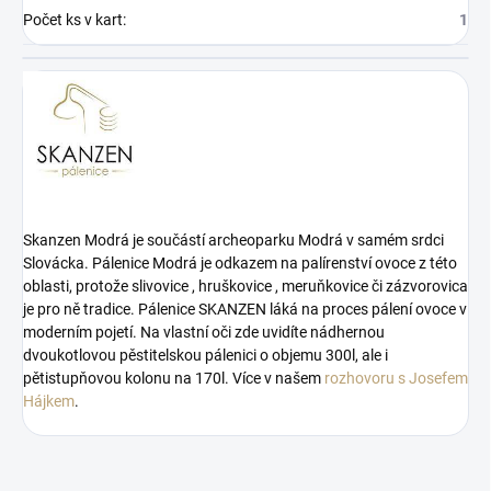
Počet ks v kart
:
1
Skanzen Modrá je součástí archeoparku Modrá v samém srdci
Slovácka. Pálenice Modrá je odkazem na palírenství ovoce z této
oblasti, protože slivovice , hruškovice , meruňkovice či zázvorovica
je pro ně tradice. Pálenice SKANZEN láká na proces pálení ovoce v
moderním pojetí. Na vlastní oči zde uvidíte nádhernou
dvoukotlovou pěstitelskou pálenici o objemu 300l, ale i
pětistupňovou kolonu na 170l. Více v našem
rozhovoru s Josefem
Hájkem
.