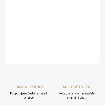
cena:
MOŽNOSTI
DORUČENÍ
−
+
Přidat do košíku
Exclusivní sada výherních pálenek ze Skanzenu Modrá v
mezinárodní soutěži Czech National Spirits Competition.
DETAILNÍ INFORMACE
ZEPTAT SE
HLÍDAT
LOKÁLNÍ VÝROBA
DÁRKOVÉ BALENÍ
Podporujeme české řemeslné
Ke každé láhvi u nás najdete
výrobce
originální obal.