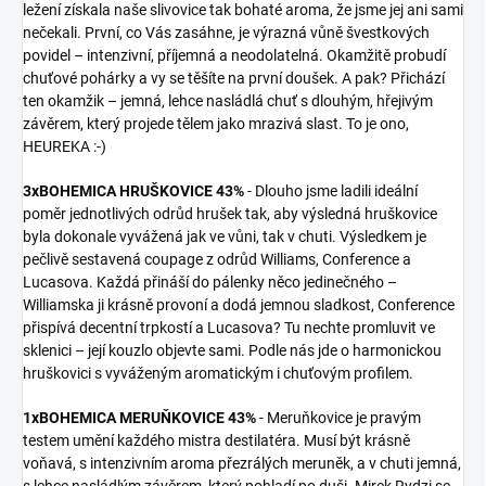
ležení získala naše slivovice tak bohaté aroma, že jsme jej ani sami
nečekali. První, co Vás zasáhne, je výrazná vůně švestkových
povidel – intenzivní, příjemná a neodolatelná. Okamžitě probudí
chuťové pohárky a vy se těšíte na první doušek. A pak? Přichází
ten okamžik – jemná, lehce nasládlá chuť s dlouhým, hřejivým
závěrem, který projede tělem jako mrazivá slast. To je ono,
HEUREKA :-)
3xBOHEMICA HRUŠKOVICE 43%
-
Dlouho jsme ladili ideální
poměr jednotlivých odrůd hrušek tak, aby výsledná hruškovice
byla dokonale vyvážená jak ve vůni, tak v chuti. Výsledkem je
pečlivě sestavená coupage z odrůd Williams, Conference a
Lucasova. Každá přináší do pálenky něco jedinečného –
Williamska ji krásně provoní a dodá jemnou sladkost, Conference
přispívá decentní trpkostí a Lucasova? Tu nechte promluvit ve
sklenici – její kouzlo objevte sami. Podle nás jde o harmonickou
hruškovici s vyváženým aromatickým i chuťovým profilem.
1xBOHEMICA MERUŇKOVICE 43%
-
Meruňkovice je pravým
testem umění každého mistra destilatéra. Musí být krásně
voňavá, s intenzivním aroma přezrálých meruněk, a v chuti jemná,
s lehce nasládlým závěrem, který pohladí po duši. Mirek Rydzi se