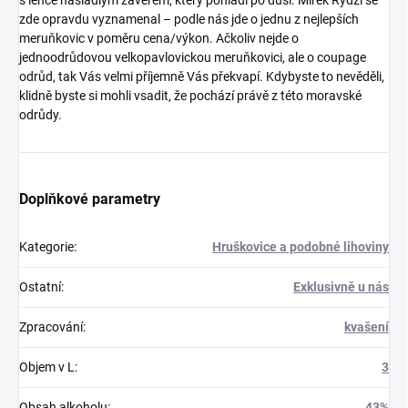
zde opravdu vyznamenal – podle nás jde o jednu z nejlepších
meruňkovic v poměru cena/výkon. Ačkoliv nejde o
jednoodrůdovou velkopavlovickou meruňkovici, ale o coupage
odrůd, tak Vás velmi příjemně Vás překvapí. Kdybyste to nevěděli,
klidně byste si mohli vsadit, že pochází právě z této moravské
odrůdy.
Doplňkové parametry
Kategorie
:
Hruškovice a podobné lihoviny
Ostatní
:
Exklusivně u nás
Zpracování
:
kvašení
Objem v L
:
3
Obsah alkoholu
:
43%