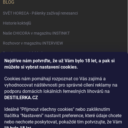
BLOG
SVĚT HORECA - Pálenky zažívají renesanci
Historie koktejlů
Naše CHICORA v magazínu INSTINKT
Rozhovor v magazínu INTERVIEW
Bourbon, americká krása.
Nejdříve nám potvrďte, že už Vám bylo 18 let, a pak si
Napsali v TÝDNU o naší práci
můžete si vybrat nastavení cookies.
Když ovoce dostane druhý život
Cookies nám pomáhají rozpoznat co Vás zajímá a
Rozhovor s DESTILERKA.CZ v magazínu DRINKING-CAT
vyhodnocovat náštěvnosti pro správné cílení reklamy na
podporu domácích lokálních řemeslných lihovárů na
Jak vybrat dárek na Vánoce
DESTILERKA.CZ
Rozhovor Destilerka.cz v magazínu Macchiato
Ideálně "Přijmout všechny cookies" nebo zakliknutím
tlačítka "Nastavení" nastavit preference, které údaje chcete
Archiv
nebo nechcete poskytovat, pokaždé tím potvrzujte, že Vám