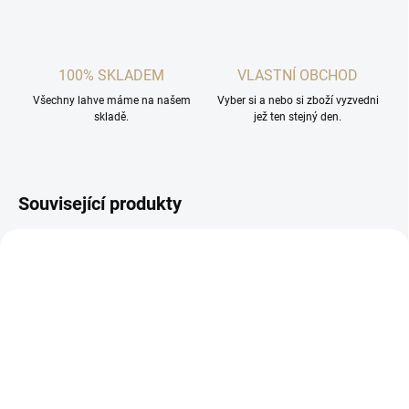
100% SKLADEM
VLASTNÍ OBCHOD
Všechny lahve máme na našem
Vyber si a nebo si zboží vyzvedni
skladě.
jež ten stejný den.
Související produkty
SKLADEM
(2 KS)