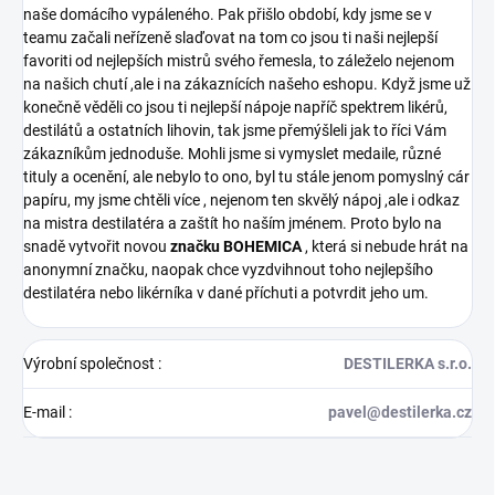
naše domácího vypáleného. Pak přišlo období, kdy jsme se v
teamu začali neřízeně slaďovat na tom co jsou ti naši nejlepší
favoriti od nejlepších mistrů svého řemesla, to záleželo nejenom
na našich chutí ,ale i na zákaznících našeho eshopu. Když jsme už
konečně věděli co jsou ti nejlepší nápoje napříč spektrem likérů,
destilátů a ostatních lihovin, tak jsme přemýšleli jak to říci Vám
zákazníkům jednoduše. Mohli jsme si vymyslet medaile, různé
tituly a ocenění, ale nebylo to ono, byl tu stále jenom pomyslný cár
papíru, my jsme chtěli více , nejenom ten skvělý nápoj ,ale i odkaz
na mistra destilatéra a zaštít ho naším jménem. Proto bylo na
snadě vytvořit novou
značku BOHEMICA
, která si nebude hrát na
anonymní značku, naopak chce vyzdvihnout toho nejlepšího
destilatéra nebo likérníka v dané příchuti a potvrdit jeho um.
Výrobní společnost
:
DESTILERKA s.r.o.
E-mail
:
pavel@destilerka.cz