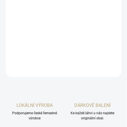
cena:
MOŽNOSTI
DORUČENÍ
−
+
Přidat do košíku
Zaváděcí akce na velmi povedené ovocné destiláty BOHEMICA v
akci 5+1.
DETAILNÍ INFORMACE
ZEPTAT SE
HLÍDAT
LOKÁLNÍ VÝROBA
DÁRKOVÉ BALENÍ
Podporujeme české řemeslné
Ke každé láhvi u nás najdete
výrobce
originální obal.