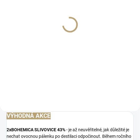
Degustační sklenička na
pálenky a likéry 6ks
499 Kč
Měrná
83,17 Kč / 1 ks
cena:
Do košíku
Sklenice na pálenku či likér
klasického tvaru s mírně
zúženým hrdlem a jemně
zabroušeným okrajem.
VÝHODNÁ AKCE
2xBOHEMICA SLIVOVICE 43%
- je až neuvěřitelné, jak důležité je
nechat ovocnou pálenku po destilaci odpočinout. Během ročního